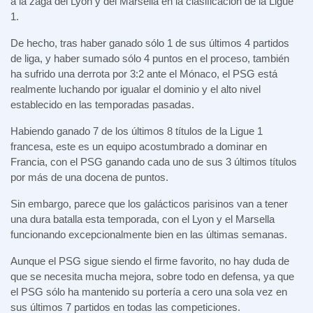
a la zaga del Lyon y del Marsella en la clasificación de la Ligue
1.
De hecho, tras haber ganado sólo 1 de sus últimos 4 partidos
de liga, y haber sumado sólo 4 puntos en el proceso, también
ha sufrido una derrota por 3:2 ante el Mónaco, el PSG está
realmente luchando por igualar el dominio y el alto nivel
establecido en las temporadas pasadas.
Habiendo ganado 7 de los últimos 8 títulos de la Ligue 1
francesa, este es un equipo acostumbrado a dominar en
Francia, con el PSG ganando cada uno de sus 3 últimos títulos
por más de una docena de puntos.
Sin embargo, parece que los galácticos parisinos van a tener
una dura batalla esta temporada, con el Lyon y el Marsella
funcionando excepcionalmente bien en las últimas semanas.
Aunque el PSG sigue siendo el firme favorito, no hay duda de
que se necesita mucha mejora, sobre todo en defensa, ya que
el PSG sólo ha mantenido su portería a cero una sola vez en
sus últimos 7 partidos en todas las competiciones.