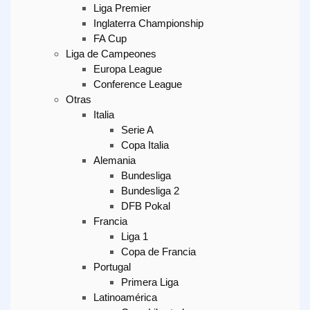
Liga Premier
Inglaterra Championship
FA Cup
Liga de Campeones
Europa League
Conference League
Otras
Italia
Serie A
Copa Italia
Alemania
Bundesliga
Bundesliga 2
DFB Pokal
Francia
Liga 1
Copa de Francia
Portugal
Primera Liga
Latinoamérica