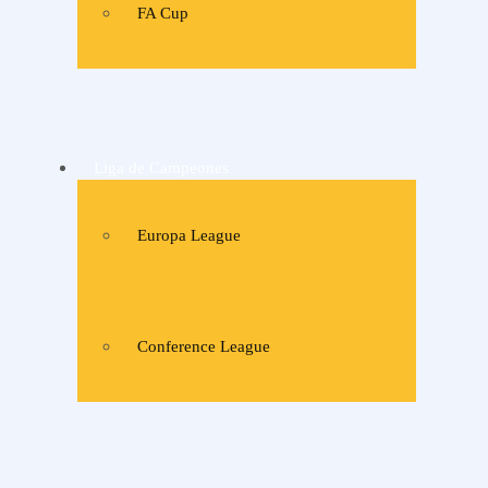
FA Cup
Liga de Campeones
Europa League
Conference League