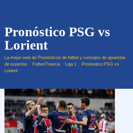
Pronóstico PSG vs
Lorient
La mejor web de Pronósticos de fútbol y consejos de apuestas
de expertos
>
Futbol Francia
>
Liga 1
>
Pronóstico PSG vs
Lorient