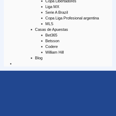
Copa Libertadores
Liga MX
Serie A Brazil
Copa Liga Profesional argentina
MLS
Casas de Apuestas
Bet365
Betsson
Codere
William Hill
Blog