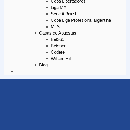
Copa Libertadores
Liga MX
Serie A Brazil
Copa Liga Profesional argentina
MLS
Casas de Apuestas
Bet365
Betsson
Codere
William Hill
Blog