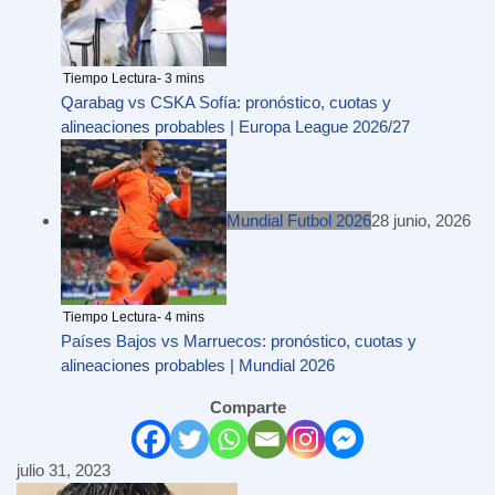
Qarabag vs CSKA Sofía: pronóstico, cuotas y
alineaciones probables | Europa League 2026/27
Mundial Futbol 2026
28 junio, 2026
Países Bajos vs Marruecos: pronóstico, cuotas y
alineaciones probables | Mundial 2026
Comparte
julio 31, 2023