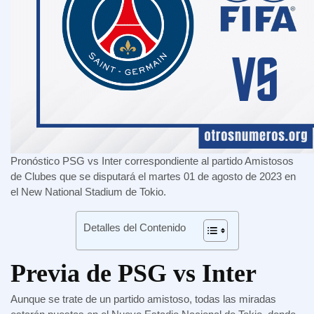
Pronóstico PSG vs Inter correspondiente al partido Amistosos
de Clubes que se disputará el martes 01 de agosto de 2023 en
el New National Stadium de Tokio.
Detalles del Contenido
Previa de PSG vs Inter
Aunque se trate de un partido amistoso, todas las miradas