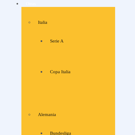
Otras
Italia
Serie A
Copa Italia
Alemania
Bundesliga