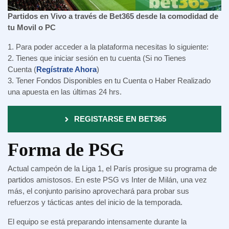
Partidos en Vivo a través de Bet365 desde la comodidad de
tu Movil o PC
1. Para poder acceder a la plataforma necesitas lo siguiente:
2. Tienes que iniciar sesión en tu cuenta (Si no Tienes
Cuenta (
Regístrate Ahora
)
3. Tener Fondos Disponibles en tu Cuenta o Haber Realizado
una apuesta en las últimas 24 hrs.
REGISTARSE EN BET365
Forma de PSG
Actual campeón de la Liga 1, el París prosigue su programa de
partidos amistosos. En este PSG vs Inter de Milán, una vez
más, el conjunto parisino aprovechará para probar sus
refuerzos y tácticas antes del inicio de la temporada.
El equipo se está preparando intensamente durante la