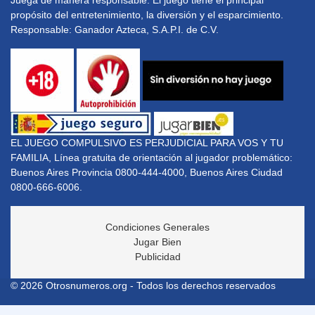
Juega de manera responsable. El juego tiene el principal
propósito del entretenimiento, la diversión y el esparcimiento.
Responsable: Ganador Azteca, S.A.P.I. de C.V.
EL JUEGO COMPULSIVO ES PERJUDICIAL PARA VOS Y TU
FAMILIA, Línea gratuita de orientación al jugador problemático:
Buenos Aires Provincia 0800-444-4000, Buenos Aires Ciudad
0800-666-6006.
Condiciones Generales
Jugar Bien
Publicidad
© 2026 Otrosnumeros.org - Todos los derechos reservados