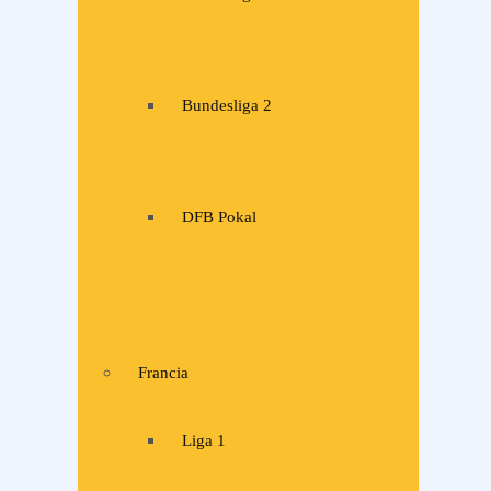
Bundesliga 2
DFB Pokal
Francia
Liga 1