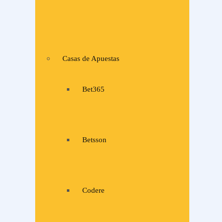
Casas de Apuestas
Bet365
Betsson
Codere