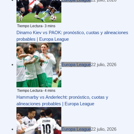
Dinamo Kiev vs PAOK: pronóstico, cuotas y alineaciones
probables | Europa League
Europa League
22 julio, 2026
Hammarby vs Anderlecht: pronóstico, cuotas y
alineaciones probables | Europa League
Europa League
22 julio, 2026