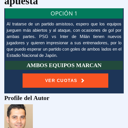
apuesta
OPCIÓN 1
Al tratarse de un partido amistoso, espero que los equipos
jueguen más abiertos y al ataque, con ocasiones de gol por
ambas partes. PSG vs Inter de Milán tienen nuevos
jugadores y quieren impresionar a sus entrenadores, por lo
que puedo esperar un partido con goles de ambos lados en el
Estadio Nacional de Japón.
AMBOS EQUIPOS MARCAN
VER CUOTAS
Profile del Autor