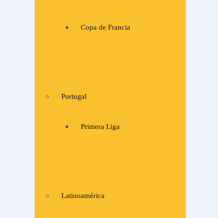
Copa de Francia
Portugal
Primera Liga
Latinoamérica