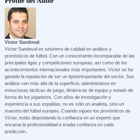
Profile del Autor
Victor Sandoval
Víctor Sandoval es sinónimo de calidad en análisis y
pronósticos de fútbol. Con un conocimiento incomparable de las
principales ligas y competiciones europeas, así como de los
acontecimientos internacionales más importantes, Víctor se ha
ganado la reputación de ser un tipsterimportante del sector. Sus
análisis van más allá de la superficie, adentrándose en
minuciosas tácticas de juego, dinámicas de equipo y estado de
forma de los jugadores. Con años de investigación y
experiencia a sus espaldas, no es sólo un analista, sino un
maestro del fútbol europeo. Cuando sigues los pronósticos de
Víctor, estás depositando tu confianza en un experto que
encarna la profesionalidad e irradia confianza en cada
predicción.