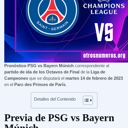
Pronóstico PSG vs Bayern Múnich
correspondiente al
partido de ida de los Octavos de Final
de la
Liga de
Campeones
que se disputará el
martes 14 de febrero de 2023
en el
Parc des Princes de París
.
Detalles del Contenido
Previa de PSG vs Bayern