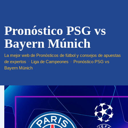
Pronóstico PSG vs
Bayern Múnich
La mejor web de Pronósticos de fútbol y consejos de apuestas
de expertos
>
Liga de Campeones
>
Pronóstico PSG vs
Bayern Múnich