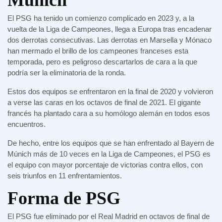
Múnich
El PSG ha tenido un comienzo complicado en 2023 y, a la
vuelta de la Liga de Campeones, llega a Europa tras encadenar
dos derrotas consecutivas. Las derrotas en Marsella y Mónaco
han mermado el brillo de los campeones franceses esta
temporada, pero es peligroso descartarlos de cara a la que
podría ser la eliminatoria de la ronda.
Estos dos equipos se enfrentaron en la final de 2020 y volvieron
a verse las caras en los octavos de final de 2021. El gigante
francés ha plantado cara a su homólogo alemán en todos esos
encuentros.
De hecho, entre los equipos que se han enfrentado al Bayern de
Múnich más de 10 veces en la Liga de Campeones, el PSG es
el equipo con mayor porcentaje de victorias contra ellos, con
seis triunfos en 11 enfrentamientos.
Forma de PSG
El PSG fue eliminado por el Real Madrid en octavos de final de