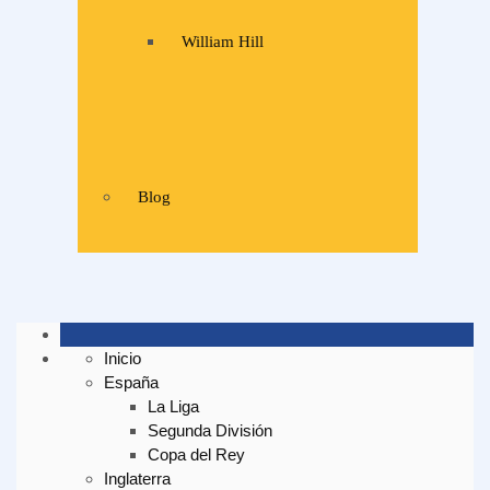
William Hill
Blog
Inicio
España
La Liga
Segunda División
Copa del Rey
Inglaterra