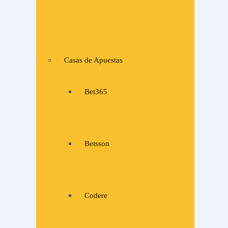
Casas de Apuestas
Bet365
Betsson
Codere