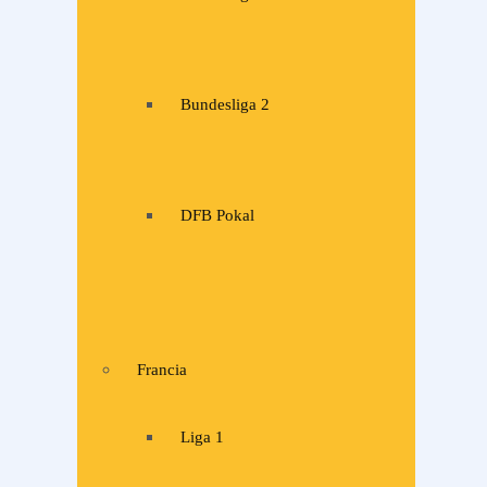
Bundesliga 2
DFB Pokal
Francia
Liga 1