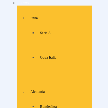
Otras
Italia
Serie A
Copa Italia
Alemania
Bundesliga