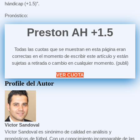
hándicap (+1.5)”.
Pronóstico:
Preston AH +1.5
Todas las cuotas que se muestran en esta página eran
correctas en el momento de escribir este artículo y están
sujetas a retirada o cambio en cualquier momento. (publi)
VER CUOTA
Profile del Autor
Victor Sandoval
Víctor Sandoval es sinónimo de calidad en análisis y
pronósticos de fútbol. Con un conocimiento incomparable de las