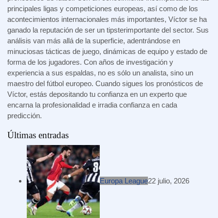
principales ligas y competiciones europeas, así como de los
acontecimientos internacionales más importantes, Víctor se ha
ganado la reputación de ser un tipsterimportante del sector. Sus
análisis van más allá de la superficie, adentrándose en
minuciosas tácticas de juego, dinámicas de equipo y estado de
forma de los jugadores. Con años de investigación y
experiencia a sus espaldas, no es sólo un analista, sino un
maestro del fútbol europeo. Cuando sigues los pronósticos de
Víctor, estás depositando tu confianza en un experto que
encarna la profesionalidad e irradia confianza en cada
predicción.
Últimas entradas
Europa League
22 julio, 2026