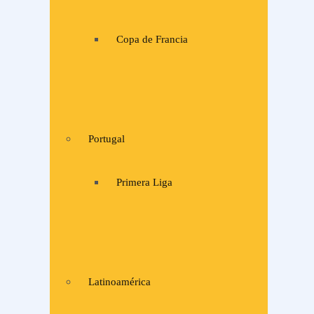
Copa de Francia
Portugal
Primera Liga
Latinoamérica