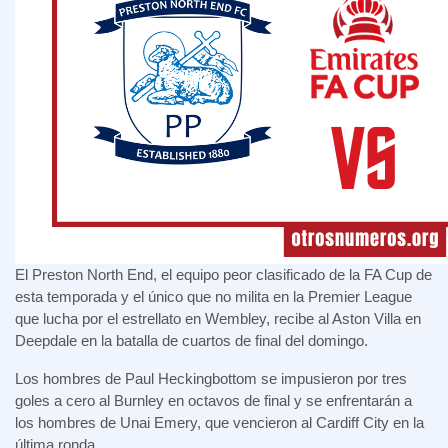
El Preston North End, el equipo peor clasificado de la FA Cup de
esta temporada y el único que no milita en la Premier League
que lucha por el estrellato en Wembley, recibe al Aston Villa en
Deepdale en la batalla de cuartos de final del domingo.
Los hombres de Paul Heckingbottom se impusieron por tres
goles a cero al Burnley en octavos de final y se enfrentarán a
los hombres de Unai Emery, que vencieron al Cardiff City en la
última ronda.