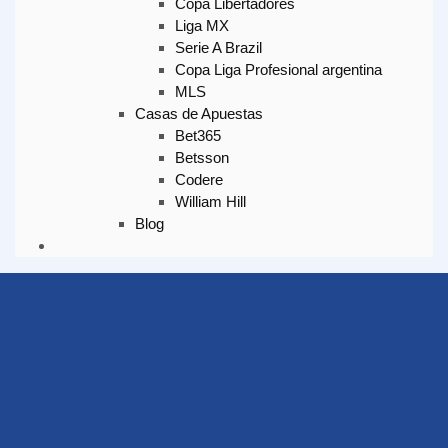
Copa Libertadores
Liga MX
Serie A Brazil
Copa Liga Profesional argentina
MLS
Casas de Apuestas
Bet365
Betsson
Codere
William Hill
Blog