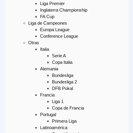
Liga Premier
Inglaterra Championship
FA Cup
Liga de Campeones
Europa League
Conference League
Otras
Italia
Serie A
Copa Italia
Alemania
Bundesliga
Bundesliga 2
DFB Pokal
Francia
Liga 1
Copa de Francia
Portugal
Primera Liga
Latinoamérica