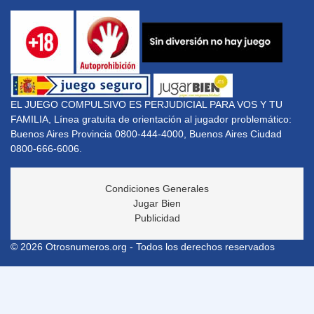
EL JUEGO COMPULSIVO ES PERJUDICIAL PARA VOS Y TU
FAMILIA, Línea gratuita de orientación al jugador problemático:
Buenos Aires Provincia 0800-444-4000, Buenos Aires Ciudad
0800-666-6006.
Condiciones Generales
Jugar Bien
Publicidad
© 2026 Otrosnumeros.org - Todos los derechos reservados