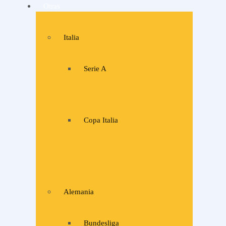
Otras
Italia
Serie A
Copa Italia
Alemania
Bundesliga