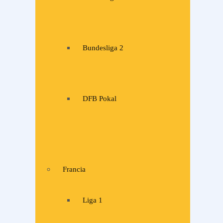
Bundesliga 2
DFB Pokal
Francia
Liga 1