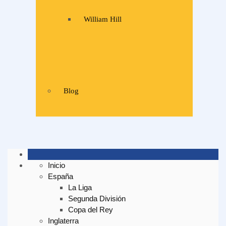
William Hill
Blog
Inicio
España
La Liga
Segunda División
Copa del Rey
Inglaterra