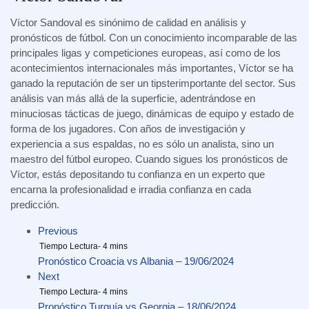
Víctor Sandoval es sinónimo de calidad en análisis y
pronósticos de fútbol. Con un conocimiento incomparable de las
principales ligas y competiciones europeas, así como de los
acontecimientos internacionales más importantes, Víctor se ha
ganado la reputación de ser un tipsterimportante del sector. Sus
análisis van más allá de la superficie, adentrándose en
minuciosas tácticas de juego, dinámicas de equipo y estado de
forma de los jugadores. Con años de investigación y
experiencia a sus espaldas, no es sólo un analista, sino un
maestro del fútbol europeo. Cuando sigues los pronósticos de
Víctor, estás depositando tu confianza en un experto que
encarna la profesionalidad e irradia confianza en cada
predicción.
Previous
Pronóstico Croacia vs Albania – 19/06/2024
Next
Pronóstico Turquía vs Georgia – 18/06/2024