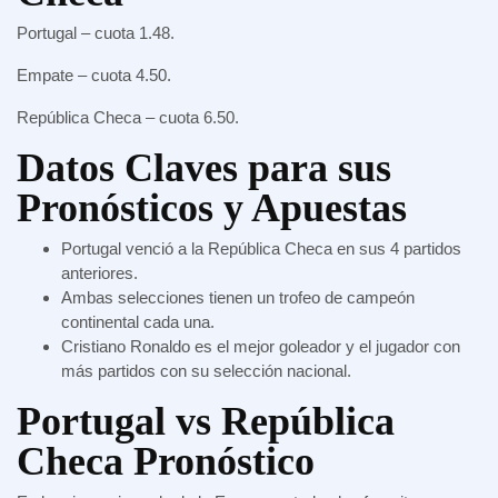
Portugal – cuota 1.48.
Empate – cuota 4.50.
República Checa – cuota 6.50.
Datos Claves para sus
Pronósticos y Apuestas
Portugal venció a la República Checa en sus 4 partidos
anteriores.
Ambas selecciones tienen un trofeo de campeón
continental cada una.
Cristiano Ronaldo es el mejor goleador y el jugador con
más partidos con su selección nacional.
Portugal vs República
Checa Pronóstico