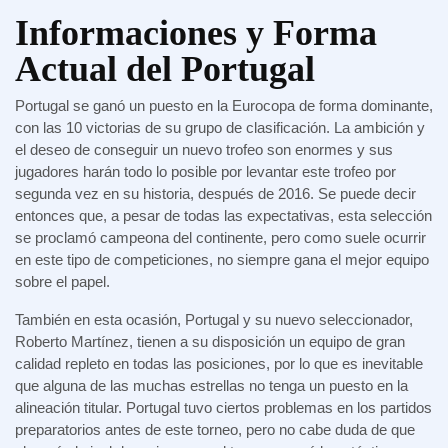
Informaciones y Forma
Actual del Portugal
Portugal se ganó un puesto en la Eurocopa de forma dominante,
con las 10 victorias de su grupo de clasificación. La ambición y
el deseo de conseguir un nuevo trofeo son enormes y sus
jugadores harán todo lo posible por levantar este trofeo por
segunda vez en su historia, después de 2016. Se puede decir
entonces que, a pesar de todas las expectativas, esta selección
se proclamó campeona del continente, pero como suele ocurrir
en este tipo de competiciones, no siempre gana el mejor equipo
sobre el papel.
También en esta ocasión, Portugal y su nuevo seleccionador,
Roberto Martínez, tienen a su disposición un equipo de gran
calidad repleto en todas las posiciones, por lo que es inevitable
que alguna de las muchas estrellas no tenga un puesto en la
alineación titular. Portugal tuvo ciertos problemas en los partidos
preparatorios antes de este torneo, pero no cabe duda de que