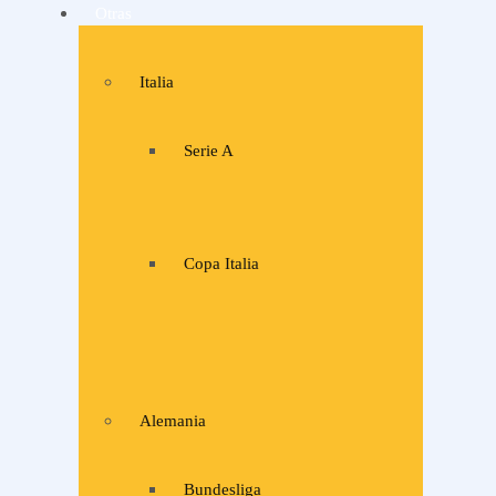
Otras
Italia
Serie A
Copa Italia
Alemania
Bundesliga