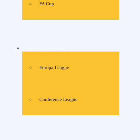
FA Cup
Liga de Campeones
Europa League
Conference League