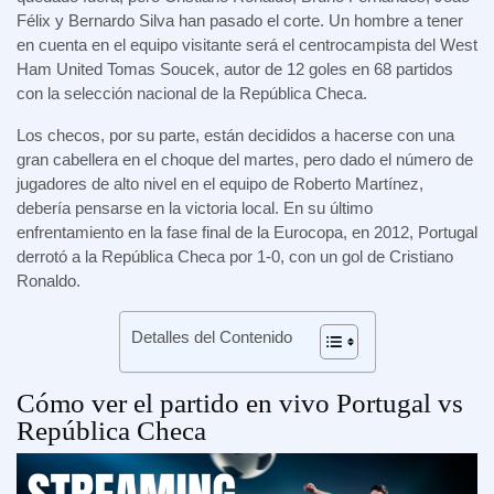
Félix y Bernardo Silva han pasado el corte. Un hombre a tener
en cuenta en el equipo visitante será el centrocampista del West
Ham United Tomas Soucek, autor de 12 goles en 68 partidos
con la selección nacional de la República Checa.
Los checos, por su parte, están decididos a hacerse con una
gran cabellera en el choque del martes, pero dado el número de
jugadores de alto nivel en el equipo de Roberto Martínez,
debería pensarse en la victoria local. En su último
enfrentamiento en la fase final de la Eurocopa, en 2012, Portugal
derrotó a la República Checa por 1-0, con un gol de Cristiano
Ronaldo.
Detalles del Contenido
Cómo ver el partido en vivo Portugal vs
República Checa