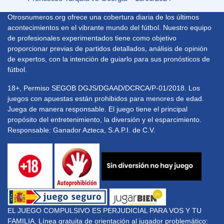
Otrosnumeros.org ofrece una cobertura diaria de los últimos
acontecimientos en el vibrante mundo del fútbol. Nuestro equipo
de profesionales experimentados tiene como objetivo
proporcionar previas de partidos detallados, análisis de opinión
de expertos, con la intención de guiarlo para sus pronósticos de
fútbol.
18+, Permiso SEGOB DGJS/DGAAD/DCRCA/P-01/2018. Los
juegos con apuestas están prohibidos para menores de edad.
Juega de manera responsable. El juego tiene el principal
propósito del entretenimiento, la diversión y el esparcimiento.
Responsable: Ganador Azteca, S.A.P.I. de C.V.
EL JUEGO COMPULSIVO ES PERJUDICIAL PARA VOS Y TU
FAMILIA, Línea gratuita de orientación al jugador problemático: