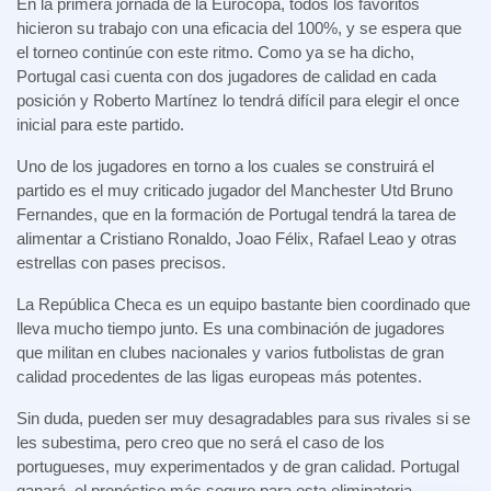
En la primera jornada de la Eurocopa, todos los favoritos
hicieron su trabajo con una eficacia del 100%, y se espera que
el torneo continúe con este ritmo. Como ya se ha dicho,
Portugal casi cuenta con dos jugadores de calidad en cada
posición y Roberto Martínez lo tendrá difícil para elegir el once
inicial para este partido.
Uno de los jugadores en torno a los cuales se construirá el
partido es el muy criticado jugador del Manchester Utd Bruno
Fernandes, que en la formación de Portugal tendrá la tarea de
alimentar a Cristiano Ronaldo, Joao Félix, Rafael Leao y otras
estrellas con pases precisos.
La República Checa es un equipo bastante bien coordinado que
lleva mucho tiempo junto. Es una combinación de jugadores
que militan en clubes nacionales y varios futbolistas de gran
calidad procedentes de las ligas europeas más potentes.
Sin duda, pueden ser muy desagradables para sus rivales si se
les subestima, pero creo que no será el caso de los
portugueses, muy experimentados y de gran calidad. Portugal
ganará, el pronóstico más seguro para esta eliminatoria.