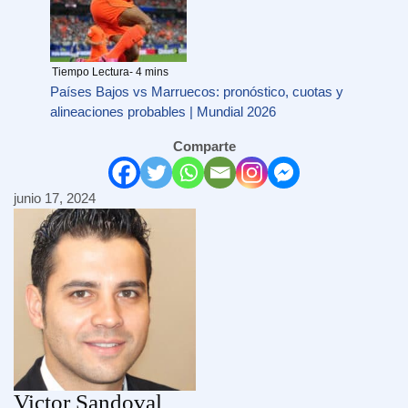
Países Bajos vs Marruecos: pronóstico, cuotas y
alineaciones probables | Mundial 2026
Comparte
junio 17, 2024
Victor Sandoval