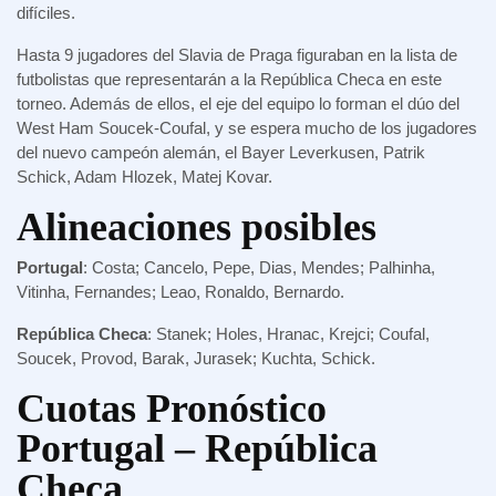
difíciles.
Hasta 9 jugadores del Slavia de Praga figuraban en la lista de
futbolistas que representarán a la República Checa en este
torneo. Además de ellos, el eje del equipo lo forman el dúo del
West Ham Soucek-Coufal, y se espera mucho de los jugadores
del nuevo campeón alemán, el Bayer Leverkusen, Patrik
Schick, Adam Hlozek, Matej Kovar.
Alineaciones posibles
Portugal
: Costa; Cancelo, Pepe, Dias, Mendes; Palhinha,
Vitinha, Fernandes; Leao, Ronaldo, Bernardo.
República Checa
: Stanek; Holes, Hranac, Krejci; Coufal,
Soucek, Provod, Barak, Jurasek; Kuchta, Schick.
Cuotas Pronóstico
Portugal – República
Checa