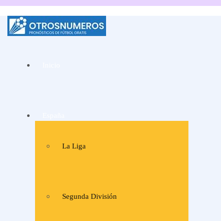
La mejor web de
Pronósticos de fútbol
Inicio
y consejos de apuestas
de expertos
España
La Liga
Segunda División