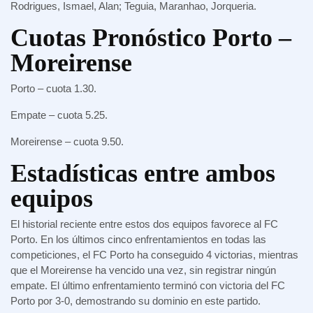
Rodrigues, Ismael, Alan; Teguia, Maranhao, Jorqueria.
Cuotas Pronóstico Porto –
Moreirense
Porto – cuota 1.30.
Empate – cuota 5.25.
Moreirense – cuota 9.50.
Estadísticas entre ambos
equipos
El historial reciente entre estos dos equipos favorece al FC
Porto. En los últimos cinco enfrentamientos en todas las
competiciones, el FC Porto ha conseguido 4 victorias, mientras
que el Moreirense ha vencido una vez, sin registrar ningún
empate. El último enfrentamiento terminó con victoria del FC
Porto por 3-0, demostrando su dominio en este partido.