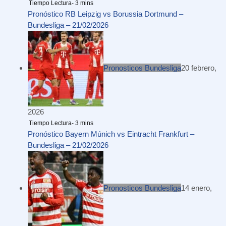
Pronóstico RB Leipzig vs Borussia Dortmund –
Bundesliga – 21/02/2026
Pronosticos Bundesliga
20 febrero,
2026
Pronóstico Bayern Múnich vs Eintracht Frankfurt –
Bundesliga – 21/02/2026
Pronosticos Bundesliga
14 enero,