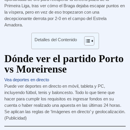
Primeira Liga, tras ver cómo el Braga dejaba escapar puntos en
la víspera, pero en vez de eso tropezaron con una
decepcionante derrota por 2-0 en el campo del Estrela
Amadora.
Detalles del Contenido
Dónde ver el partido Porto
vs Moreirense
Vea deportes en directo
Puede ver deportes en directo en móvil, tableta y PC,
incluyendo fútbol, tenis y baloncesto. Todo lo que tiene que
hacer para cumplir los requisitos es ingresar fondos en su
cuenta o haber realizado una apuesta en las últimas 24 horas.
Se aplican las reglas de ‘Imágenes en directo’ y geolocalización.
(Publicidad)