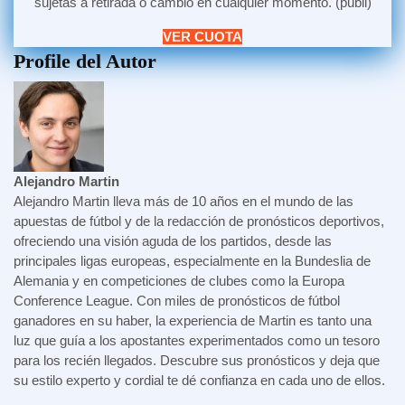
sujetas a retirada o cambio en cualquier momento. (publi)
VER CUOTA
Profile del Autor
Alejandro Martin
Alejandro Martin lleva más de 10 años en el mundo de las
apuestas de fútbol y de la redacción de pronósticos deportivos,
ofreciendo una visión aguda de los partidos, desde las
principales ligas europeas, especialmente en la Bundeslia de
Alemania y en competiciones de clubes como la Europa
Conference League. Con miles de pronósticos de fútbol
ganadores en su haber, la experiencia de Martin es tanto una
luz que guía a los apostantes experimentados como un tesoro
para los recién llegados. Descubre sus pronósticos y deja que
su estilo experto y cordial te dé confianza en cada uno de ellos.