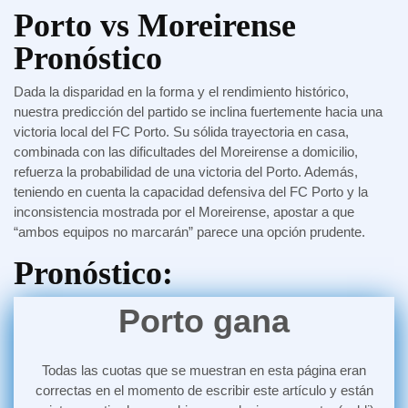
Porto vs Moreirense
Pronóstico
Dada la disparidad en la forma y el rendimiento histórico,
nuestra predicción del partido se inclina fuertemente hacia una
victoria local del FC Porto. Su sólida trayectoria en casa,
combinada con las dificultades del Moreirense a domicilio,
refuerza la probabilidad de una victoria del Porto. Además,
teniendo en cuenta la capacidad defensiva del FC Porto y la
inconsistencia mostrada por el Moreirense, apostar a que
“ambos equipos no marcarán” parece una opción prudente.
Pronóstico:
Porto gana
Todas las cuotas que se muestran en esta página eran
correctas en el momento de escribir este artículo y están