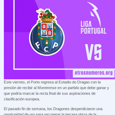
Este viernes, el Porto regresa al Estadio do Dragao con la
presión de recibir al Moreirense en un partido que debe ganar y
que podría marcar la recta final de sus aspiraciones de
clasificación europea.
El pasado fin de semana, los Dragones desperdiciaron una
oportunidad de oro para recuperar la tercera plaza de la