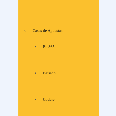
Casas de Apuestas
Bet365
Betsson
Codere