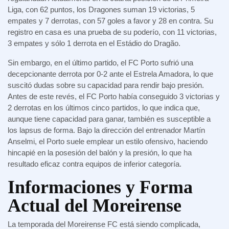
Liga, con 62 puntos, los Dragones suman 19 victorias, 5
empates y 7 derrotas, con 57 goles a favor y 28 en contra. Su
registro en casa es una prueba de su poderío, con 11 victorias,
3 empates y sólo 1 derrota en el Estádio do Dragão.
Sin embargo, en el último partido, el FC Porto sufrió una
decepcionante derrota por 0-2 ante el Estrela Amadora, lo que
suscitó dudas sobre su capacidad para rendir bajo presión.
Antes de este revés, el FC Porto había conseguido 3 victorias y
2 derrotas en los últimos cinco partidos, lo que indica que,
aunque tiene capacidad para ganar, también es susceptible a
los lapsus de forma. Bajo la dirección del entrenador Martín
Anselmi, el Porto suele emplear un estilo ofensivo, haciendo
hincapié en la posesión del balón y la presión, lo que ha
resultado eficaz contra equipos de inferior categoría.
Informaciones y Forma
Actual del Moreirense
La temporada del Moreirense FC está siendo complicada,