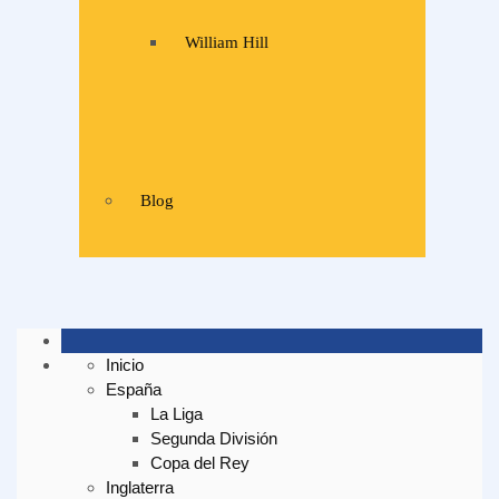
William Hill
Blog
Inicio
España
La Liga
Segunda División
Copa del Rey
Inglaterra