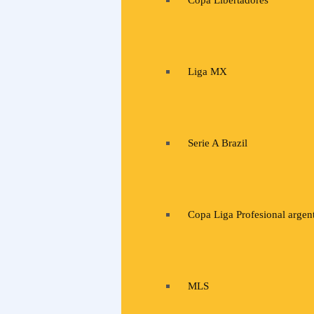
Copa Libertadores
Liga MX
Serie A Brazil
Copa Liga Profesional argen
MLS