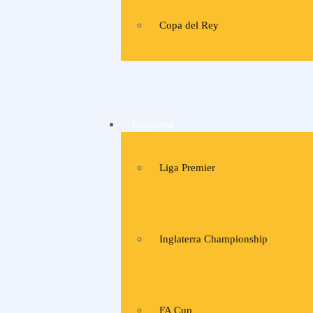
Copa del Rey
Inglaterra
Liga Premier
Inglaterra Championship
FA Cup