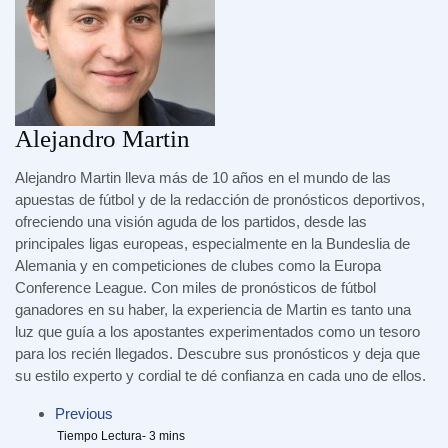
Alejandro Martin
Alejandro Martin lleva más de 10 años en el mundo de las
apuestas de fútbol y de la redacción de pronósticos deportivos,
ofreciendo una visión aguda de los partidos, desde las
principales ligas europeas, especialmente en la Bundeslia de
Alemania y en competiciones de clubes como la Europa
Conference League. Con miles de pronósticos de fútbol
ganadores en su haber, la experiencia de Martin es tanto una
luz que guía a los apostantes experimentados como un tesoro
para los recién llegados. Descubre sus pronósticos y deja que
su estilo experto y cordial te dé confianza en cada uno de ellos.
Previous