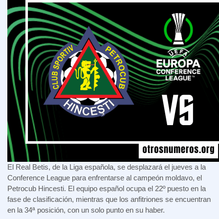
El Real Betis, de la Liga española, se desplazará el jueves a la
Conference League para enfrentarse al campeón moldavo, el
Petrocub Hincesti. El equipo español ocupa el 22º puesto en la
fase de clasificación, mientras que los anfitriones se encuentran
en la 34ª posición, con un solo punto en su haber.