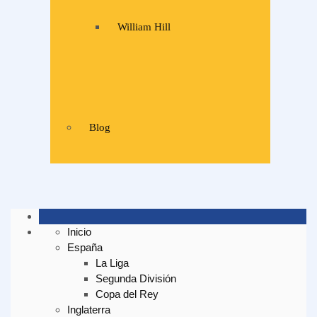
William Hill
Blog
Inicio
España
La Liga
Segunda División
Copa del Rey
Inglaterra