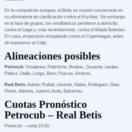
En la competición europea, el Betis se mostró convincente en
su eliminatoria de clasificación contra el Kryvbas. Sin embargo,
en la fase de grupos, los verdiblancos perdieron a domicilio
contra el Legia y, más recientemente, contra el Mlada Boleslav.
En casa, empezaron empatando contra el Copenhague, antes
de imponerse al Celje.
Alineaciones posibles
Petrocub
: Smalenea; Potirniche, Mudrac, Douanla; Jardan,
Platica, Diallo, Lungu, Bors; Puscas, Ambros.
Real Betis
: Adrian; Ruibal, Llorente, Natan, Rodriguez; Diao,
Flores, Altimira, Juanmi; Avila, Bakambu.
Cuotas Pronóstico
Petrocub – Real Betis
Petrocub – cuota 15.00.