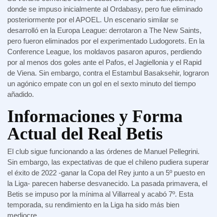
donde se impuso inicialmente al Ordabasy, pero fue eliminado
posteriormente por el APOEL. Un escenario similar se
desarrolló en la Europa League: derrotaron a The New Saints,
pero fueron eliminados por el experimentado Ludogorets. En la
Conference League, los moldavos pasaron apuros, perdiendo
por al menos dos goles ante el Pafos, el Jagiellonia y el Rapid
de Viena. Sin embargo, contra el Estambul Basaksehir, lograron
un agónico empate con un gol en el sexto minuto del tiempo
añadido.
Informaciones y Forma
Actual del Real Betis
El club sigue funcionando a las órdenes de Manuel Pellegrini.
Sin embargo, las expectativas de que el chileno pudiera superar
el éxito de 2022 -ganar la Copa del Rey junto a un 5º puesto en
la Liga- parecen haberse desvanecido. La pasada primavera, el
Betis se impuso por la mínima al Villarreal y acabó 7º. Esta
temporada, su rendimiento en la Liga ha sido más bien
mediocre.