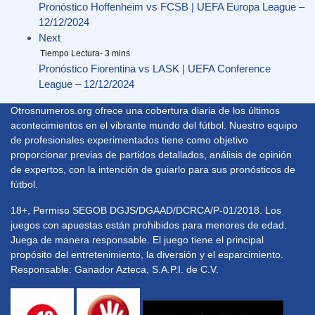
Pronóstico Hoffenheim vs FCSB | UEFA Europa League –
12/12/2024
Next
Pronóstico Fiorentina vs LASK | UEFA Conference
League – 12/12/2024
Otrosnumeros.org ofrece una cobertura diaria de los últimos
acontecimientos en el vibrante mundo del fútbol. Nuestro equipo
de profesionales experimentados tiene como objetivo
proporcionar previas de partidos detallados, análisis de opinión
de expertos, con la intención de guiarlo para sus pronósticos de
fútbol.
18+, Permiso SEGOB DGJS/DGAAD/DCRCA/P-01/2018. Los
juegos con apuestas están prohibidos para menores de edad.
Juega de manera responsable. El juego tiene el principal
propósito del entretenimiento, la diversión y el esparcimiento.
Responsable: Ganador Azteca, S.A.P.I. de C.V.