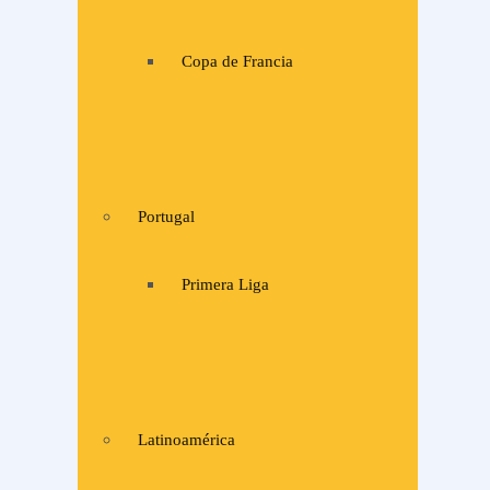
Copa de Francia
Portugal
Primera Liga
Latinoamérica