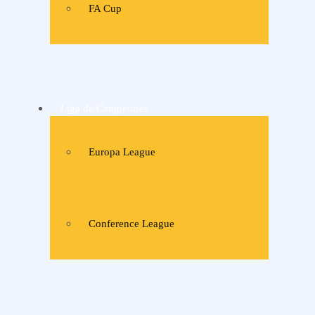
FA Cup
Liga de Campeones
Europa League
Conference League