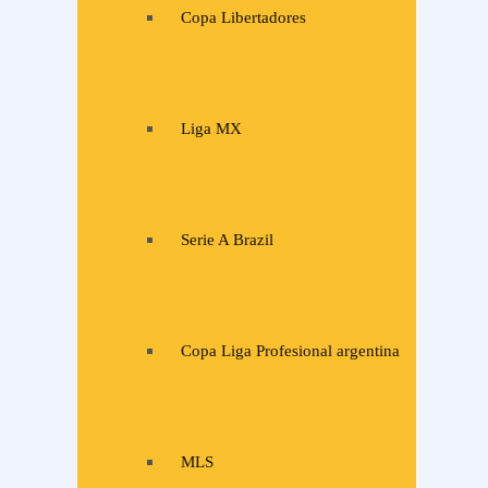
Copa Libertadores
Liga MX
Serie A Brazil
Copa Liga Profesional argentina
MLS