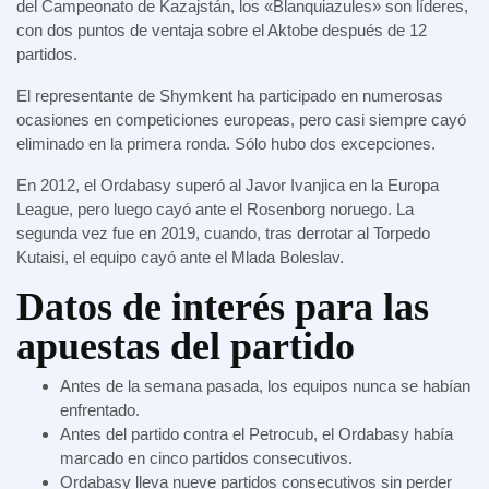
del Campeonato de Kazajstán, los «Blanquiazules» son líderes,
con dos puntos de ventaja sobre el Aktobe después de 12
partidos.
El representante de Shymkent ha participado en numerosas
ocasiones en competiciones europeas, pero casi siempre cayó
eliminado en la primera ronda. Sólo hubo dos excepciones.
En 2012, el Ordabasy superó al Javor Ivanjica en la Europa
League, pero luego cayó ante el Rosenborg noruego. La
segunda vez fue en 2019, cuando, tras derrotar al Torpedo
Kutaisi, el equipo cayó ante el Mlada Boleslav.
Datos de interés para las
apuestas del partido
Antes de la semana pasada, los equipos nunca se habían
enfrentado.
Antes del partido contra el Petrocub, el Ordabasy había
marcado en cinco partidos consecutivos.
Ordabasy lleva nueve partidos consecutivos sin perder