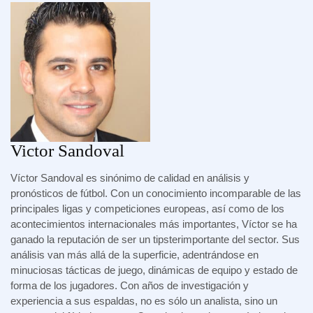
Victor Sandoval
Víctor Sandoval es sinónimo de calidad en análisis y
pronósticos de fútbol. Con un conocimiento incomparable de las
principales ligas y competiciones europeas, así como de los
acontecimientos internacionales más importantes, Víctor se ha
ganado la reputación de ser un tipsterimportante del sector. Sus
análisis van más allá de la superficie, adentrándose en
minuciosas tácticas de juego, dinámicas de equipo y estado de
forma de los jugadores. Con años de investigación y
experiencia a sus espaldas, no es sólo un analista, sino un