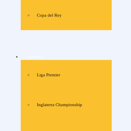
Copa del Rey
Inglaterra
Liga Premier
Inglaterra Championship