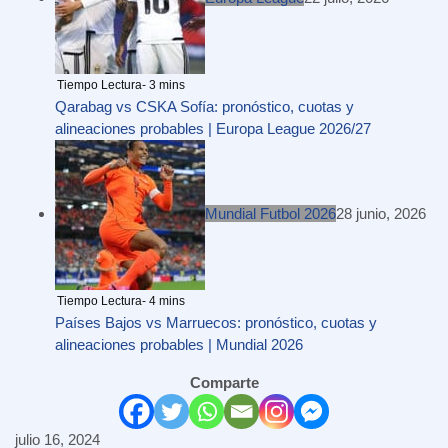
Qarabag vs CSKA Sofía: pronóstico, cuotas y
alineaciones probables | Europa League 2026/27
Mundial Futbol 2026
28 junio, 2026
Países Bajos vs Marruecos: pronóstico, cuotas y
alineaciones probables | Mundial 2026
Comparte
julio 16, 2024