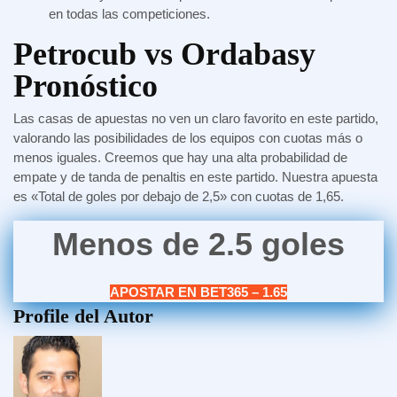
en todas las competiciones.
Petrocub vs Ordabasy
Pronóstico
Las casas de apuestas no ven un claro favorito en este partido,
valorando las posibilidades de los equipos con cuotas más o
menos iguales. Creemos que hay una alta probabilidad de
empate y de tanda de penaltis en este partido. Nuestra apuesta
es «Total de goles por debajo de 2,5» con cuotas de 1,65.
Menos de 2.5 goles
APOSTAR EN BET365 – 1.65
Profile del Autor