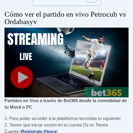
Cómo ver el partido en vivo Petrocub vs
Ordabasyv
Partidos en Vivo a través de Bet365 desde la comodidad de
tu Movil o PC
1. Para poder acceder a la plataforma necesitas lo siguiente:
2. Tienes que iniciar sesión en tu cuenta (Si no Tienes
Cuenta (
Regístrate Ahora
)