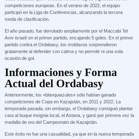
competiciones europeas. En el verano de 2022, el equipo
participó en la Liga de Conferencias, alcanzando la tercera
ronda de clasificación.
El año pasado, fue derrotado ampliamente por el Maccabi Tel
Aviv israelí en el primer partido, encajando 5 goles. En el primer
partido contra el Ordabasy, los moldavos sorprendieron
gratamente al defender con calma y no permitir ni una sola
ocasión de gol.
Informaciones y Forma
Actual del Ordabasy
Anteriormente, los «blanquiazules» sólo habían ganado
competiciones de Copa en Kazajstán, en 2011 y 2022. La
temporada pasada, sin embargo, el Ordabasy consiguió plantar
cara al buque insignia local, el Astana, y ganó por primera vez la
medalla de oro del Campeonato de Kazajstán.
Este éxito no fue una casualidad, ya que en la nueva temporada