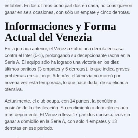
estables. En los últimos ocho partidos en casa, no consiguieron
ganar en seis ocasiones, con sólo un empate y cinco derrotas.
Informaciones y Forma
Actual del Venezia
En la jornada anterior, el Venezia sufrió una derrota en casa
contra el Inter (0-1), prolongando su decepcionante racha en la
Serie A. El equipo sólo ha logrado una victoria en los diez
últimos partidos (3 empates y 6 derrotas), lo que indica graves
problemas en su juego. Además, el Venezia no marcó por
novena vez esta temporada, lo que hace dudar de su eficacia
ofensiva.
Actualmente, el club ocupa, con 14 puntos, la penúltima
posición de la clasificación. Su rendimiento a domicilio es aún
más deprimente: El Venezia lleva 17 partidos consecutivos sin
ganar a domicilio en la Serie A, con sólo 4 empates y 13
derrotas en ese periodo.