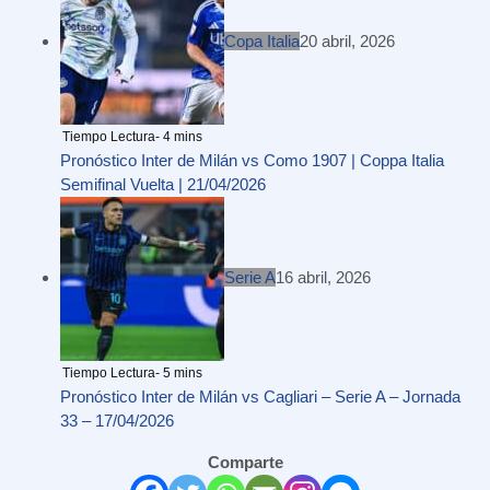
Copa Italia
20 abril, 2026
Pronóstico Inter de Milán vs Como 1907 | Coppa Italia
Semifinal Vuelta | 21/04/2026
Serie A
16 abril, 2026
Pronóstico Inter de Milán vs Cagliari – Serie A – Jornada
33 – 17/04/2026
Comparte