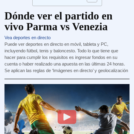
Dónde ver el partido en
vivo Parma vs Venezia
Vea deportes en directo
Puede ver deportes en directo en móvil, tableta y PC,
incluyendo fútbol, tenis y baloncesto. Todo lo que tiene que
hacer para cumplir los requisitos es ingresar fondos en su
cuenta o haber realizado una apuesta en las últimas 24 horas.
Se aplican las reglas de ‘Imágenes en directo’ y geolocalización