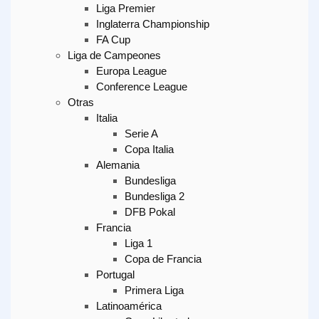
Liga Premier
Inglaterra Championship
FA Cup
Liga de Campeones
Europa League
Conference League
Otras
Italia
Serie A
Copa Italia
Alemania
Bundesliga
Bundesliga 2
DFB Pokal
Francia
Liga 1
Copa de Francia
Portugal
Primera Liga
Latinoamérica