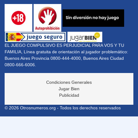
EL JUEGO COMPULSIVO ES PERJUDICIAL PARA VOS Y TU
FAMILIA, Línea gratuita de orientación al jugador problemático:
Buenos Aires Provincia 0800-444-4000, Buenos Aires Ciudad
0800-666-6006.
Condiciones Generales
Jugar Bien
Publicidad
© 2026 Otrosnumeros.org - Todos los derechos reservados