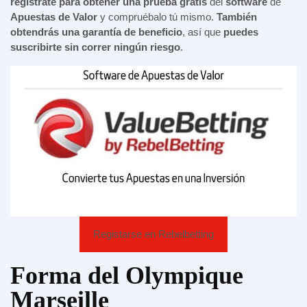
regístrate para obtener una prueba gratis
del
software
de
Apuestas de Valor
y compruébalo tú mismo.
También
obtendrás una garantía de beneficio
, así que
puedes
suscribirte sin correr ningún riesgo
.
Registarse en Rebelbetting
Forma del Olympique
Marseille