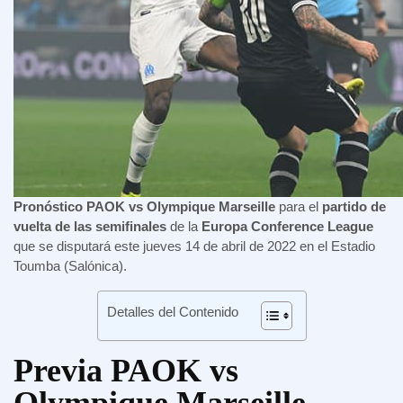
Pronóstico PAOK vs Olympique Marseille
para el
partido de
vuelta de las semifinales
de la
Europa Conference League
que se disputará este jueves 14 de abril de 2022 en el Estadio
Toumba (Salónica).
Detalles del Contenido
Previa PAOK vs