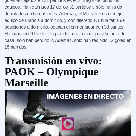
goles encajados en 31 partidos es el 2º mejor de todos los
equipos. Han gannado 17 de los 31 partidos y sólo han sido
derrotados en 6 ocasiones. Además, el Marseille es el mejor
equipo de Francia a domicilio, y con diferencia. En la tabla de
posiciones a domicilio, ocupan el primer lugar con 33 puntos.
Han ganado 10 de los 15 partidos que han disputado fuera de
casa, solo han perdido 2. Además, sólo han recibido 12 goles en
15 partidos.
Transmisión en vivo:
PAOK – Olympique
Marseille