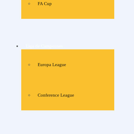
FA Cup
Liga de Campeones
Europa League
Conference League