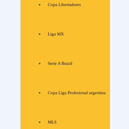
Copa Libertadores
Liga MX
Serie A Brazil
Copa Liga Profesional argentina
MLS