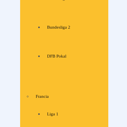
Bundesliga 2
DFB Pokal
Francia
Liga 1