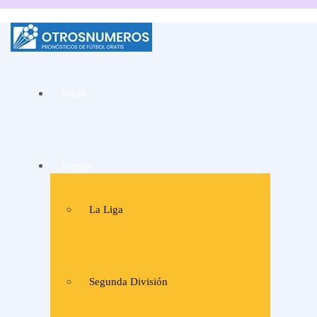
La mejor web de
Pronósticos de fútbol
Inicio
y consejos de apuestas
de expertos
España
La Liga
Segunda División