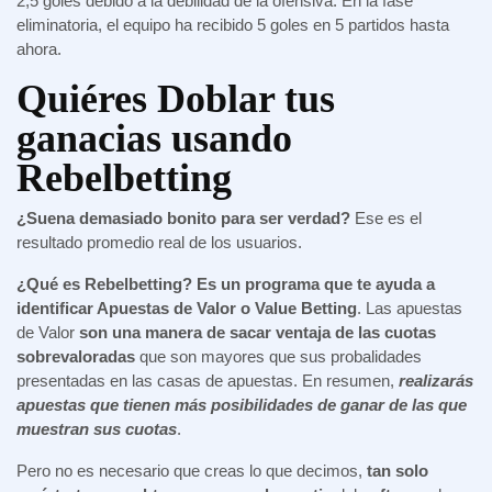
2,5 goles debido a la debilidad de la ofensiva. En la fase
eliminatoria, el equipo ha recibido 5 goles en 5 partidos hasta
ahora.
Quiéres Doblar tus
ganacias usando
Rebelbetting
¿Suena demasiado bonito para ser verdad?
Ese es el
resultado promedio real de los usuarios.
¿Qué es Rebelbetting?
Es un programa que te ayuda a
identificar Apuestas de Valor o Value Betting
. Las apuestas
de Valor
son una manera de sacar ventaja de las cuotas
sobrevaloradas
que son mayores que sus probalidades
presentadas en las casas de apuestas. En resumen,
realizarás
apuestas que tienen más posibilidades de ganar de las que
muestran sus cuotas
.
Pero no es necesario que creas lo que decimos,
tan solo