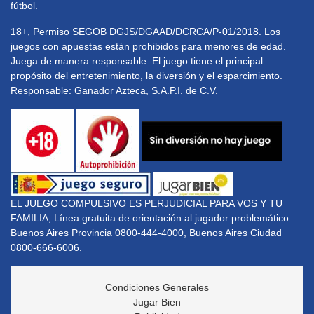
fútbol.
18+, Permiso SEGOB DGJS/DGAAD/DCRCA/P-01/2018. Los
juegos con apuestas están prohibidos para menores de edad.
Juega de manera responsable. El juego tiene el principal
propósito del entretenimiento, la diversión y el esparcimiento.
Responsable: Ganador Azteca, S.A.P.I. de C.V.
EL JUEGO COMPULSIVO ES PERJUDICIAL PARA VOS Y TU
FAMILIA, Línea gratuita de orientación al jugador problemático:
Buenos Aires Provincia 0800-444-4000, Buenos Aires Ciudad
0800-666-6006.
Condiciones Generales
Jugar Bien