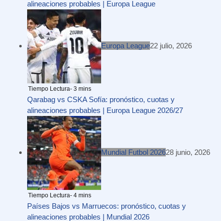
alineaciones probables | Europa League
Europa League
22 julio, 2026
Qarabag vs CSKA Sofía: pronóstico, cuotas y
alineaciones probables | Europa League 2026/27
Mundial Futbol 2026
28 junio, 2026
Países Bajos vs Marruecos: pronóstico, cuotas y
alineaciones probables | Mundial 2026