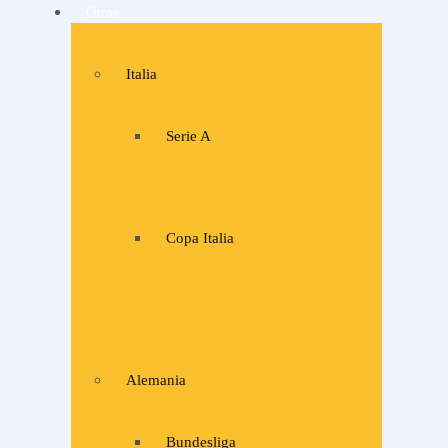
Otras
Italia
Serie A
Copa Italia
Alemania
Bundesliga