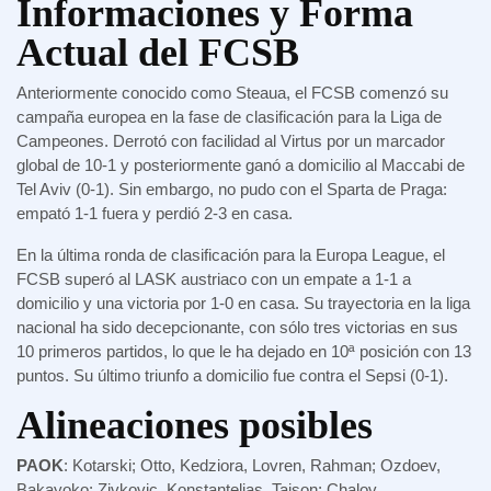
Informaciones y Forma
Actual del FCSB
Anteriormente conocido como Steaua, el FCSB comenzó su
campaña europea en la fase de clasificación para la Liga de
Campeones. Derrotó con facilidad al Virtus por un marcador
global de 10-1 y posteriormente ganó a domicilio al Maccabi de
Tel Aviv (0-1). Sin embargo, no pudo con el Sparta de Praga:
empató 1-1 fuera y perdió 2-3 en casa.
En la última ronda de clasificación para la Europa League, el
FCSB superó al LASK austriaco con un empate a 1-1 a
domicilio y una victoria por 1-0 en casa. Su trayectoria en la liga
nacional ha sido decepcionante, con sólo tres victorias en sus
10 primeros partidos, lo que le ha dejado en 10ª posición con 13
puntos. Su último triunfo a domicilio fue contra el Sepsi (0-1).
Alineaciones posibles
PAOK
: Kotarski; Otto, Kedziora, Lovren, Rahman; Ozdoev,
Bakayoko; Zivkovic, Konstantelias, Taison; Chalov.