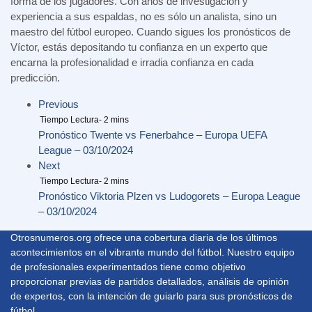
forma de los jugadores. Con años de investigación y
experiencia a sus espaldas, no es sólo un analista, sino un
maestro del fútbol europeo. Cuando sigues los pronósticos de
Víctor, estás depositando tu confianza en un experto que
encarna la profesionalidad e irradia confianza en cada
predicción.
Previous
Pronóstico Twente vs Fenerbahce – Europa UEFA
League – 03/10/2024
Next
Pronóstico Viktoria Plzen vs Ludogorets – Europa League
– 03/10/2024
Otrosnumeros.org ofrece una cobertura diaria de los últimos
acontecimientos en el vibrante mundo del fútbol. Nuestro equipo
de profesionales experimentados tiene como objetivo
proporcionar previas de partidos detallados, análisis de opinión
de expertos, con la intención de guiarlo para sus pronósticos de
fútbol.