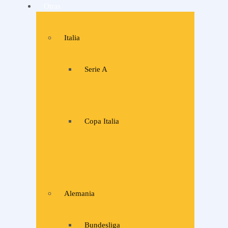
Otras
Italia
Serie A
Copa Italia
Alemania
Bundesliga