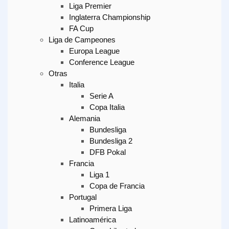
Liga Premier
Inglaterra Championship
FA Cup
Liga de Campeones
Europa League
Conference League
Otras
Italia
Serie A
Copa Italia
Alemania
Bundesliga
Bundesliga 2
DFB Pokal
Francia
Liga 1
Copa de Francia
Portugal
Primera Liga
Latinoamérica