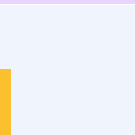
Pronósticos de fútbol y