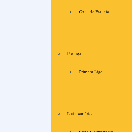
Copa de Francia
Portugal
Primera Liga
Latinoamérica