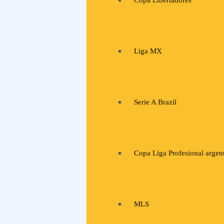
Copa Libertadores
Liga MX
Serie A Brazil
Copa Liga Profesional argen
MLS