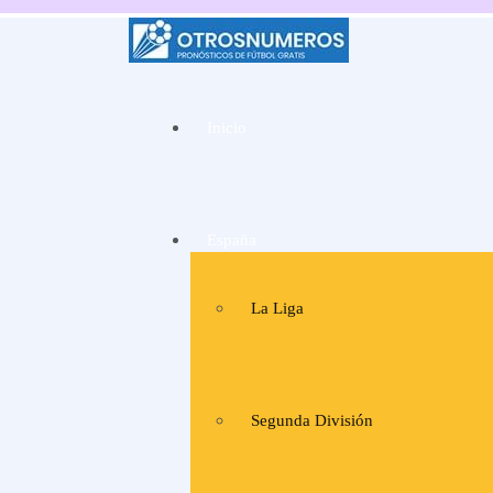
La mejor web de 
de expertos
Inicio
España
La Liga
Segunda División