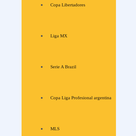
Copa Libertadores
Liga MX
Serie A Brazil
Copa Liga Profesional argentina
MLS