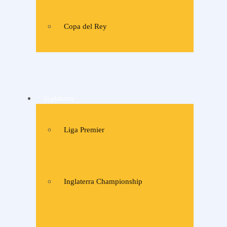
Copa del Rey
Inglaterra
Liga Premier
Inglaterra Championship