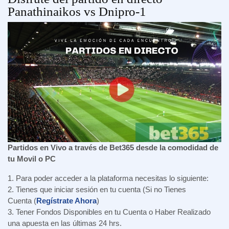
Panathinaikos vs Dnipro-1
Partidos en Vivo a través de Bet365 desde la comodidad de
tu Movil o PC
1. Para poder acceder a la plataforma necesitas lo siguiente:
2. Tienes que iniciar sesión en tu cuenta (Si no Tienes
Cuenta (
Regístrate Ahora
)
3. Tener Fondos Disponibles en tu Cuenta o Haber Realizado
una apuesta en las últimas 24 hrs.