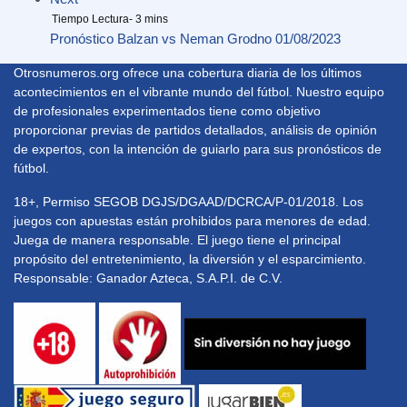
Pronóstico Balzan vs Neman Grodno 01/08/2023
Otrosnumeros.org ofrece una cobertura diaria de los últimos
acontecimientos en el vibrante mundo del fútbol. Nuestro equipo
de profesionales experimentados tiene como objetivo
proporcionar previas de partidos detallados, análisis de opinión
de expertos, con la intención de guiarlo para sus pronósticos de
fútbol.
18+, Permiso SEGOB DGJS/DGAAD/DCRCA/P-01/2018. Los
juegos con apuestas están prohibidos para menores de edad.
Juega de manera responsable. El juego tiene el principal
propósito del entretenimiento, la diversión y el esparcimiento.
Responsable: Ganador Azteca, S.A.P.I. de C.V.