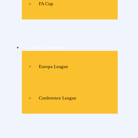
FA Cup
Liga de Campeones
Europa League
Conference League