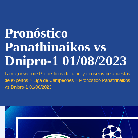
Pronóstico
Panathinaikos vs
Dnipro-1 01/08/2023
La mejor web de Pronósticos de fútbol y consejos de apuestas
de expertos
>
Liga de Campeones
>
Pronóstico Panathinaikos
vs Dnipro-1 01/08/2023