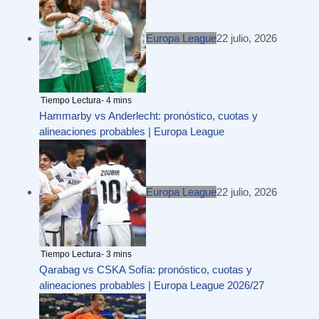
Europa League
22 julio, 2026
Hammarby vs Anderlecht: pronóstico, cuotas y
alineaciones probables | Europa League
Europa League
22 julio, 2026
Qarabag vs CSKA Sofía: pronóstico, cuotas y
alineaciones probables | Europa League 2026/27