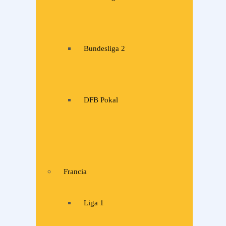
Bundesliga 2
DFB Pokal
Francia
Liga 1