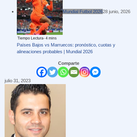
Mundial Futbol 2026
28 junio, 2026
Países Bajos vs Marruecos: pronóstico, cuotas y
alineaciones probables | Mundial 2026
Comparte
julio 31, 2023