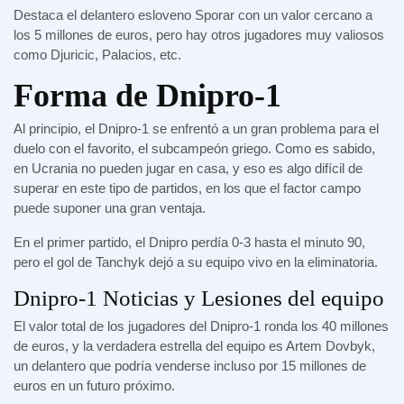
Destaca el delantero esloveno Sporar con un valor cercano a
los 5 millones de euros, pero hay otros jugadores muy valiosos
como Djuricic, Palacios, etc.
Forma de Dnipro-1
Al principio, el Dnipro-1 se enfrentó a un gran problema para el
duelo con el favorito, el subcampeón griego. Como es sabido,
en Ucrania no pueden jugar en casa, y eso es algo difícil de
superar en este tipo de partidos, en los que el factor campo
puede suponer una gran ventaja.
En el primer partido, el Dnipro perdía 0-3 hasta el minuto 90,
pero el gol de Tanchyk dejó a su equipo vivo en la eliminatoria.
Dnipro-1 Noticias y Lesiones del equipo
El valor total de los jugadores del Dnipro-1 ronda los 40 millones
de euros, y la verdadera estrella del equipo es Artem Dovbyk,
un delantero que podría venderse incluso por 15 millones de
euros en un futuro próximo.