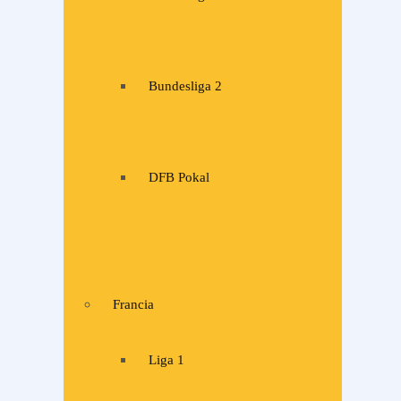
Bundesliga 2
DFB Pokal
Francia
Liga 1