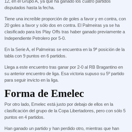
12, en el Grupo A, ya que ha ganado los cuatro partidos
disputados hasta la fecha.
Tiene una increíble proporción de goles a favor y en contra, con
20 goles a favor y sólo dos en contra. El Palmeiras ya se ha
clasificado para los Play Offs tras haber ganado previamente a
Independiente Petrolero por 5-0.
En la Serie A, el Palmeiras se encuentra en la 9ª posición de la
tabla con 9 puntos en 6 partidos.
Llega a este encuentro tras ganar por 2-0 al RB Bragantino en
su anterior encuentro de liga. Esa victoria supuso su 5º partido
para seguir invicto en la liga.
Forma de Emelec
Por otro lado, Emelec está justo por debajo de ellos en la
clasificación del grupo de la Copa Libertadores, pero con sólo 5
puntos en 4 partidos.
Han ganado un partido y han perdido otro, mientras que han