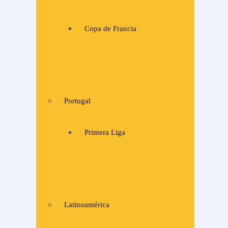
Copa de Francia
Portugal
Primera Liga
Latinoamérica