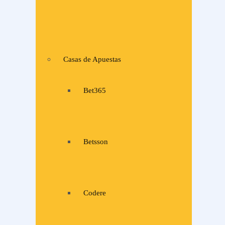
Casas de Apuestas
Bet365
Betsson
Codere