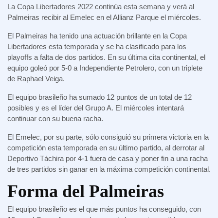
La Copa Libertadores 2022 continúa esta semana y verá al
Palmeiras recibir al Emelec en el Allianz Parque el miércoles.
El Palmeiras ha tenido una actuación brillante en la Copa
Libertadores esta temporada y se ha clasificado para los
playoffs a falta de dos partidos. En su última cita continental, el
equipo goleó por 5-0 a Independiente Petrolero, con un triplete
de Raphael Veiga.
El equipo brasileño ha sumado 12 puntos de un total de 12
posibles y es el líder del Grupo A. El miércoles intentará
continuar con su buena racha.
El Emelec, por su parte, sólo consiguió su primera victoria en la
competición esta temporada en su último partido, al derrotar al
Deportivo Táchira por 4-1 fuera de casa y poner fin a una racha
de tres partidos sin ganar en la máxima competición continental.
Forma del Palmeiras
El equipo brasileño es el que más puntos ha conseguido, con