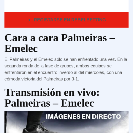
REGISTARSE EN REBELBETTING
Cara a cara Palmeiras –
Emelec
El Palmeiras y el Emelec sólo se han enfrentado una vez. En la
segunda ronda de la fase de grupos, ambos equipos se
enfrentaron en el encuentro inverso al del miércoles, con una
cómoda victoria del Palmeiras por 3-1.
Transmisión en vivo:
Palmeiras – Emelec