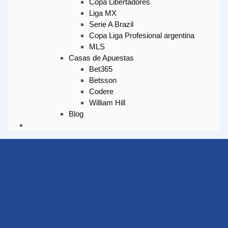
Copa Libertadores
Liga MX
Serie A Brazil
Copa Liga Profesional argentina
MLS
Casas de Apuestas
Bet365
Betsson
Codere
William Hill
Blog