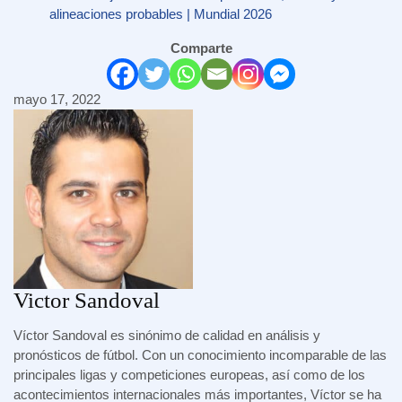
alineaciones probables | Mundial 2026
Comparte
mayo 17, 2022
Victor Sandoval
Víctor Sandoval es sinónimo de calidad en análisis y
pronósticos de fútbol. Con un conocimiento incomparable de las
principales ligas y competiciones europeas, así como de los
acontecimientos internacionales más importantes, Víctor se ha