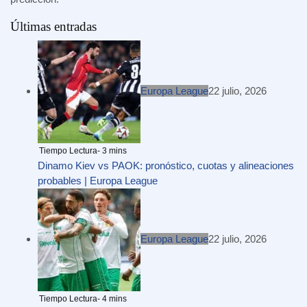
Últimas entradas
Europa League
22 julio, 2026
Dinamo Kiev vs PAOK: pronóstico, cuotas y alineaciones
probables | Europa League
Europa League
22 julio, 2026