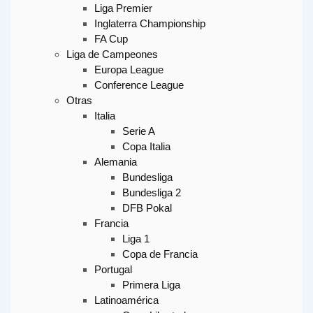
Liga Premier
Inglaterra Championship
FA Cup
Liga de Campeones
Europa League
Conference League
Otras
Italia
Serie A
Copa Italia
Alemania
Bundesliga
Bundesliga 2
DFB Pokal
Francia
Liga 1
Copa de Francia
Portugal
Primera Liga
Latinoamérica