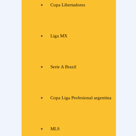
Copa Libertadores
Liga MX
Serie A Brazil
Copa Liga Profesional argentina
MLS