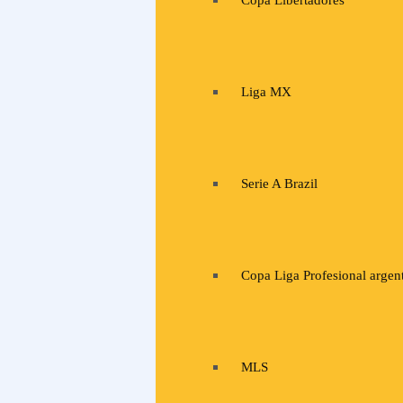
Copa Libertadores
Liga MX
Serie A Brazil
Copa Liga Profesional argen
MLS