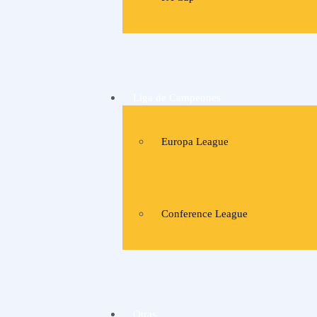
Liga de Campeones
Europa League
Conference League
Otras