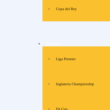
Copa del Rey
Inglaterra
Liga Premier
Inglaterra Championship
FA Cup