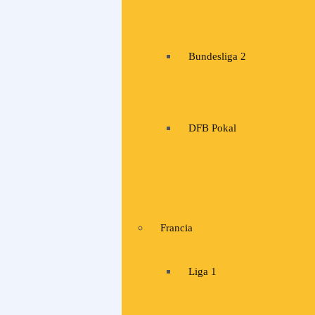
Bundesliga 2
DFB Pokal
Francia
Liga 1