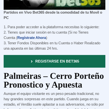
Partidos en Vivo Bet365 desde la comodidad de tu Movil o
PC
1. Para poder acceder a la plataforma necesitas lo siguiente:
2. Tienes que iniciar sesión en tu cuenta (Si no Tienes
Cuenta (
Regístrate Ahora
)
3. Tener Fondos Disponibles en tu Cuenta o Haber Realizado
una apuesta en las últimas 24 hrs.
REGISTARSE EN BET365
Palmeiras – Cerro Porteño
Pronostico y Apuesta
Aunque el equipo visitante es un peso pesado tradicional, no
hay grandes sorpresas en este partido. Cuando juega en su
estadio, el Verdão suele aplastar a sus adversarios, no sólo por