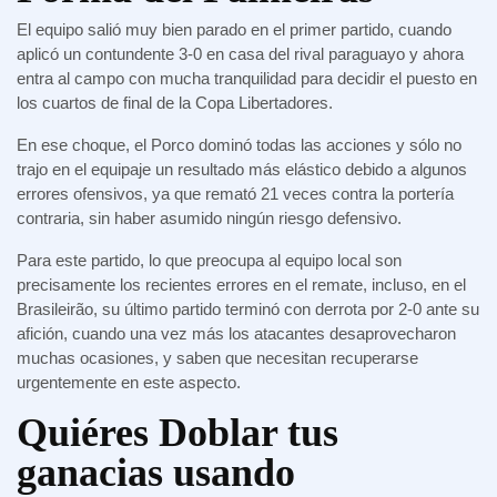
El equipo salió muy bien parado en el primer partido, cuando
aplicó un contundente 3-0 en casa del rival paraguayo y ahora
entra al campo con mucha tranquilidad para decidir el puesto en
los cuartos de final de la Copa Libertadores.
En ese choque, el Porco dominó todas las acciones y sólo no
trajo en el equipaje un resultado más elástico debido a algunos
errores ofensivos, ya que remató 21 veces contra la portería
contraria, sin haber asumido ningún riesgo defensivo.
Para este partido, lo que preocupa al equipo local son
precisamente los recientes errores en el remate, incluso, en el
Brasileirão, su último partido terminó con derrota por 2-0 ante su
afición, cuando una vez más los atacantes desaprovecharon
muchas ocasiones, y saben que necesitan recuperarse
urgentemente en este aspecto.
Quiéres Doblar tus
ganacias usando