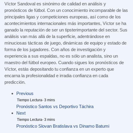
Víctor Sandoval es sinónimo de calidad en análisis y
pronósticos de fútbol. Con un conocimiento incomparable de las
principales ligas y competiciones europeas, así como de los
acontecimientos internacionales más importantes, Víctor se ha
ganado la reputación de ser un tipsterimportante del sector. Sus
análisis van más allá de la superficie, adentrándose en
minuciosas tácticas de juego, dinámicas de equipo y estado de
forma de los jugadores. Con años de investigación y
experiencia a sus espaldas, no es sólo un analista, sino un
maestro del fútbol europeo. Cuando sigues los pronósticos de
Víctor, estás depositando tu confianza en un experto que
encarna la profesionalidad e irradia confianza en cada
predicción.
Previous
Pronóstico Santos vs Deportivo Táchira
Next
Pronóstico Slovan Bratislava vs Dinamo Batumi