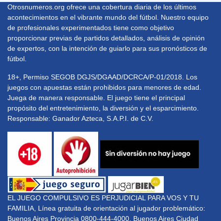
Otrosnumeros.org ofrece una cobertura diaria de los últimos
acontecimientos en el vibrante mundo del fútbol. Nuestro equipo
de profesionales experimentados tiene como objetivo
proporcionar previas de partidos detallados, análisis de opinión
de expertos, con la intención de guiarlo para sus pronósticos de
fútbol.
18+, Permiso SEGOB DGJS/DGAAD/DCRCA/P-01/2018. Los
juegos con apuestas están prohibidos para menores de edad.
Juega de manera responsable. El juego tiene el principal
propósito del entretenimiento, la diversión y el esparcimiento.
Responsable: Ganador Azteca, S.A.P.I. de C.V.
EL JUEGO COMPULSIVO ES PERJUDICIAL PARA VOS Y TU
FAMILIA, Línea gratuita de orientación al jugador problemático:
Buenos Aires Provincia 0800-444-4000, Buenos Aires Ciudad