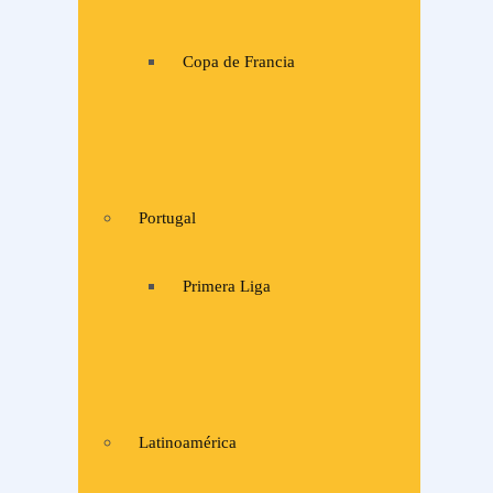
Copa de Francia
Portugal
Primera Liga
Latinoamérica