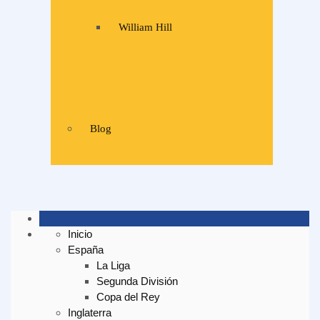
William Hill
Blog
Inicio
España
La Liga
Segunda División
Copa del Rey
Inglaterra