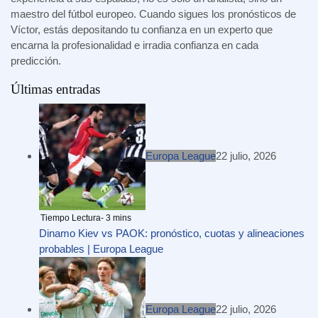
maestro del fútbol europeo. Cuando sigues los pronósticos de
Víctor, estás depositando tu confianza en un experto que
encarna la profesionalidad e irradia confianza en cada
predicción.
Últimas entradas
Europa League
22 julio, 2026
Dinamo Kiev vs PAOK: pronóstico, cuotas y alineaciones
probables | Europa League
Europa League
22 julio, 2026