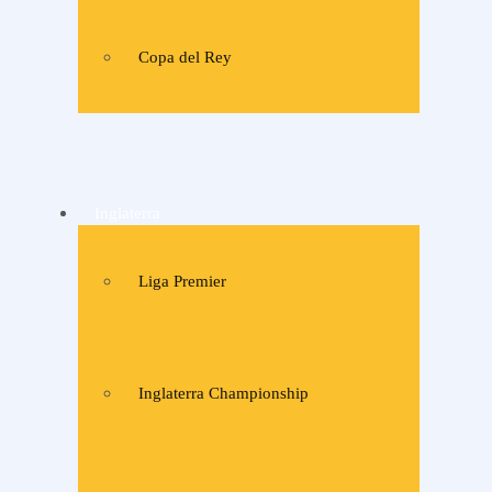
Copa del Rey
Inglaterra
Liga Premier
Inglaterra Championship