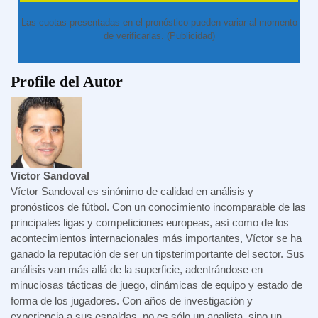
Las cuotas presentadas en el pronóstico pueden variar al momento
de verificarlas. (Publicidad)
Profile del Autor
Victor Sandoval
Víctor Sandoval es sinónimo de calidad en análisis y
pronósticos de fútbol. Con un conocimiento incomparable de las
principales ligas y competiciones europeas, así como de los
acontecimientos internacionales más importantes, Víctor se ha
ganado la reputación de ser un tipsterimportante del sector. Sus
análisis van más allá de la superficie, adentrándose en
minuciosas tácticas de juego, dinámicas de equipo y estado de
forma de los jugadores. Con años de investigación y
experiencia a sus espaldas, no es sólo un analista, sino un