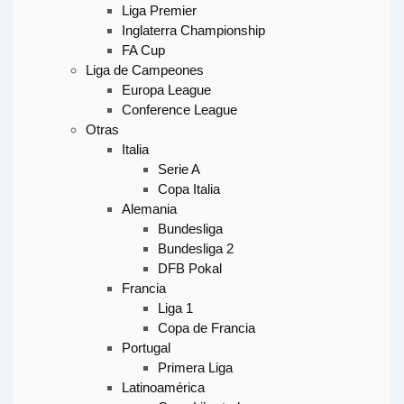
Liga Premier
Inglaterra Championship
FA Cup
Liga de Campeones
Europa League
Conference League
Otras
Italia
Serie A
Copa Italia
Alemania
Bundesliga
Bundesliga 2
DFB Pokal
Francia
Liga 1
Copa de Francia
Portugal
Primera Liga
Latinoamérica