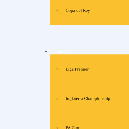
Copa del Rey
Inglaterra
Liga Premier
Inglaterra Championship
FA Cup