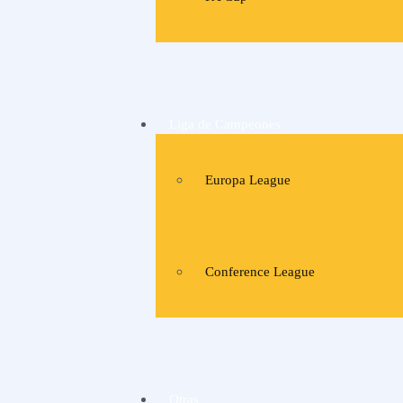
Liga de Campeones
Europa League
Conference League
Otras