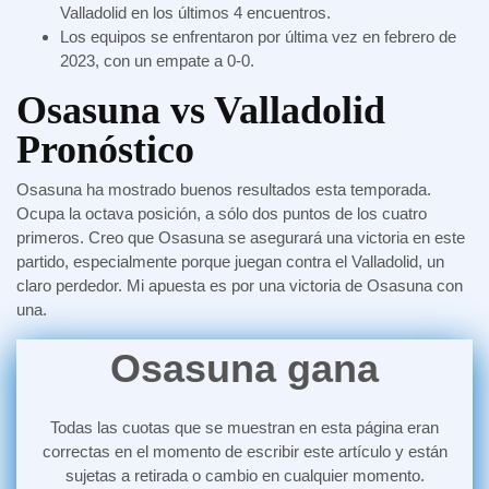
Valladolid en los últimos 4 encuentros.
Los equipos se enfrentaron por última vez en febrero de
2023, con un empate a 0-0.
Osasuna vs Valladolid
Pronóstico
Osasuna ha mostrado buenos resultados esta temporada.
Ocupa la octava posición, a sólo dos puntos de los cuatro
primeros. Creo que Osasuna se asegurará una victoria en este
partido, especialmente porque juegan contra el Valladolid, un
claro perdedor. Mi apuesta es por una victoria de Osasuna con
una.
Osasuna gana
Todas las cuotas que se muestran en esta página eran
correctas en el momento de escribir este artículo y están
sujetas a retirada o cambio en cualquier momento.