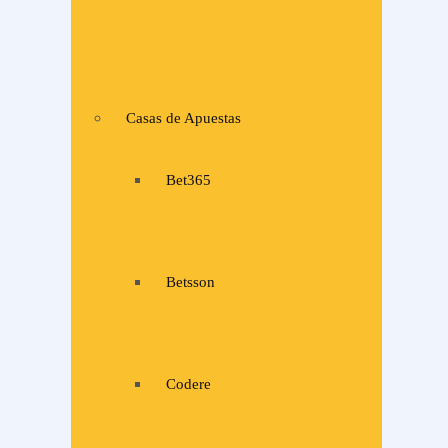
Casas de Apuestas
Bet365
Betsson
Codere