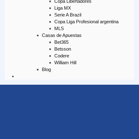
Copa Libertadores
Liga MX
Serie A Brazil
Copa Liga Profesional argentina
MLS
Casas de Apuestas
Bet365
Betsson
Codere
William Hill
Blog