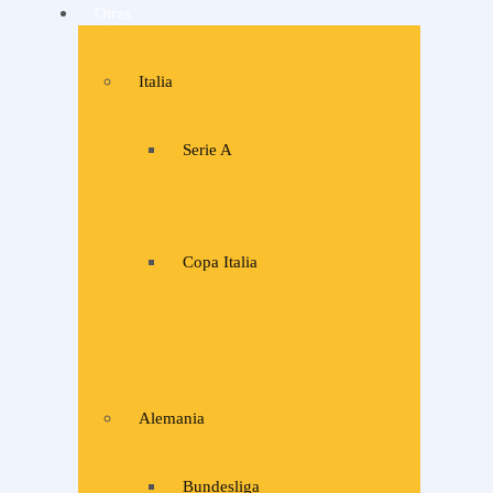
Otras
Italia
Serie A
Copa Italia
Alemania
Bundesliga