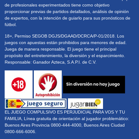
de profesionales experimentados tiene como objetivo
proporcionar previas de partidos detallados, análisis de opinión
de expertos, con la intención de guiarlo para sus pronósticos de
fútbol.
18+, Permiso SEGOB DGJS/DGAAD/DCRCA/P-01/2018. Los
juegos con apuestas están prohibidos para menores de edad.
Juega de manera responsable. El juego tiene el principal
propósito del entretenimiento, la diversión y el esparcimiento.
Responsable: Ganador Azteca, S.A.P.I. de C.V.
EL JUEGO COMPULSIVO ES PERJUDICIAL PARA VOS Y TU
FAMILIA, Línea gratuita de orientación al jugador problemático:
Buenos Aires Provincia 0800-444-4000, Buenos Aires Ciudad
0800-666-6006.