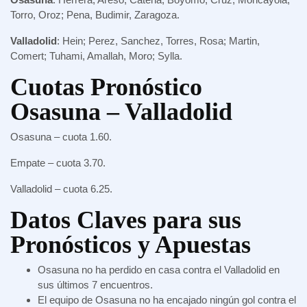
Torro, Oroz; Pena, Budimir, Zaragoza.
Valladolid
: Hein; Perez, Sanchez, Torres, Rosa; Martin,
Comert; Tuhami, Amallah, Moro; Sylla.
Cuotas Pronóstico
Osasuna – Valladolid
Osasuna – cuota 1.60.
Empate – cuota 3.70.
Valladolid – cuota 6.25.
Datos Claves para sus
Pronósticos y Apuestas
Osasuna no ha perdido en casa contra el Valladolid en
sus últimos 7 encuentros.
El equipo de Osasuna no ha encajado ningún gol contra el