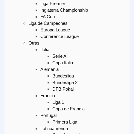
Liga Premier
Inglaterra Championship
FA Cup
Liga de Campeones
Europa League
Conference League
Otras
Italia
Serie A
Copa Italia
Alemania
Bundesliga
Bundesliga 2
DFB Pokal
Francia
Liga 1
Copa de Francia
Portugal
Primera Liga
Latinoamérica