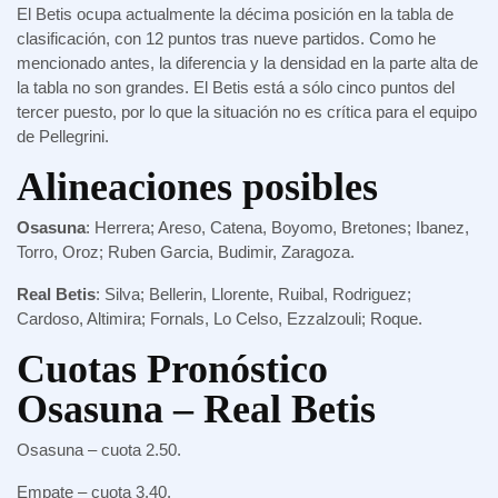
El Betis ocupa actualmente la décima posición en la tabla de
clasificación, con 12 puntos tras nueve partidos. Como he
mencionado antes, la diferencia y la densidad en la parte alta de
la tabla no son grandes. El Betis está a sólo cinco puntos del
tercer puesto, por lo que la situación no es crítica para el equipo
de Pellegrini.
Alineaciones posibles
Osasuna
: Herrera; Areso, Catena, Boyomo, Bretones; Ibanez,
Torro, Oroz; Ruben Garcia, Budimir, Zaragoza.
Real Betis
: Silva; Bellerin, Llorente, Ruibal, Rodriguez;
Cardoso, Altimira; Fornals, Lo Celso, Ezzalzouli; Roque.
Cuotas Pronóstico
Osasuna – Real Betis
Osasuna – cuota 2.50.
Empate – cuota 3.40.