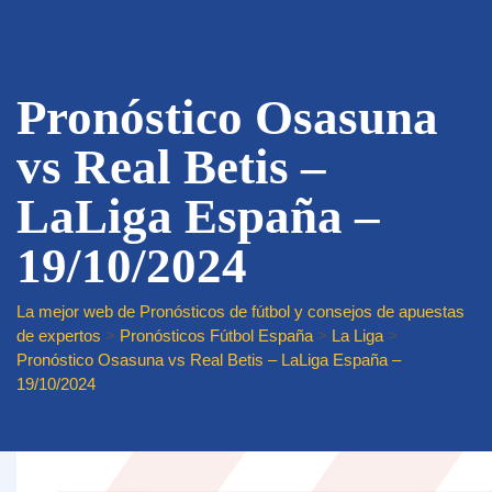
Pronóstico Osasuna
vs Real Betis –
LaLiga España –
19/10/2024
La mejor web de Pronósticos de fútbol y consejos de apuestas
de expertos
>
Pronósticos Fútbol España
>
La Liga
>
Pronóstico Osasuna vs Real Betis – LaLiga España –
19/10/2024