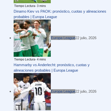
Dinamo Kiev vs PAOK: pronóstico, cuotas y alineaciones
probables | Europa League
Europa League
22 julio, 2026
Hammarby vs Anderlecht: pronóstico, cuotas y
alineaciones probables | Europa League
Europa League
22 julio, 2026