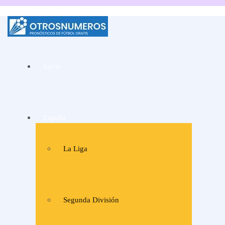
La mejor web de
Pronósticos de fútbol
Inicio
y consejos de apuestas
de expertos
España
La Liga
Segunda División