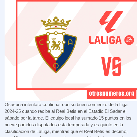
Osasuna intentará continuar con su buen comienzo de la Liga
2024-25 cuando reciba al Real Betis en el Estadio El Sadar el
sábado por la tarde. El equipo local ha sumado 15 puntos en los
nueve partidos disputados esta temporada y es quinto en la
clasificación de LaLiga, mientras que el Real Betis es décimo,