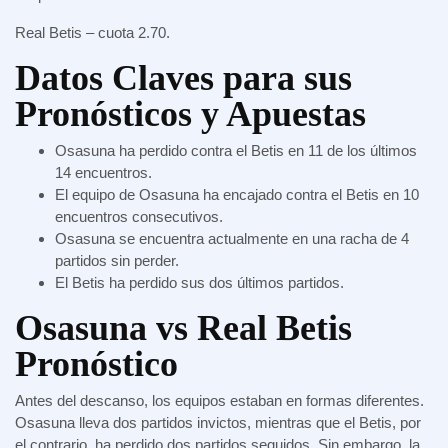
Real Betis – cuota 2.70.
Datos Claves para sus
Pronósticos y Apuestas
Osasuna ha perdido contra el Betis en 11 de los últimos
14 encuentros.
El equipo de Osasuna ha encajado contra el Betis en 10
encuentros consecutivos.
Osasuna se encuentra actualmente en una racha de 4
partidos sin perder.
El Betis ha perdido sus dos últimos partidos.
Osasuna vs Real Betis
Pronóstico
Antes del descanso, los equipos estaban en formas diferentes.
Osasuna lleva dos partidos invictos, mientras que el Betis, por
el contrario, ha perdido dos partidos seguidos. Sin embargo, la