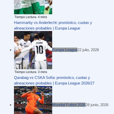
Hammarby vs Anderlecht: pronóstico, cuotas y
alineaciones probables | Europa League
Europa League
22 julio, 2026
Qarabag vs CSKA Sofía: pronóstico, cuotas y
alineaciones probables | Europa League 2026/27
Mundial Futbol 2026
28 junio, 2026