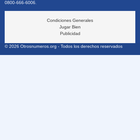
0800-666-6006.
Condiciones Generales
Jugar Bien
Publicidad
© 2026 Otrosnumeros.org - Todos los derechos reservados