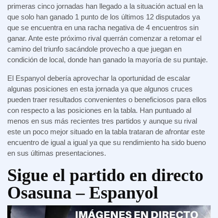
primeras cinco jornadas han llegado a la situación actual en la
que solo han ganado 1 punto de los últimos 12 disputados ya
que se encuentra en una racha negativa de 4 encuentros sin
ganar. Ante este próximo rival querrán comenzar a retomar el
camino del triunfo sacándole provecho a que juegan en
condición de local, donde han ganado la mayoría de su puntaje.
El Espanyol debería aprovechar la oportunidad de escalar
algunas posiciones en esta jornada ya que algunos cruces
pueden traer resultados convenientes o beneficiosos para ellos
con respecto a las posiciones en la tabla. Han puntuado al
menos en sus más recientes tres partidos y aunque su rival
este un poco mejor situado en la tabla trataran de afrontar este
encuentro de igual a igual ya que su rendimiento ha sido bueno
en sus últimas presentaciones.
Sigue el partido en directo
Osasuna – Espanyol