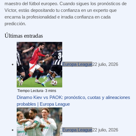
maestro del fútbol europeo. Cuando sigues los pronósticos de
Víctor, estás depositando tu confianza en un experto que
encarna la profesionalidad e irradia confianza en cada
predicción.
Últimas entradas
Europa League
22 julio, 2026
Dinamo Kiev vs PAOK: pronóstico, cuotas y alineaciones
probables | Europa League
Europa League
22 julio, 2026