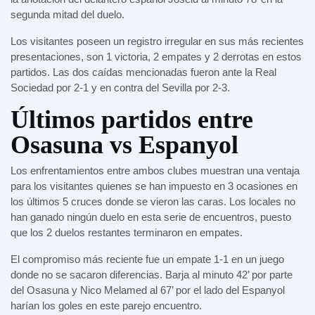
segunda mitad del duelo.
Los visitantes poseen un registro irregular en sus más recientes
presentaciones, son 1 victoria, 2 empates y 2 derrotas en estos
partidos. Las dos caídas mencionadas fueron ante la Real
Sociedad por 2-1 y en contra del Sevilla por 2-3.
Últimos partidos entre
Osasuna vs Espanyol
Los enfrentamientos entre ambos clubes muestran una ventaja
para los visitantes quienes se han impuesto en 3 ocasiones en
los últimos 5 cruces donde se vieron las caras. Los locales no
han ganado ningún duelo en esta serie de encuentros, puesto
que los 2 duelos restantes terminaron en empates.
El compromiso más reciente fue un empate 1-1 en un juego
donde no se sacaron diferencias. Barja al minuto 42’ por parte
del Osasuna y Nico Melamed al 67’ por el lado del Espanyol
harían los goles en este parejo encuentro.