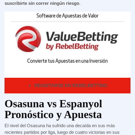
suscribirte sin correr ningún riesgo
.
REGISTARSE EN REBELBETTING
Osasuna vs Espanyol
Pronóstico y Apuesta
El nivel del Osasuna ha sufrido una decaída en sus más
recientes partidos por liga, luego de cuatro victorias en sus