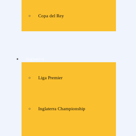
Copa del Rey
Inglaterra
Liga Premier
Inglaterra Championship