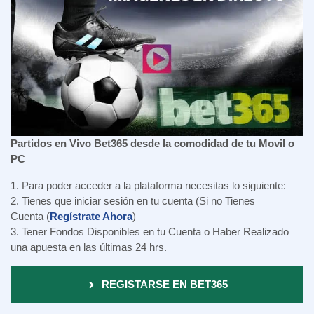
Partidos en Vivo Bet365 desde la comodidad de tu Movil o
PC
1. Para poder acceder a la plataforma necesitas lo siguiente:
2. Tienes que iniciar sesión en tu cuenta (Si no Tienes
Cuenta (
Regístrate Ahora
)
3. Tener Fondos Disponibles en tu Cuenta o Haber Realizado
una apuesta en las últimas 24 hrs.
REGISTARSE EN BET365