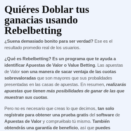
Quiéres Doblar tus
ganacias usando
Rebelbetting
¿Suena demasiado bonito para ser verdad?
Ese es el
resultado promedio real de los usuarios.
¿Qué es Rebelbetting?
Es un programa que te ayuda a
identificar Apuestas de Valor o Value Betting
. Las apuestas
de Valor
son una manera de sacar ventaja de las cuotas
sobrevaloradas
que son mayores que sus probalidades
presentadas en las casas de apuestas. En resumen,
realizarás
apuestas que tienen más posibilidades de ganar de las que
muestran sus cuotas
.
Pero no es necesario que creas lo que decimos,
tan solo
regístrate para obtener una prueba gratis
del
software
de
Apuestas de Valor
y compruébalo tú mismo.
También
obtendrás una garantía de beneficio
, así que
puedes