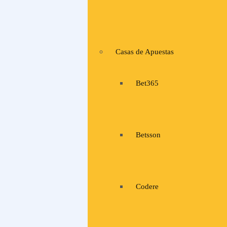
Casas de Apuestas
Bet365
Betsson
Codere