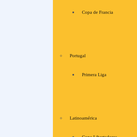
Copa de Francia
Portugal
Primera Liga
Latinoamérica