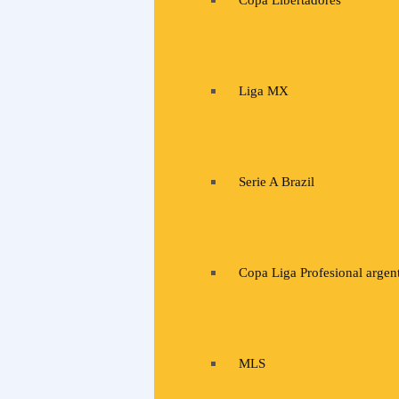
Copa Libertadores
Liga MX
Serie A Brazil
Copa Liga Profesional argen
MLS