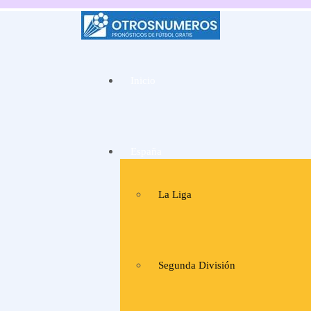
La mejor web de 
de expertos
Inicio
España
La Liga
Segunda División