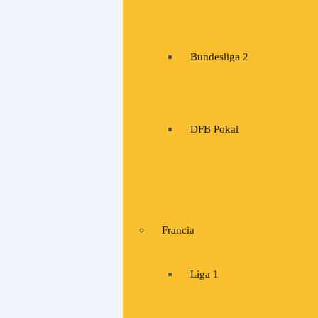
Bundesliga 2
DFB Pokal
Francia
Liga 1