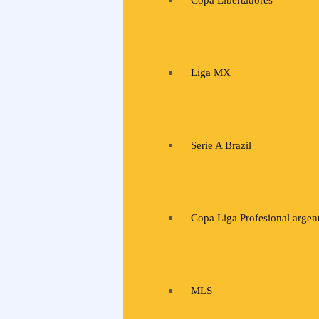
Copa Libertadores
Liga MX
Serie A Brazil
Copa Liga Profesional argen
MLS