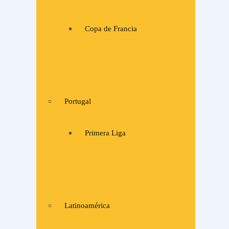
Copa de Francia
Portugal
Primera Liga
Latinoamérica