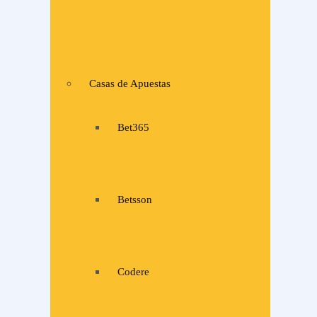
Casas de Apuestas
Bet365
Betsson
Codere