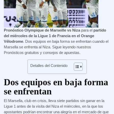
Pronóstico Olympique de Marseille vs Niza
para el
partido
del miércoles de la Ligue 1 de Francia en el Orange
Vélodrome
. Dos equipos en baja forma se enfrentan cuando el
Marsella se enfrenta al Niza. Sigue leyendo nuestros
Pronósticos gratuitos y consejos de apuestas.
Detalles del Contenido
Dos equipos en baja forma
se enfrentan
El Marsella, club en crisis, lleva siete partidos sin ganar en la
Ligue 1 antes de la visita del Niza el miércoles, en la que los
apostantes podrían encontrar una alegría en el mercado de que