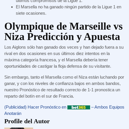
últimos compromisos de la Ligue 1.
El Marsella no ha ganado ningún partido de la Ligue 1 en
siete ocasiones.
Olympique de Marseille vs
Niza Predicción y Apuesta
Los Aiglons sólo han ganado dos veces y han dejado fuera a su
rival en dos ocasiones en sus últimos diez intentos en la
máxima categoría francesa, y el Marsella debería tener
oportunidades de castigar la floja defensa de su visitante.
Sin embargo, tanto el Marsella como el Niza están luchando por
ganar, y con los niveles de confianza bajos en ambos bandos,
nuestro Pronóstico de resultado correcto de 1-1 pronostica un
reparto del botín en el sur de Francia.
(Publicidad) Hacer Pronóstico en
– Ambos Equipos
Anotarán
Profile del Autor