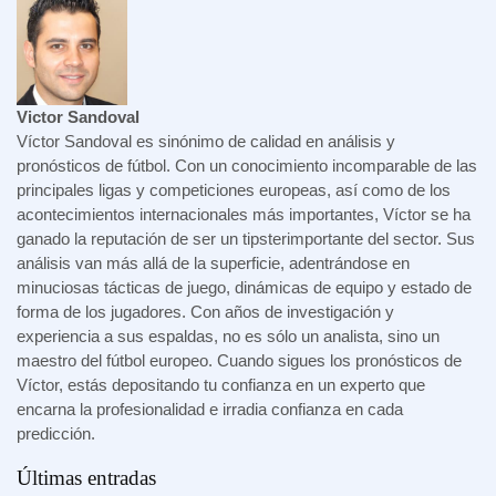
Victor Sandoval
Víctor Sandoval es sinónimo de calidad en análisis y
pronósticos de fútbol. Con un conocimiento incomparable de las
principales ligas y competiciones europeas, así como de los
acontecimientos internacionales más importantes, Víctor se ha
ganado la reputación de ser un tipsterimportante del sector. Sus
análisis van más allá de la superficie, adentrándose en
minuciosas tácticas de juego, dinámicas de equipo y estado de
forma de los jugadores. Con años de investigación y
experiencia a sus espaldas, no es sólo un analista, sino un
maestro del fútbol europeo. Cuando sigues los pronósticos de
Víctor, estás depositando tu confianza en un experto que
encarna la profesionalidad e irradia confianza en cada
predicción.
Últimas entradas