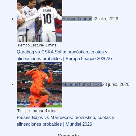
Europa League
22 julio, 2026
Qarabag vs CSKA Sofía: pronóstico, cuotas y
alineaciones probables | Europa League 2026/27
Mundial Futbol 2026
28 junio, 2026
Países Bajos vs Marruecos: pronóstico, cuotas y
alineaciones probables | Mundial 2026
Comparte