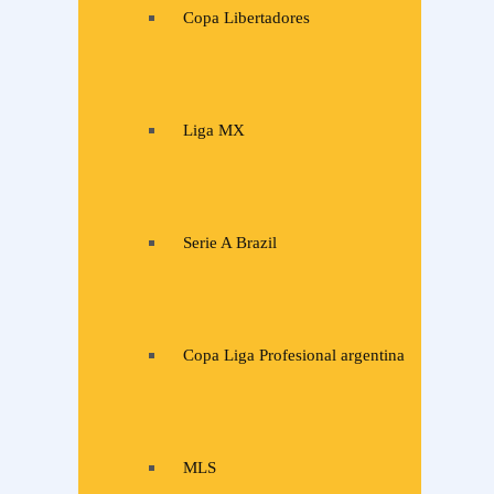
Copa Libertadores
Liga MX
Serie A Brazil
Copa Liga Profesional argentina
MLS