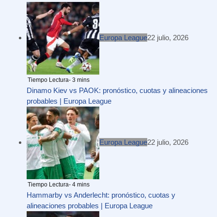
Europa League
22 julio, 2026
Dinamo Kiev vs PAOK: pronóstico, cuotas y alineaciones
probables | Europa League
Europa League
22 julio, 2026
Hammarby vs Anderlecht: pronóstico, cuotas y
alineaciones probables | Europa League