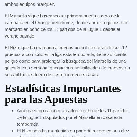
ambos equipos marquen.
El Marsella sigue buscando su primera puerta a cero de la
campaña en el Orange Vélodrome, donde ambos equipos han
marcado en ocho de los 11 partidos de la Ligue 1 desde el
verano pasado.
El Niza, que ha marcado al menos un gol en nueve de sus 12
pruebas a domicilio en la liga esta temporada, tiene suficiente
peligro como para prolongar la búsqueda del Marsella de una
goleada esta semana, aunque sus posibilidades de mantener a
sus anfitriones fuera de casa parecen escasas.
Estadísticas Importantes
para las Apuestas
Ambos equipos han marcado en ocho de los 11 partidos
de la Ligue 1 disputados por el Marsella en casa esta
temporada.
El Niza sólo ha mantenido su portería a cero en sus diez