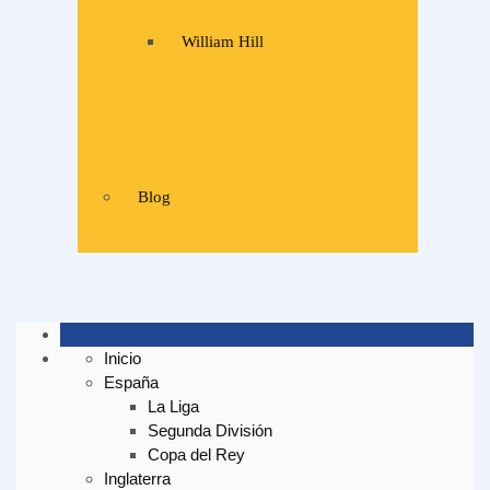
William Hill
Blog
Inicio
España
La Liga
Segunda División
Copa del Rey
Inglaterra