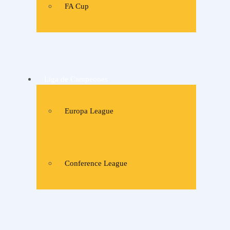
FA Cup
Liga de Campeones
Europa League
Conference League