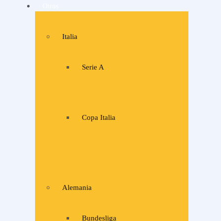
Otras
Italia
Serie A
Copa Italia
Alemania
Bundesliga