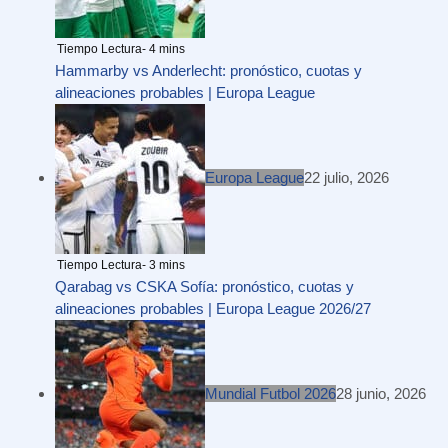
Hammarby vs Anderlecht: pronóstico, cuotas y
alineaciones probables | Europa League
Europa League
22 julio, 2026
Qarabag vs CSKA Sofía: pronóstico, cuotas y
alineaciones probables | Europa League 2026/27
Mundial Futbol 2026
28 junio, 2026