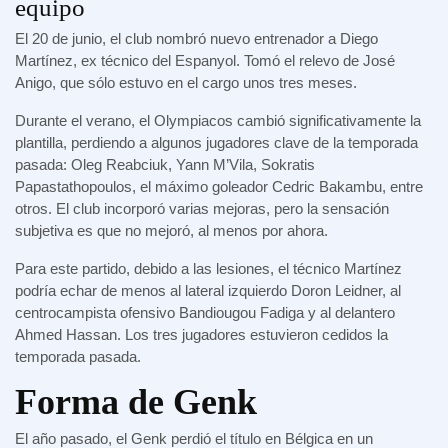
equipo
El 20 de junio, el club nombró nuevo entrenador a Diego
Martínez, ex técnico del Espanyol. Tomó el relevo de José
Anigo, que sólo estuvo en el cargo unos tres meses.
Durante el verano, el Olympiacos cambió significativamente la
plantilla, perdiendo a algunos jugadores clave de la temporada
pasada: Oleg Reabciuk, Yann M’Vila, Sokratis
Papastathopoulos, el máximo goleador Cedric Bakambu, entre
otros. El club incorporó varias mejoras, pero la sensación
subjetiva es que no mejoró, al menos por ahora.
Para este partido, debido a las lesiones, el técnico Martínez
podría echar de menos al lateral izquierdo Doron Leidner, al
centrocampista ofensivo Bandiougou Fadiga y al delantero
Ahmed Hassan. Los tres jugadores estuvieron cedidos la
temporada pasada.
Forma de Genk
El año pasado, el Genk perdió el título en Bélgica en un