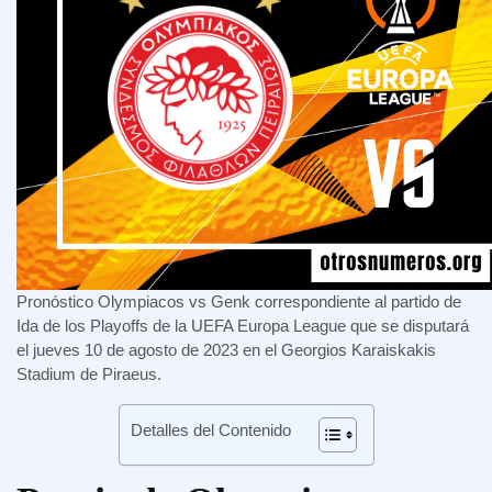
Pronóstico Olympiacos vs Genk correspondiente al partido de
Ida de los Playoffs de la UEFA Europa League que se disputará
el jueves 10 de agosto de 2023 en el Georgios Karaiskakis
Stadium de Piraeus.
Detalles del Contenido