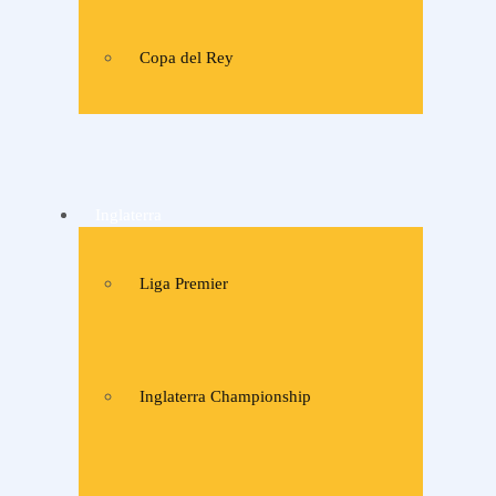
Copa del Rey
Inglaterra
Liga Premier
Inglaterra Championship