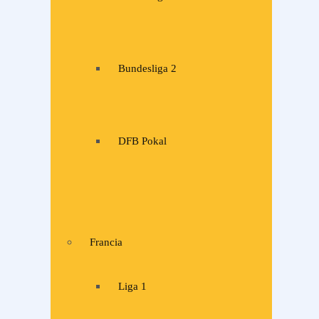
Bundesliga 2
DFB Pokal
Francia
Liga 1