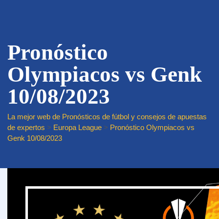
Pronóstico
Olympiacos vs Genk
10/08/2023
La mejor web de Pronósticos de fútbol y consejos de apuestas
de expertos
>
Europa League
>
Pronóstico Olympiacos vs
Genk 10/08/2023