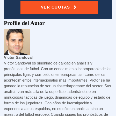
VER CUOTAS
Profile del Autor
Victor Sandoval
Víctor Sandoval es sinónimo de calidad en análisis y
pronósticos de fútbol. Con un conocimiento incomparable de las
principales ligas y competiciones europeas, así como de los
acontecimientos internacionales más importantes, Víctor se ha
ganado la reputación de ser un tipsterimportante del sector. Sus
análisis van más allá de la superficie, adentrándose en
minuciosas tácticas de juego, dinámicas de equipo y estado de
forma de los jugadores. Con años de investigación y
experiencia a sus espaldas, no es sólo un analista, sino un
maestro del fútbol europeo. Cuando sigues los pronósticos de