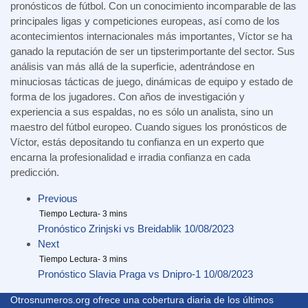
pronósticos de fútbol. Con un conocimiento incomparable de las
principales ligas y competiciones europeas, así como de los
acontecimientos internacionales más importantes, Víctor se ha
ganado la reputación de ser un tipsterimportante del sector. Sus
análisis van más allá de la superficie, adentrándose en
minuciosas tácticas de juego, dinámicas de equipo y estado de
forma de los jugadores. Con años de investigación y
experiencia a sus espaldas, no es sólo un analista, sino un
maestro del fútbol europeo. Cuando sigues los pronósticos de
Víctor, estás depositando tu confianza en un experto que
encarna la profesionalidad e irradia confianza en cada
predicción.
Previous
Pronóstico Zrinjski vs Breidablik 10/08/2023
Next
Pronóstico Slavia Praga vs Dnipro-1 10/08/2023
Otrosnumeros.org ofrece una cobertura diaria de los últimos