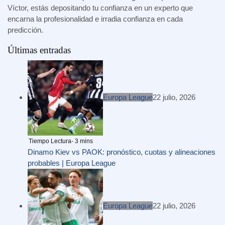
Víctor, estás depositando tu confianza en un experto que
encarna la profesionalidad e irradia confianza en cada
predicción.
Últimas entradas
Europa League
22 julio, 2026
Dinamo Kiev vs PAOK: pronóstico, cuotas y alineaciones
probables | Europa League
Europa League
22 julio, 2026