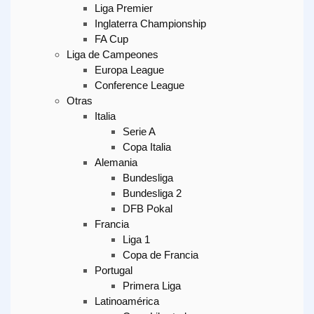
Liga Premier
Inglaterra Championship
FA Cup
Liga de Campeones
Europa League
Conference League
Otras
Italia
Serie A
Copa Italia
Alemania
Bundesliga
Bundesliga 2
DFB Pokal
Francia
Liga 1
Copa de Francia
Portugal
Primera Liga
Latinoamérica