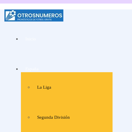
La mejor web de
Pronósticos de fútbol
Inicio
y consejos de apuestas
de expertos
España
La Liga
Segunda División