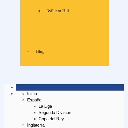
William Hill
Blog
Inicio
España
La Liga
Segunda División
Copa del Rey
Inglaterra