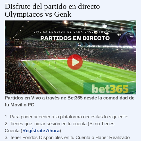
Disfrute del partido en directo
Olympiacos vs Genk
Partidos en Vivo a través de Bet365 desde la comodidad de
tu Movil o PC
1. Para poder acceder a la plataforma necesitas lo siguiente:
2. Tienes que iniciar sesión en tu cuenta (Si no Tienes
Cuenta (
Regístrate Ahora
)
3. Tener Fondos Disponibles en tu Cuenta o Haber Realizado