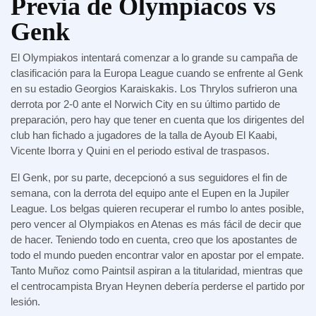
Previa de Olympiacos vs
Genk
El Olympiakos intentará comenzar a lo grande su campaña de
clasificación para la Europa League cuando se enfrente al Genk
en su estadio Georgios Karaiskakis. Los Thrylos sufrieron una
derrota por 2-0 ante el Norwich City en su último partido de
preparación, pero hay que tener en cuenta que los dirigentes del
club han fichado a jugadores de la talla de Ayoub El Kaabi,
Vicente Iborra y Quini en el periodo estival de traspasos.
El Genk, por su parte, decepcionó a sus seguidores el fin de
semana, con la derrota del equipo ante el Eupen en la Jupiler
League. Los belgas quieren recuperar el rumbo lo antes posible,
pero vencer al Olympiakos en Atenas es más fácil de decir que
de hacer. Teniendo todo en cuenta, creo que los apostantes de
todo el mundo pueden encontrar valor en apostar por el empate.
Tanto Muñoz como Paintsil aspiran a la titularidad, mientras que
el centrocampista Bryan Heynen debería perderse el partido por
lesión.