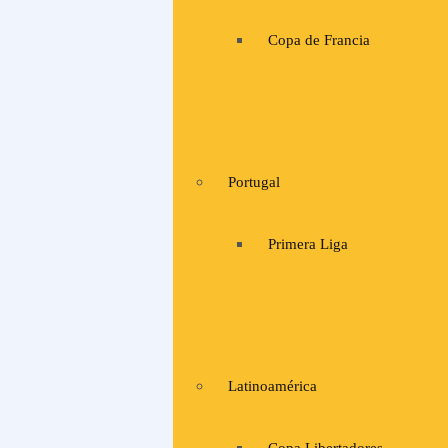
Copa de Francia
Portugal
Primera Liga
Latinoamérica