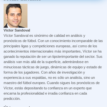
Victor Sandoval
Víctor Sandoval es sinónimo de calidad en análisis y
pronósticos de fútbol. Con un conocimiento incomparable de las
principales ligas y competiciones europeas, así como de los
acontecimientos internacionales más importantes, Víctor se ha
ganado la reputación de ser un tipsterimportante del sector. Sus
análisis van más allá de la superficie, adentrándose en
minuciosas tácticas de juego, dinámicas de equipo y estado de
forma de los jugadores. Con años de investigación y
experiencia a sus espaldas, no es sólo un analista, sino un
maestro del fútbol europeo. Cuando sigues los pronósticos de
Víctor, estás depositando tu confianza en un experto que
encarna la profesionalidad e irradia confianza en cada
predicción.