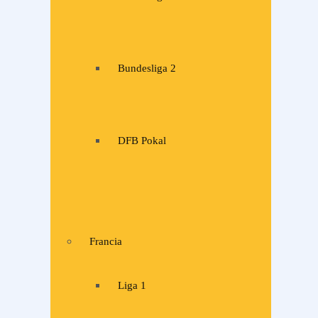
Bundesliga 2
DFB Pokal
Francia
Liga 1