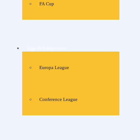
FA Cup
Liga de Campeones
Europa League
Conference League