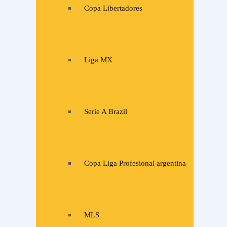
Copa Libertadores
Liga MX
Serie A Brazil
Copa Liga Profesional argentina
MLS