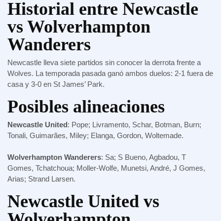
Historial entre Newcastle
vs Wolverhampton
Wanderers
Newcastle lleva siete partidos sin conocer la derrota frente a
Wolves. La temporada pasada ganó ambos duelos: 2-1 fuera de
casa y 3-0 en St James’ Park.
Posibles alineaciones
Newcastle United
: Pope; Livramento, Schar, Botman, Burn;
Tonali, Guimarães, Miley; Elanga, Gordon, Woltemade.
Wolverhampton Wanderers
: Sa; S Bueno, Agbadou, T
Gomes, Tchatchoua; Moller-Wolfe, Munetsi, André, J Gomes,
Arias; Strand Larsen.
Newcastle United vs
Wolverhampton