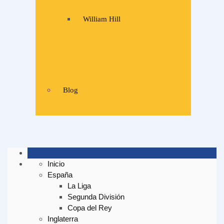
William Hill
Blog
Inicio
España
La Liga
Segunda División
Copa del Rey
Inglaterra