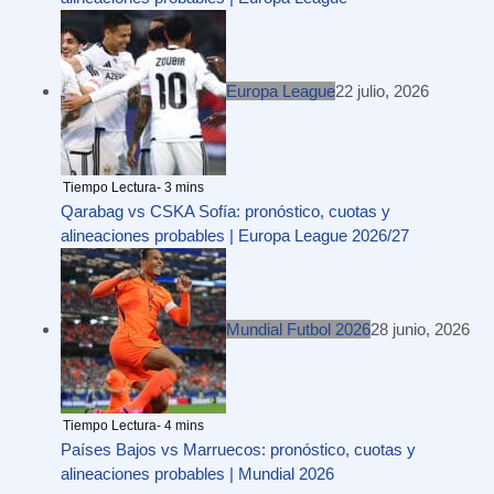
Europa League
22 julio, 2026
Qarabag vs CSKA Sofía: pronóstico, cuotas y
alineaciones probables | Europa League 2026/27
Mundial Futbol 2026
28 junio, 2026
Países Bajos vs Marruecos: pronóstico, cuotas y
alineaciones probables | Mundial 2026