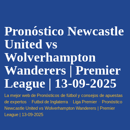
Pronóstico Newcastle
United vs
Wolverhampton
Wanderers | Premier
League | 13-09-2025
La mejor web de Pronósticos de fútbol y consejos de apuestas
de expertos
>
Futbol de Inglaterra
>
Liga Premier
>
Pronóstico
Newcastle United vs Wolverhampton Wanderers | Premier
League | 13-09-2025