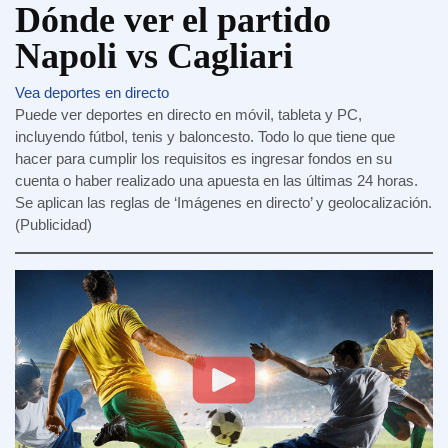
Dónde ver el partido
Napoli vs Cagliari
Vea deportes en directo
Puede ver deportes en directo en móvil, tableta y PC,
incluyendo fútbol, tenis y baloncesto. Todo lo que tiene que
hacer para cumplir los requisitos es ingresar fondos en su
cuenta o haber realizado una apuesta en las últimas 24 horas.
Se aplican las reglas de ‘Imágenes en directo’ y geolocalización.
(Publicidad)