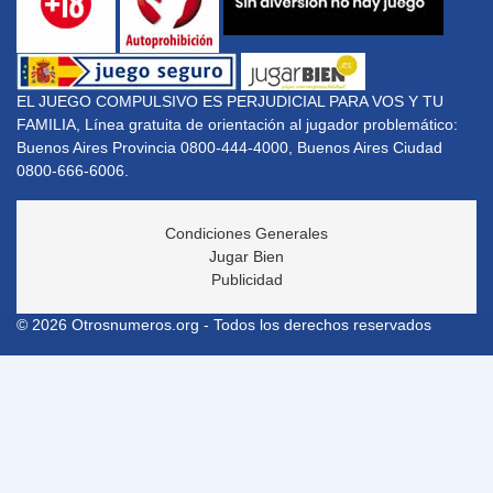
EL JUEGO COMPULSIVO ES PERJUDICIAL PARA VOS Y TU
FAMILIA, Línea gratuita de orientación al jugador problemático:
Buenos Aires Provincia 0800-444-4000, Buenos Aires Ciudad
0800-666-6006.
Condiciones Generales
Jugar Bien
Publicidad
© 2026 Otrosnumeros.org - Todos los derechos reservados