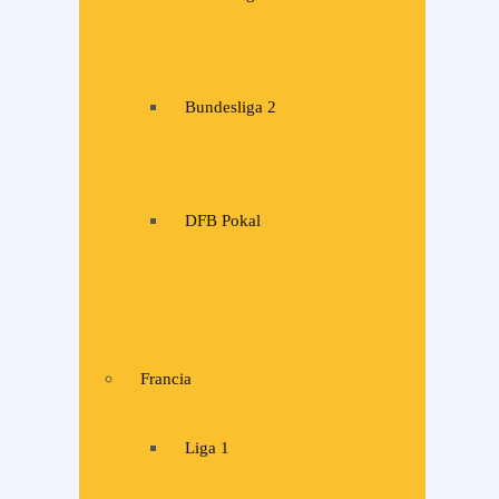
Bundesliga 2
DFB Pokal
Francia
Liga 1