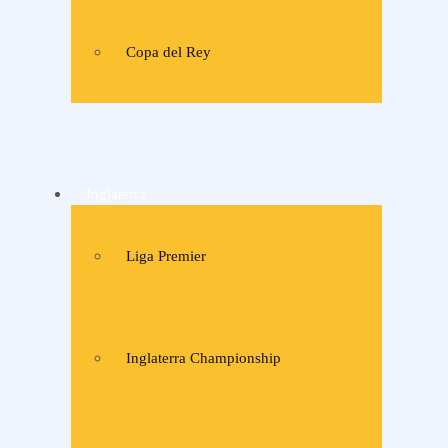
Copa del Rey
Inglaterra
Liga Premier
Inglaterra Championship