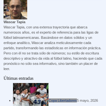
Wascar Tapia
Wascar Tapia, con una extensa trayectoria que abarca
numerosos años, es el experto de referencia para las ligas de
fútbol latinoamericanas. Basándose en datos sólidos y un
enfoque analítico, Wascar analiza meticulosamente cada
partido, transformando las estadísticas en información práctica.
Pero con él no se trata sólo de números; su estilo de escritura
descriptivo y atractivo da vida al fútbol latino, haciendo que cada
pronóstico no sólo sea informativo, sino también un placer de
leer.
Últimas entradas
Copa Libertadores
5 mayo, 2026