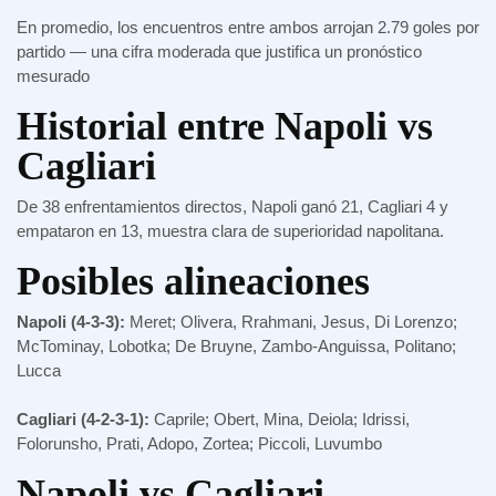
En promedio, los encuentros entre ambos arrojan 2.79 goles por
partido — una cifra moderada que justifica un pronóstico
mesurado
Historial entre Napoli vs
Cagliari
De 38 enfrentamientos directos, Napoli ganó 21, Cagliari 4 y
empataron en 13, muestra clara de superioridad napolitana.
Posibles alineaciones
Napoli (4-3-3):
Meret; Olivera, Rrahmani, Jesus, Di Lorenzo;
McTominay, Lobotka; De Bruyne, Zambo-Anguissa, Politano;
Lucca
Cagliari (4-2-3-1):
Caprile; Obert, Mina, Deiola; Idrissi,
Folorunsho, Prati, Adopo, Zortea; Piccoli, Luvumbo
Napoli vs Cagliari