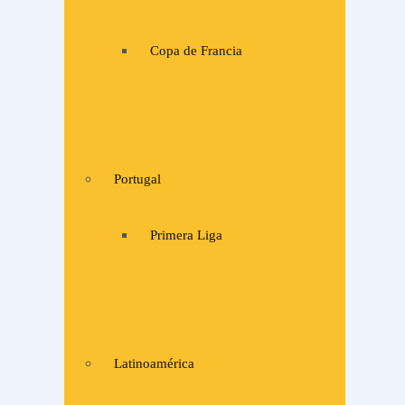
Copa de Francia
Portugal
Primera Liga
Latinoamérica