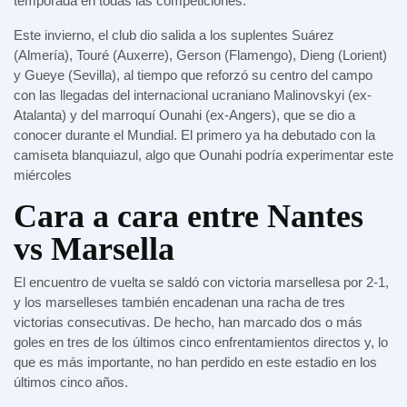
temporada en todas las competiciones.
Este invierno, el club dio salida a los suplentes Suárez
(Almería), Touré (Auxerre), Gerson (Flamengo), Dieng (Lorient)
y Gueye (Sevilla), al tiempo que reforzó su centro del campo
con las llegadas del internacional ucraniano Malinovskyi (ex-
Atalanta) y del marroquí Ounahi (ex-Angers), que se dio a
conocer durante el Mundial. El primero ya ha debutado con la
camiseta blanquiazul, algo que Ounahi podría experimentar este
miércoles
Cara a cara entre Nantes
vs Marsella
El encuentro de vuelta se saldó con victoria marsellesa por 2-1,
y los marselleses también encadenan una racha de tres
victorias consecutivas. De hecho, han marcado dos o más
goles en tres de los últimos cinco enfrentamientos directos y, lo
que es más importante, no han perdido en este estadio en los
últimos cinco años.