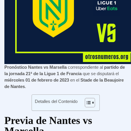
Pronóstico Nantes vs Marsella
correspondiente al
partido de
la jornada 21ª de la Ligue 1 de Francia
que se disputará el
miércoles 01 de febrero de 2023
en el
Stade de la Beaujoire
de Nantes
.
Detalles del Contenido
Previa de Nantes vs