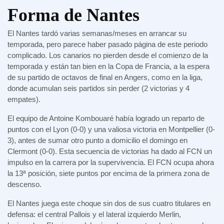
Forma de Nantes
El Nantes tardó varias semanas/meses en arrancar su
temporada, pero parece haber pasado página de este periodo
complicado. Los canarios no pierden desde el comienzo de la
temporada y están tan bien en la Copa de Francia, a la espera
de su partido de octavos de final en Angers, como en la liga,
donde acumulan seis partidos sin perder (2 victorias y 4
empates).
El equipo de Antoine Kombouaré había logrado un reparto de
puntos con el Lyon (0-0) y una valiosa victoria en Montpellier (0-
3), antes de sumar otro punto a domicilio el domingo en
Clermont (0-0). Esta secuencia de victorias ha dado al FCN un
impulso en la carrera por la supervivencia. El FCN ocupa ahora
la 13ª posición, siete puntos por encima de la primera zona de
descenso.
El Nantes juega este choque sin dos de sus cuatro titulares en
defensa: el central Pallois y el lateral izquierdo Merlin,