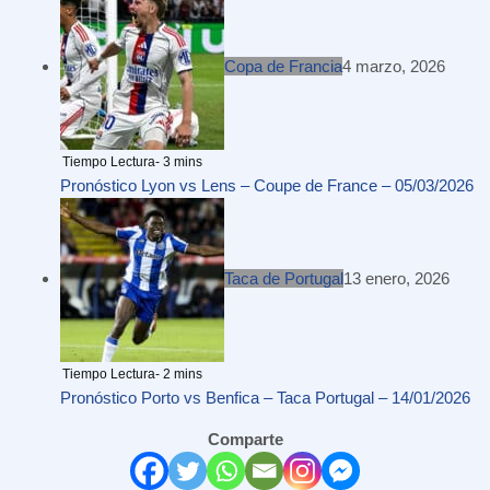
Copa de Francia
4 marzo, 2026
Pronóstico Lyon vs Lens – Coupe de France – 05/03/2026
Taca de Portugal
13 enero, 2026
Pronóstico Porto vs Benfica – Taca Portugal – 14/01/2026
Comparte