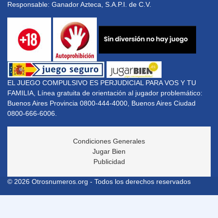
Responsable: Ganador Azteca, S.A.P.I. de C.V.
EL JUEGO COMPULSIVO ES PERJUDICIAL PARA VOS Y TU
FAMILIA, Línea gratuita de orientación al jugador problemático:
Buenos Aires Provincia 0800-444-4000, Buenos Aires Ciudad
0800-666-6006.
Condiciones Generales
Jugar Bien
Publicidad
© 2026 Otrosnumeros.org - Todos los derechos reservados