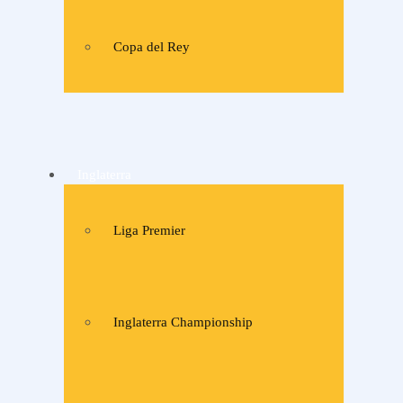
Copa del Rey
Inglaterra
Liga Premier
Inglaterra Championship