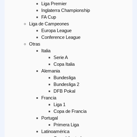
Liga Premier
Inglaterra Championship
FA Cup
Liga de Campeones
Europa League
Conference League
Otras
Italia
Serie A
Copa Italia
Alemania
Bundesliga
Bundesliga 2
DFB Pokal
Francia
Liga 1
Copa de Francia
Portugal
Primera Liga
Latinoamérica