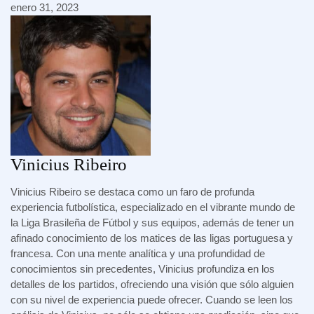
enero 31, 2023
Vinicius Ribeiro
Vinicius Ribeiro se destaca como un faro de profunda
experiencia futbolística, especializado en el vibrante mundo de
la Liga Brasileña de Fútbol y sus equipos, además de tener un
afinado conocimiento de los matices de las ligas portuguesa y
francesa. Con una mente analítica y una profundidad de
conocimientos sin precedentes, Vinicius profundiza en los
detalles de los partidos, ofreciendo una visión que sólo alguien
con su nivel de experiencia puede ofrecer. Cuando se leen los