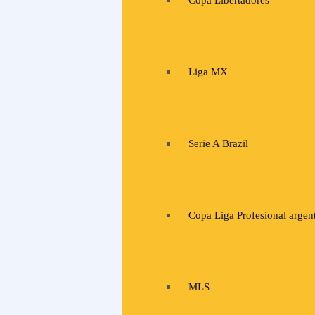
Copa Libertadores
Liga MX
Serie A Brazil
Copa Liga Profesional argen
MLS