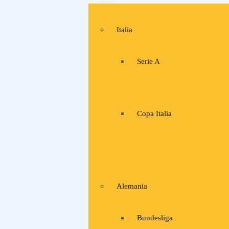
Italia
Serie A
Copa Italia
Alemania
Bundesliga