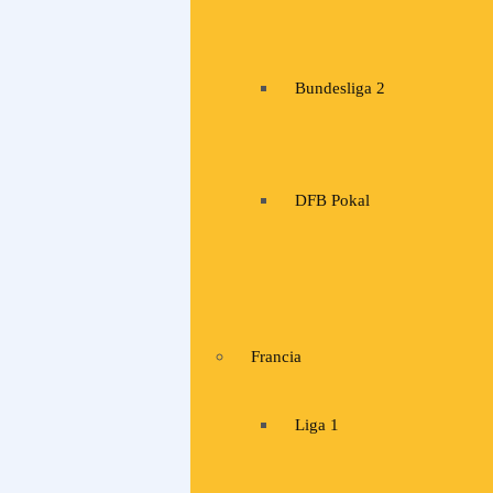
Bundesliga 2
DFB Pokal
Francia
Liga 1