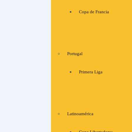
Copa de Francia
Portugal
Primera Liga
Latinoamérica