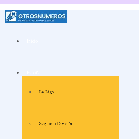
La mejor web de
Pronósticos de fútbol
Inicio
y consejos de apuestas
de expertos
España
La Liga
Segunda División