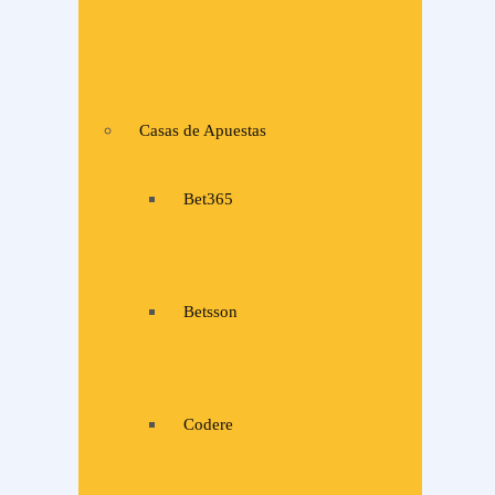
Casas de Apuestas
Bet365
Betsson
Codere