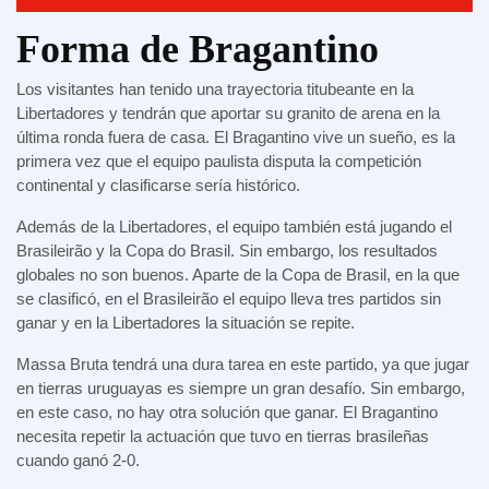
Forma de Bragantino
Los visitantes han tenido una trayectoria titubeante en la
Libertadores y tendrán que aportar su granito de arena en la
última ronda fuera de casa. El Bragantino vive un sueño, es la
primera vez que el equipo paulista disputa la competición
continental y clasificarse sería histórico.
Además de la Libertadores, el equipo también está jugando el
Brasileirão y la Copa do Brasil. Sin embargo, los resultados
globales no son buenos. Aparte de la Copa de Brasil, en la que
se clasificó, en el Brasileirão el equipo lleva tres partidos sin
ganar y en la Libertadores la situación se repite.
Massa Bruta tendrá una dura tarea en este partido, ya que jugar
en tierras uruguayas es siempre un gran desafío. Sin embargo,
en este caso, no hay otra solución que ganar. El Bragantino
necesita repetir la actuación que tuvo en tierras brasileñas
cuando ganó 2-0.