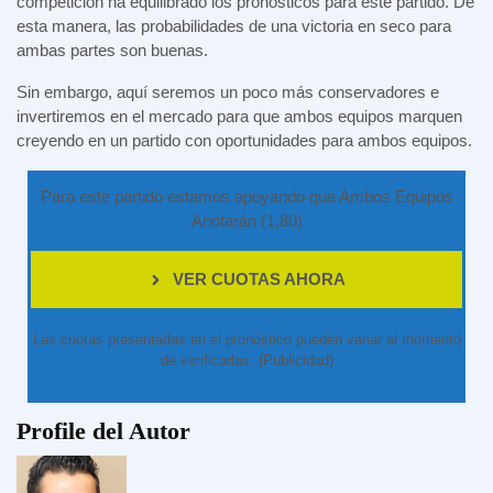
competición ha equilibrado los pronósticos para este partido. De
esta manera, las probabilidades de una victoria en seco para
ambas partes son buenas.
Sin embargo, aquí seremos un poco más conservadores e
invertiremos en el mercado para que ambos equipos marquen
creyendo en un partido con oportunidades para ambos equipos.
Para este partido estamos apoyando que Ambos Equipos
Anotarán (1,80)
VER CUOTAS AHORA
Las cuotas presentadas en el pronóstico pueden variar al momento
de verificarlas. (Publicidad)
Profile del Autor