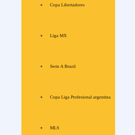
Copa Libertadores
Liga MX
Serie A Brazil
Copa Liga Profesional argentina
MLS