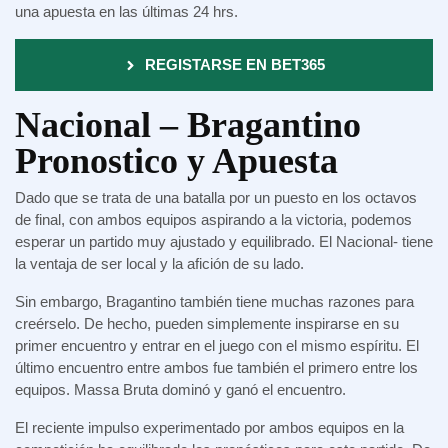
una apuesta en las últimas 24 hrs.
REGISTARSE EN BET365
Nacional – Bragantino
Pronostico y Apuesta
Dado que se trata de una batalla por un puesto en los octavos
de final, con ambos equipos aspirando a la victoria, podemos
esperar un partido muy ajustado y equilibrado. El Nacional- tiene
la ventaja de ser local y la afición de su lado.
Sin embargo, Bragantino también tiene muchas razones para
creérselo. De hecho, pueden simplemente inspirarse en su
primer encuentro y entrar en el juego con el mismo espíritu. El
último encuentro entre ambos fue también el primero entre los
equipos. Massa Bruta dominó y ganó el encuentro.
El reciente impulso experimentado por ambos equipos en la