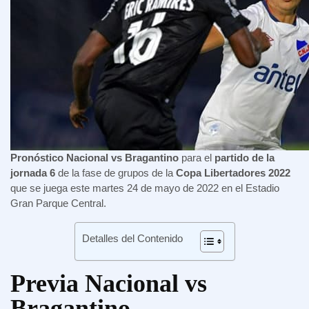
Pronóstico Nacional vs Bragantino
para el
partido de la
jornada 6
de la fase de grupos de la
Copa Libertadores 2022
que se juega este martes 24 de mayo de 2022 en el Estadio
Gran Parque Central.
Detalles del Contenido
Previa Nacional vs
Bragantino