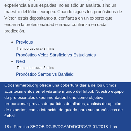
experiencia a sus espaldas, no es sólo un analista, sino un
maestro del fútbol europeo. Cuando sigues los pronósticos de
Víctor, estás depositando tu confianza en un experto que
encarna la profesionalidad e irradia confianza en cada
predicción.
Previous
Pronóstico Vélez Sársfield vs Estudiantes
Next
Pronóstico Santos vs Banfield
Otrosnumeros.org ofrece una cobertura diaria de los últimos
acontecimientos en el vibrante mundo del fútbol. Nuestro equipo
de profesionales experimentados tiene como objetivo
proporcionar previas de partidos detallados, análisis de opinión
de expertos, con la intención de guiarlo para sus pronósticos de
fútbol.
18+, Permiso SEGOB DGJS/DGAAD/DCRCA/P-01/2018. Los