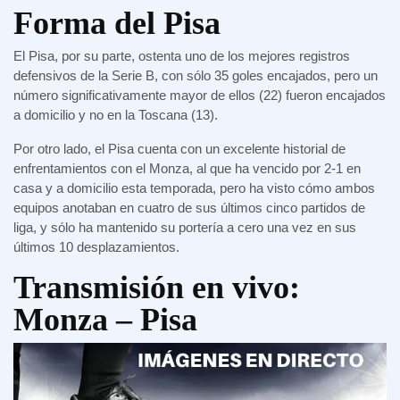
Forma del Pisa
El Pisa, por su parte, ostenta uno de los mejores registros
defensivos de la Serie B, con sólo 35 goles encajados, pero un
número significativamente mayor de ellos (22) fueron encajados
a domicilio y no en la Toscana (13).
Por otro lado, el Pisa cuenta con un excelente historial de
enfrentamientos con el Monza, al que ha vencido por 2-1 en
casa y a domicilio esta temporada, pero ha visto cómo ambos
equipos anotaban en cuatro de sus últimos cinco partidos de
liga, y sólo ha mantenido su portería a cero una vez en sus
últimos 10 desplazamientos.
Transmisión en vivo:
Monza – Pisa