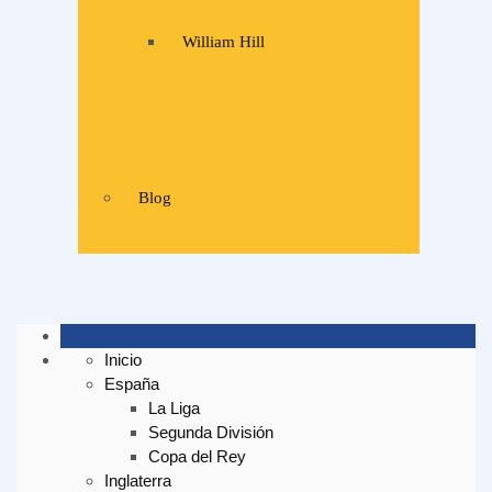
William Hill
Blog
Inicio
España
La Liga
Segunda División
Copa del Rey
Inglaterra