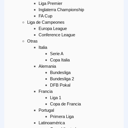
Liga Premier
Inglaterra Championship
FA Cup
Liga de Campeones
Europa League
Conference League
Otras
Italia
Serie A
Copa Italia
Alemania
Bundesliga
Bundesliga 2
DFB Pokal
Francia
Liga 1
Copa de Francia
Portugal
Primera Liga
Latinoamérica