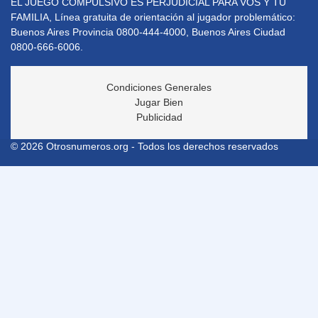
EL JUEGO COMPULSIVO ES PERJUDICIAL PARA VOS Y TU
FAMILIA, Línea gratuita de orientación al jugador problemático:
Buenos Aires Provincia 0800-444-4000, Buenos Aires Ciudad
0800-666-6006.
Condiciones Generales
Jugar Bien
Publicidad
© 2026 Otrosnumeros.org - Todos los derechos reservados