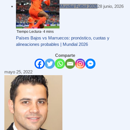
Mundial Futbol 2026
28 junio, 2026
Países Bajos vs Marruecos: pronóstico, cuotas y
alineaciones probables | Mundial 2026
Comparte
mayo 25, 2022