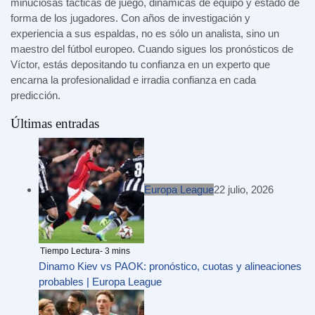
minuciosas tácticas de juego, dinámicas de equipo y estado de
forma de los jugadores. Con años de investigación y
experiencia a sus espaldas, no es sólo un analista, sino un
maestro del fútbol europeo. Cuando sigues los pronósticos de
Víctor, estás depositando tu confianza en un experto que
encarna la profesionalidad e irradia confianza en cada
predicción.
Últimas entradas
Europa League
22 julio, 2026
Dinamo Kiev vs PAOK: pronóstico, cuotas y alineaciones
probables | Europa League