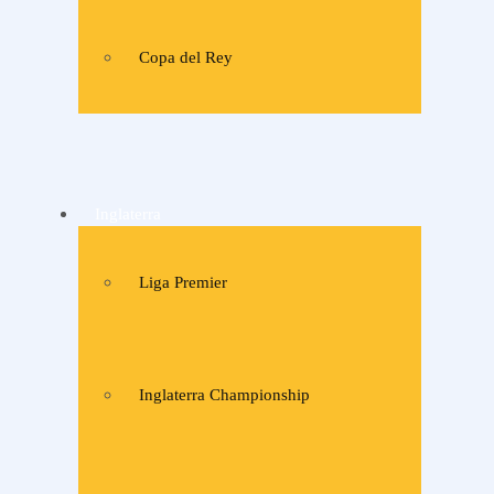
Copa del Rey
Inglaterra
Liga Premier
Inglaterra Championship