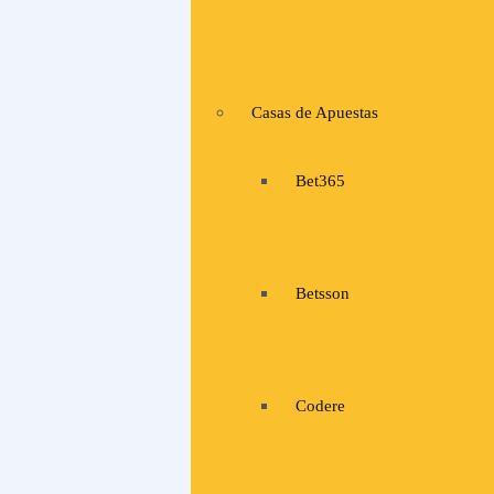
Casas de Apuestas
Bet365
Betsson
Codere