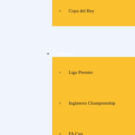
Copa del Rey
Inglaterra
Liga Premier
Inglaterra Championship
FA Cup