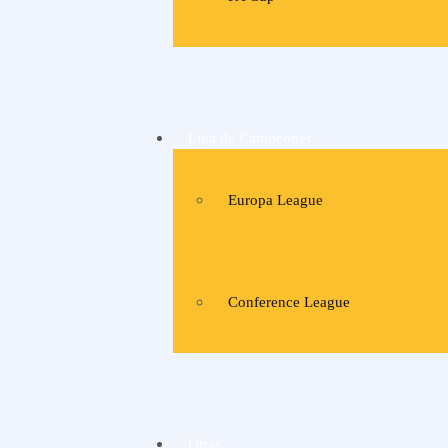
Liga de Campeones
Europa League
Conference League
Otras