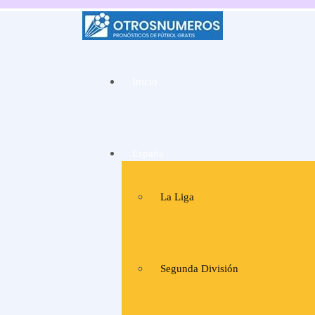
La mejor web de 
de expertos
Inicio
España
La Liga
Segunda División