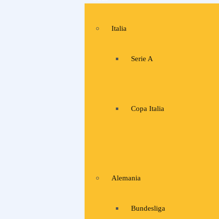
Italia
Serie A
Copa Italia
Alemania
Bundesliga