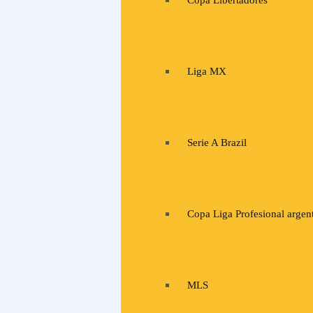
Copa Libertadores
Liga MX
Serie A Brazil
Copa Liga Profesional argen
MLS