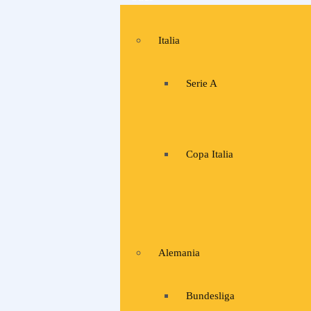
Italia
Serie A
Copa Italia
Alemania
Bundesliga