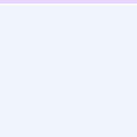
 consejos de apuestas