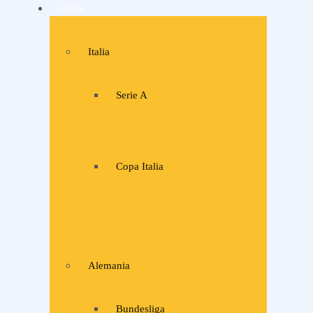
Otras
Italia
Serie A
Copa Italia
Alemania
Bundesliga