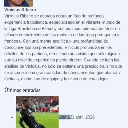
Vinicius Ribeiro
Vinicius Ribeiro se destaca como un faro de profunda
experiencia futbolística, especializado en el vibrante mundo de
la Liga Brasileña de Fútbol y sus equipos, además de tener un
afinado conocimiento de los matices de las ligas portuguesa y
francesa. Con una mente analítica y una profundidad de
conocimientos sin precedentes, Vinicius profundiza en los
detalles de los partidos, ofreciendo una visión que sólo alguien
con su nivel de experiencia puede ofrecer. Cuando se leen los
análisis de Vinicius, no sólo se obtiene una predicción, sino que
se accede a una gran cantidad de conocimientos que abarcan
tácticas, dinámicas de equipo y la historia de estas ligas.
Últimas entradas
Liga 1
21 abril, 2026