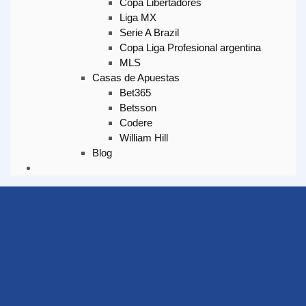
Copa Libertadores
Liga MX
Serie A Brazil
Copa Liga Profesional argentina
MLS
Casas de Apuestas
Bet365
Betsson
Codere
William Hill
Blog