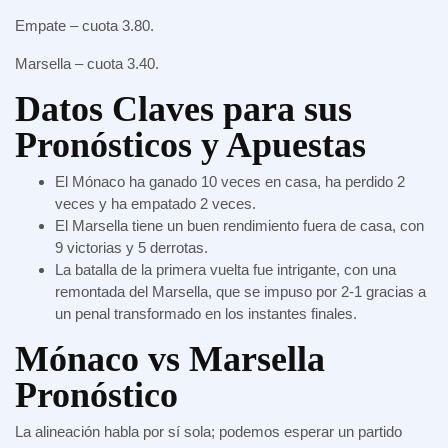
Empate – cuota 3.80.
Marsella – cuota 3.40.
Datos Claves para sus
Pronósticos y Apuestas
El Mónaco ha ganado 10 veces en casa, ha perdido 2
veces y ha empatado 2 veces.
El Marsella tiene un buen rendimiento fuera de casa, con
9 victorias y 5 derrotas.
La batalla de la primera vuelta fue intrigante, con una
remontada del Marsella, que se impuso por 2-1 gracias a
un penal transformado en los instantes finales.
Mónaco vs Marsella
Pronóstico
La alineación habla por sí sola; podemos esperar un partido