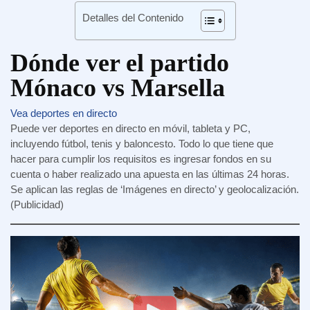
Detalles del Contenido
Dónde ver el partido
Mónaco vs Marsella
Vea deportes en directo
Puede ver deportes en directo en móvil, tableta y PC,
incluyendo fútbol, tenis y baloncesto. Todo lo que tiene que
hacer para cumplir los requisitos es ingresar fondos en su
cuenta o haber realizado una apuesta en las últimas 24 horas.
Se aplican las reglas de ‘Imágenes en directo’ y geolocalización.
(Publicidad)