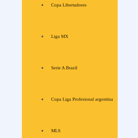
Copa Libertadores
Liga MX
Serie A Brazil
Copa Liga Profesional argentina
MLS