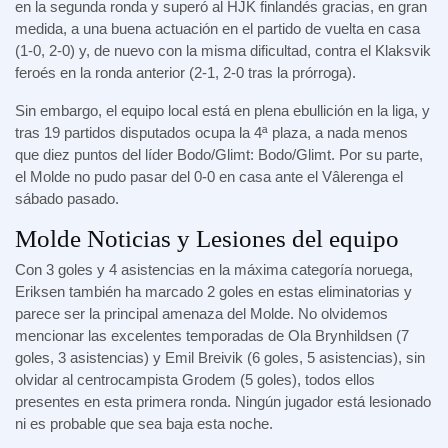
en la segunda ronda y superó al HJK finlandés gracias, en gran
medida, a una buena actuación en el partido de vuelta en casa
(1-0, 2-0) y, de nuevo con la misma dificultad, contra el Klaksvik
feroés en la ronda anterior (2-1, 2-0 tras la prórroga).
Sin embargo, el equipo local está en plena ebullición en la liga, y
tras 19 partidos disputados ocupa la 4ª plaza, a nada menos
que diez puntos del líder Bodo/Glimt: Bodo/Glimt. Por su parte,
el Molde no pudo pasar del 0-0 en casa ante el Vâlerenga el
sábado pasado.
Molde Noticias y Lesiones del equipo
Con 3 goles y 4 asistencias en la máxima categoría noruega,
Eriksen también ha marcado 2 goles en estas eliminatorias y
parece ser la principal amenaza del Molde. No olvidemos
mencionar las excelentes temporadas de Ola Brynhildsen (7
goles, 3 asistencias) y Emil Breivik (6 goles, 5 asistencias), sin
olvidar al centrocampista Grodem (5 goles), todos ellos
presentes en esta primera ronda. Ningún jugador está lesionado
ni es probable que sea baja esta noche.