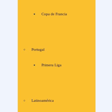
Copa de Francia
Portugal
Primera Liga
Latinoamérica