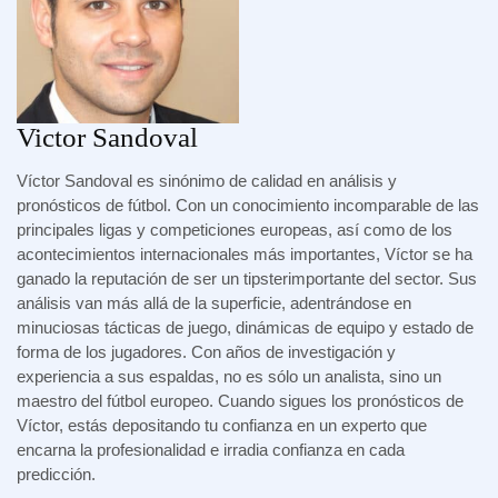
Victor Sandoval
Víctor Sandoval es sinónimo de calidad en análisis y
pronósticos de fútbol. Con un conocimiento incomparable de las
principales ligas y competiciones europeas, así como de los
acontecimientos internacionales más importantes, Víctor se ha
ganado la reputación de ser un tipsterimportante del sector. Sus
análisis van más allá de la superficie, adentrándose en
minuciosas tácticas de juego, dinámicas de equipo y estado de
forma de los jugadores. Con años de investigación y
experiencia a sus espaldas, no es sólo un analista, sino un
maestro del fútbol europeo. Cuando sigues los pronósticos de
Víctor, estás depositando tu confianza en un experto que
encarna la profesionalidad e irradia confianza en cada
predicción.