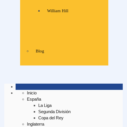
William Hill
Blog
Inicio
España
La Liga
Segunda División
Copa del Rey
Inglaterra