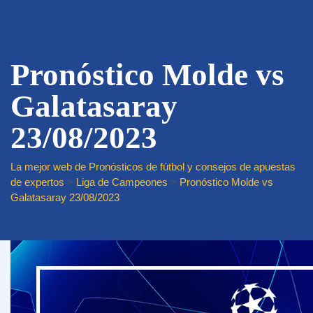
Pronóstico Molde vs
Galatasaray
23/08/2023
La mejor web de Pronósticos de fútbol y consejos de apuestas
de expertos
>
Liga de Campeones
>
Pronóstico Molde vs
Galatasaray 23/08/2023