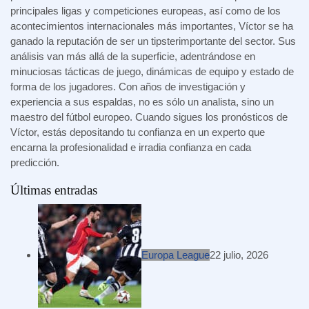
principales ligas y competiciones europeas, así como de los
acontecimientos internacionales más importantes, Víctor se ha
ganado la reputación de ser un tipsterimportante del sector. Sus
análisis van más allá de la superficie, adentrándose en
minuciosas tácticas de juego, dinámicas de equipo y estado de
forma de los jugadores. Con años de investigación y
experiencia a sus espaldas, no es sólo un analista, sino un
maestro del fútbol europeo. Cuando sigues los pronósticos de
Víctor, estás depositando tu confianza en un experto que
encarna la profesionalidad e irradia confianza en cada
predicción.
Últimas entradas
Europa League
22 julio, 2026