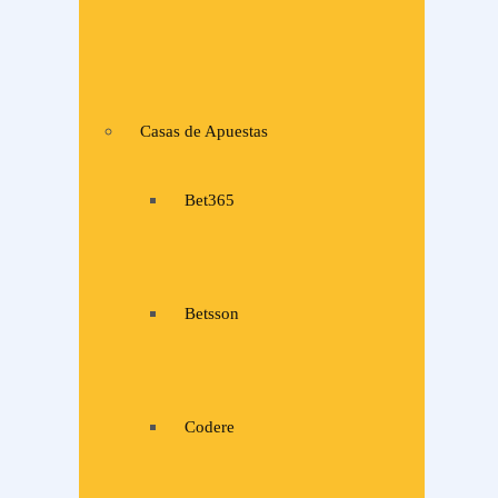
Casas de Apuestas
Bet365
Betsson
Codere