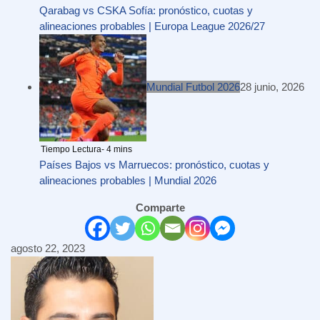
Qarabag vs CSKA Sofía: pronóstico, cuotas y
alineaciones probables | Europa League 2026/27
Mundial Futbol 2026
28 junio, 2026
Países Bajos vs Marruecos: pronóstico, cuotas y
alineaciones probables | Mundial 2026
Comparte
agosto 22, 2023