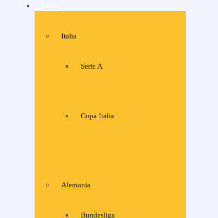
Otras
Italia
Serie A
Copa Italia
Alemania
Bundesliga