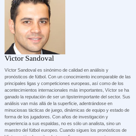
Victor Sandoval
Víctor Sandoval es sinónimo de calidad en análisis y
pronósticos de fútbol. Con un conocimiento incomparable de las
principales ligas y competiciones europeas, así como de los
acontecimientos internacionales más importantes, Víctor se ha
ganado la reputación de ser un tipsterimportante del sector. Sus
análisis van más allá de la superficie, adentrándose en
minuciosas tácticas de juego, dinámicas de equipo y estado de
forma de los jugadores. Con años de investigación y
experiencia a sus espaldas, no es sólo un analista, sino un
maestro del fútbol europeo. Cuando sigues los pronósticos de