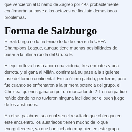
que vencieron al Dinamo de Zagreb por 4-0, probablemente
confirmarán su pase a los octavos de final sin demasiados
problemas.
Forma de Salzburgo
El Salzburgo no lo ha tenido todo de cara en la UEFA
Champions League, aunque tiene muchas posibilidades de
pasar a la última ronda del Grupo E.
El equipo lleva hasta ahora una victoria, tres empates y una
derrota, y si gana al Milán, confirmará su pase a la siguiente
fase del torneo continental. En su último partido, perdieron, pero
fue cuando se enfrentaron a la primera potencia del grupo, el
Chelsea, quienes ganaron por un marcador de 2-1 en un partido
reñido donde no no tuvieron ninguna facilidad por el buen juego
de los austriacos.
En otras palabras, sea cual sea el resultado que obtengan en
este encuentro, los austriacos tienen mucho de lo que
enorgullecerse, ya que han luchado muy bien en este grupo