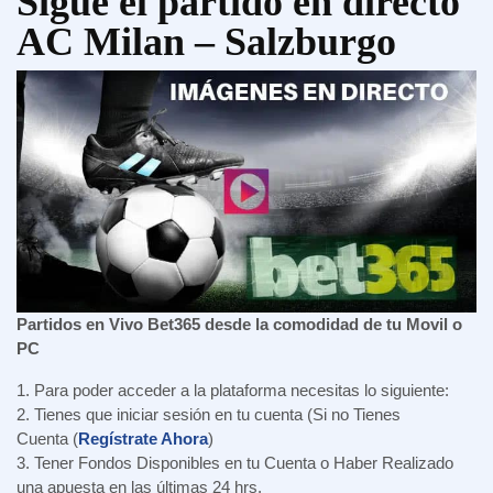
Sigue el partido en directo
AC Milan – Salzburgo
Partidos en Vivo Bet365 desde la comodidad de tu Movil o
PC
1. Para poder acceder a la plataforma necesitas lo siguiente:
2. Tienes que iniciar sesión en tu cuenta (Si no Tienes
Cuenta (
Regístrate Ahora
)
3. Tener Fondos Disponibles en tu Cuenta o Haber Realizado
una apuesta en las últimas 24 hrs.