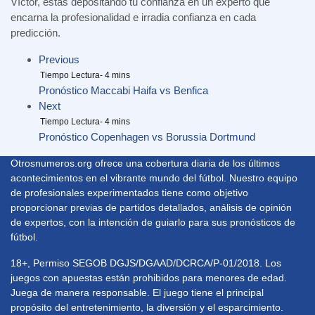
Víctor, estás depositando tu confianza en un experto que
encarna la profesionalidad e irradia confianza en cada
predicción.
Previous
Pronóstico Maccabi Haifa vs Benfica
Next
Pronóstico Copenhagen vs Borussia Dortmund
Otrosnumeros.org ofrece una cobertura diaria de los últimos
acontecimientos en el vibrante mundo del fútbol. Nuestro equipo
de profesionales experimentados tiene como objetivo
proporcionar previas de partidos detallados, análisis de opinión
de expertos, con la intención de guiarlo para sus pronósticos de
fútbol.
18+, Permiso SEGOB DGJS/DGAAD/DCRCA/P-01/2018. Los
juegos con apuestas están prohibidos para menores de edad.
Juega de manera responsable. El juego tiene el principal
propósito del entretenimiento, la diversión y el esparcimiento.