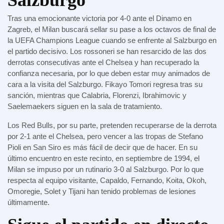
Salzburgo
Tras una emocionante victoria por 4-0 ante el Dinamo en
Zagreb, el Milan buscará sellar su pase a los octavos de final de
la UEFA Champions League cuando se enfrente al Salzburgo en
el partido decisivo. Los rossoneri se han resarcido de las dos
derrotas consecutivas ante el Chelsea y han recuperado la
confianza necesaria, por lo que deben estar muy animados de
cara a la visita del Salzburgo. Fikayo Tomori regresa tras su
sanción, mientras que Calabria, Florenzi, Ibrahimovic y
Saelemaekers siguen en la sala de tratamiento.
Los Red Bulls, por su parte, pretenden recuperarse de la derrota
por 2-1 ante el Chelsea, pero vencer a las tropas de Stefano
Pioli en San Siro es más fácil de decir que de hacer. En su
último encuentro en este recinto, en septiembre de 1994, el
Milan se impuso por un rutinario 3-0 al Salzburgo. Por lo que
respecta al equipo visitante, Capaldo, Fernando, Koita, Okoh,
Omoregie, Solet y Tijani han tenido problemas de lesiones
últimamente.