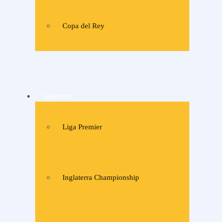
Copa del Rey
Inglaterra
Liga Premier
Inglaterra Championship