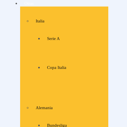
Otras
Italia
Serie A
Copa Italia
Alemania
Bundesliga