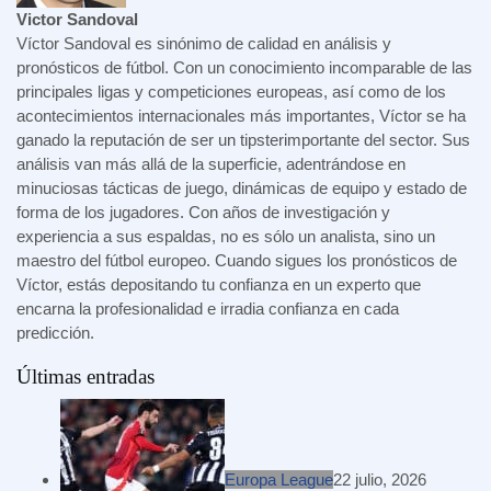
Victor Sandoval
Víctor Sandoval es sinónimo de calidad en análisis y
pronósticos de fútbol. Con un conocimiento incomparable de las
principales ligas y competiciones europeas, así como de los
acontecimientos internacionales más importantes, Víctor se ha
ganado la reputación de ser un tipsterimportante del sector. Sus
análisis van más allá de la superficie, adentrándose en
minuciosas tácticas de juego, dinámicas de equipo y estado de
forma de los jugadores. Con años de investigación y
experiencia a sus espaldas, no es sólo un analista, sino un
maestro del fútbol europeo. Cuando sigues los pronósticos de
Víctor, estás depositando tu confianza en un experto que
encarna la profesionalidad e irradia confianza en cada
predicción.
Últimas entradas
Europa League
22 julio, 2026