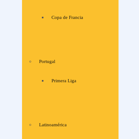
Copa de Francia
Portugal
Primera Liga
Latinoamérica