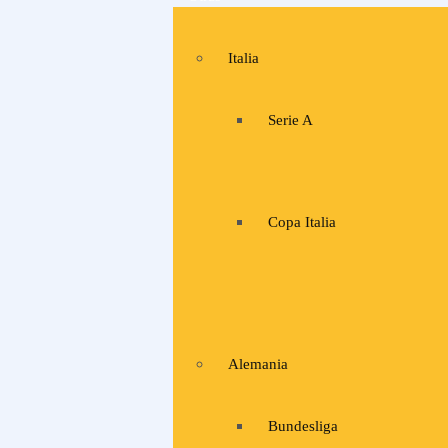
Italia
Serie A
Copa Italia
Alemania
Bundesliga