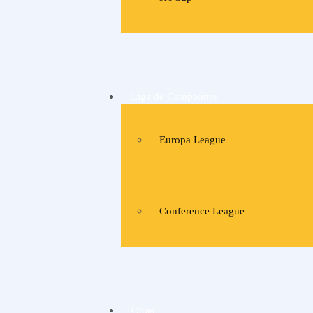
Liga de Campeones
Europa League
Conference League
Otras