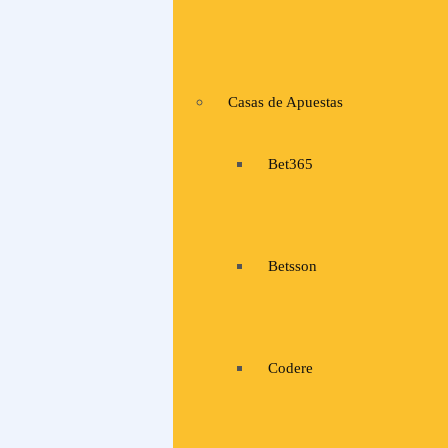
Casas de Apuestas
Bet365
Betsson
Codere