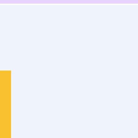
Pronósticos de fútbol y