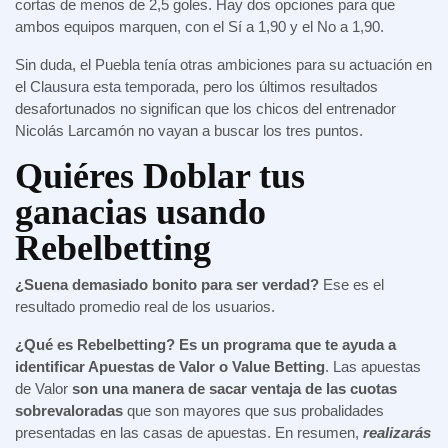
cortas de menos de 2,5 goles. Hay dos opciones para que
ambos equipos marquen, con el Sí a 1,90 y el No a 1,90.
Sin duda, el Puebla tenía otras ambiciones para su actuación en
el Clausura esta temporada, pero los últimos resultados
desafortunados no significan que los chicos del entrenador
Nicolás Larcamón no vayan a buscar los tres puntos.
Quiéres Doblar tus
ganacias usando
Rebelbetting
¿Suena demasiado bonito para ser verdad?
Ese es el
resultado promedio real de los usuarios.
¿Qué es Rebelbetting?
Es un programa que te ayuda a
identificar Apuestas de Valor o Value Betting
. Las apuestas
de Valor
son una manera de sacar ventaja de las cuotas
sobrevaloradas
que son mayores que sus probalidades
presentadas en las casas de apuestas. En resumen,
realizarás