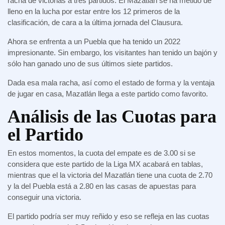
racha de victorias a tres partidos. El Mazatlán se ha metido de
lleno en la lucha por estar entre los 12 primeros de la
clasificación, de cara a la última jornada del Clausura.
Ahora se enfrenta a un Puebla que ha tenido un 2022
impresionante. Sin embargo, los visitantes han tenido un bajón y
sólo han ganado uno de sus últimos siete partidos.
Dada esa mala racha, así como el estado de forma y la ventaja
de jugar en casa, Mazatlán llega a este partido como favorito.
Análisis de las Cuotas para
el Partido
En estos momentos, la cuota del empate es de 3.00 si se
considera que este partido de la Liga MX acabará en tablas,
mientras que el la victoria del Mazatlán tiene una cuota de 2.70
y la del Puebla está a 2.80 en las casas de apuestas para
conseguir una victoria.
El partido podría ser muy reñido y eso se refleja en las cuotas