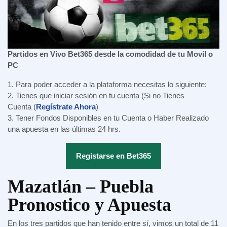
Partidos en Vivo Bet365 desde la comodidad de tu Movil o
PC
1. Para poder acceder a la plataforma necesitas lo siguiente:
2. Tienes que iniciar sesión en tu cuenta (Si no Tienes
Cuenta (
Regístrate Ahora
)
3. Tener Fondos Disponibles en tu Cuenta o Haber Realizado
una apuesta en las últimas 24 hrs.
Registarse en Bet365
Mazatlán – Puebla
Pronostico y Apuesta
En los tres partidos que han tenido entre sí, vimos un total de 11