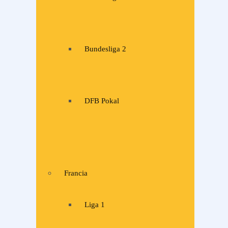
Bundesliga 2
DFB Pokal
Francia
Liga 1