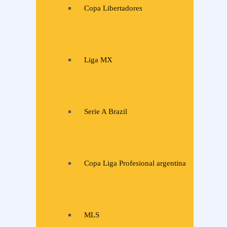
Copa Libertadores
Liga MX
Serie A Brazil
Copa Liga Profesional argentina
MLS