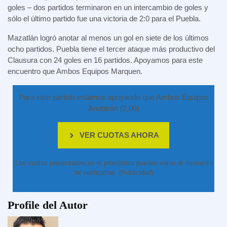
goles – dos partidos terminaron en un intercambio de goles y
sólo el último partido fue una victoria de 2:0 para el Puebla.
Mazatlán logró anotar al menos un gol en siete de los últimos
ocho partidos. Puebla tiene el tercer ataque más productivo del
Clausura con 24 goles en 16 partidos. Apoyamos para este
encuentro que Ambos Equipos Marquen.
Para este partido estamos apoyando que Ambos Equipos
Anotarán (2,00)
VER CUOTAS AHORA
Las cuotas presentadas en el pronóstico pueden variar al momento
de verificarlas. (Publicidad)
Profile del Autor