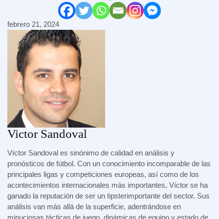
febrero 21, 2024
Victor Sandoval
Víctor Sandoval es sinónimo de calidad en análisis y
pronósticos de fútbol. Con un conocimiento incomparable de las
principales ligas y competiciones europeas, así como de los
acontecimientos internacionales más importantes, Víctor se ha
ganado la reputación de ser un tipsterimportante del sector. Sus
análisis van más allá de la superficie, adentrándose en
minuciosas tácticas de juego, dinámicas de equipo y estado de