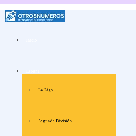
La mejor web de
Pronósticos de fútbol
Inicio
y consejos de apuestas
de expertos
España
La Liga
Segunda División