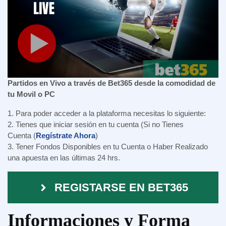
Partidos en Vivo a través de Bet365 desde la comodidad de
tu Movil o PC
1. Para poder acceder a la plataforma necesitas lo siguiente:
2. Tienes que iniciar sesión en tu cuenta (Si no Tienes
Cuenta (
Regístrate Ahora
)
3. Tener Fondos Disponibles en tu Cuenta o Haber Realizado
una apuesta en las últimas 24 hrs.
REGISTARSE EN BET365
Informaciones y Forma