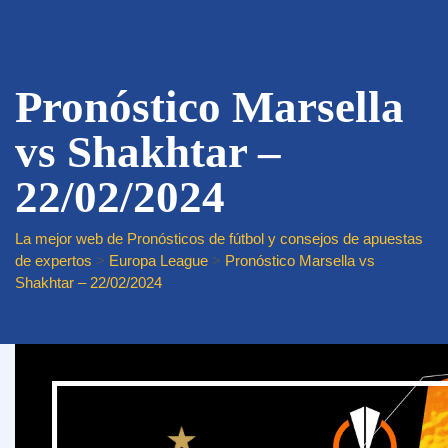
Pronóstico Marsella
vs Shakhtar –
22/02/2024
La mejor web de Pronósticos de fútbol y consejos de apuestas
de expertos
>
Europa League
>
Pronóstico Marsella vs
Shakhtar – 22/02/2024