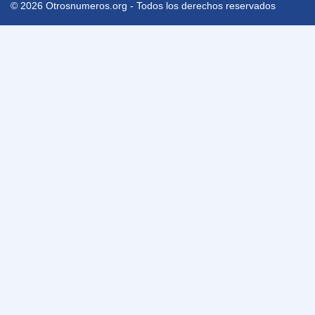
© 2026 Otrosnumeros.org - Todos los derechos reservados