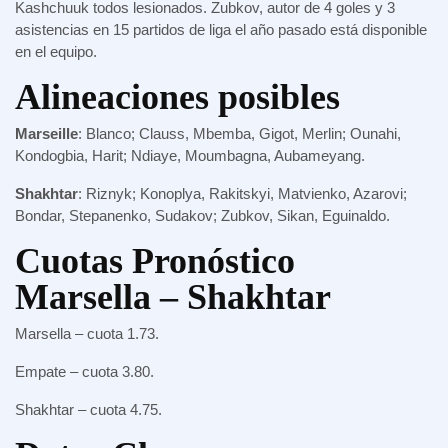
Kashchuuk todos lesionados. Zubkov, autor de 4 goles y 3
asistencias en 15 partidos de liga el año pasado está disponible
en el equipo.
Alineaciones posibles
Marseille
: Blanco; Clauss, Mbemba, Gigot, Merlin; Ounahi,
Kondogbia, Harit; Ndiaye, Moumbagna, Aubameyang.
Shakhtar
: Riznyk; Konoplya, Rakitskyi, Matvienko, Azarovi;
Bondar, Stepanenko, Sudakov; Zubkov, Sikan, Eguinaldo.
Cuotas Pronóstico
Marsella – Shakhtar
Marsella – cuota 1.73.
Empate – cuota 3.80.
Shakhtar – cuota 4.75.