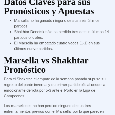
Datos Claves para sus
Pronósticos y Apuestas
Marsella no ha ganado ninguno de sus seis últimos
partidos.
Shakhtar Donetsk sólo ha perdido tres de sus últimos 14
partidos oficiales.
El Marsella ha empatado cuatro veces (1-1) en sus
últimos nueve partidos.
Marsella vs Shakhtar
Pronóstico
Para el Shakhtar, el empate de la semana pasada supuso su
regreso del parón invernal y su primer partido oficial desde la
emocionante derrota por 5-3 ante el Porto en la Liga de
Campeones.
Los marselleses no han perdido ninguno de sus tres
enfrentamientos previos con el Marsella, por lo que parecen