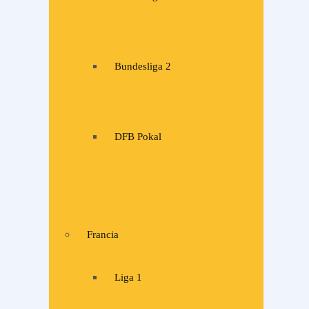
Bundesliga 2
DFB Pokal
Francia
Liga 1