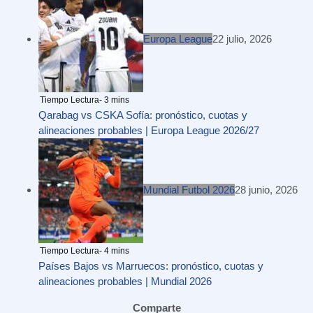
Europa League
22 julio, 2026
Qarabag vs CSKA Sofía: pronóstico, cuotas y
alineaciones probables | Europa League 2026/27
Mundial Futbol 2026
28 junio, 2026
Países Bajos vs Marruecos: pronóstico, cuotas y
alineaciones probables | Mundial 2026
Comparte