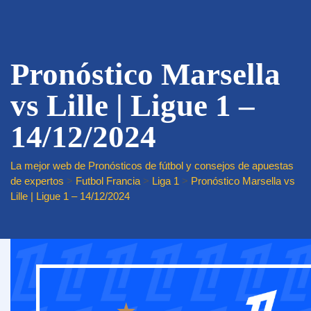
Pronóstico Marsella
vs Lille | Ligue 1 –
14/12/2024
La mejor web de Pronósticos de fútbol y consejos de apuestas
de expertos
>
Futbol Francia
>
Liga 1
>
Pronóstico Marsella vs
Lille | Ligue 1 – 14/12/2024