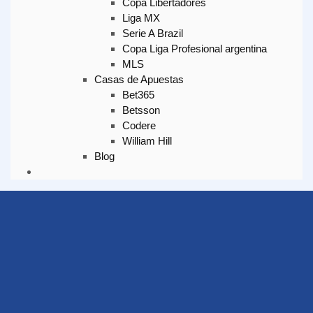
Copa Libertadores
Liga MX
Serie A Brazil
Copa Liga Profesional argentina
MLS
Casas de Apuestas
Bet365
Betsson
Codere
William Hill
Blog