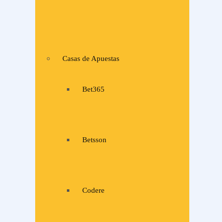
Casas de Apuestas
Bet365
Betsson
Codere