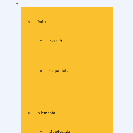
Otras
Italia
Serie A
Copa Italia
Alemania
Bundesliga