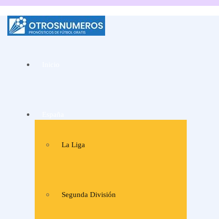
La mejor web de
Pronósticos de fútbol
Inicio
y consejos de apuestas
de expertos
España
La Liga
Segunda División