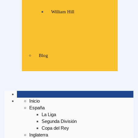
William Hill
Blog
Inicio
España
La Liga
Segunda División
Copa del Rey
Inglaterra