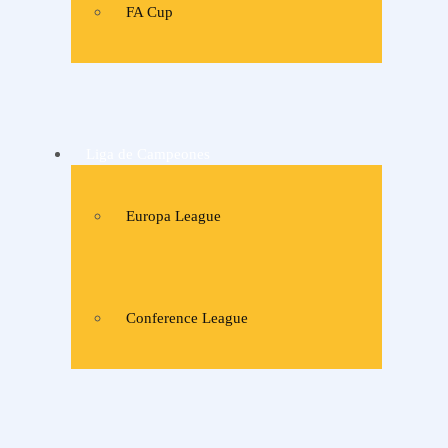
FA Cup
Liga de Campeones
Europa League
Conference League