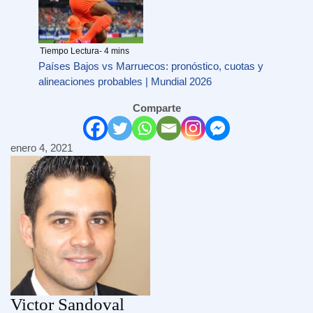
Países Bajos vs Marruecos: pronóstico, cuotas y
alineaciones probables | Mundial 2026
Comparte
enero 4, 2021
Victor Sandoval