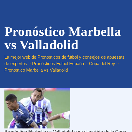
Pronóstico Marbella
vs Valladolid
La mejor web de Pronósticos de fútbol y consejos de apuestas
de expertos
>
Pronósticos Fútbol España
>
Copa del Rey
>
Pronóstico Marbella vs Valladolid
Pronóstico Marbella vs Valladolid
para el
partido de la Copa