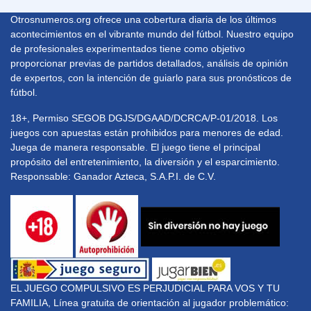
Otrosnumeros.org ofrece una cobertura diaria de los últimos
acontecimientos en el vibrante mundo del fútbol. Nuestro equipo
de profesionales experimentados tiene como objetivo
proporcionar previas de partidos detallados, análisis de opinión
de expertos, con la intención de guiarlo para sus pronósticos de
fútbol.
18+, Permiso SEGOB DGJS/DGAAD/DCRCA/P-01/2018. Los
juegos con apuestas están prohibidos para menores de edad.
Juega de manera responsable. El juego tiene el principal
propósito del entretenimiento, la diversión y el esparcimiento.
Responsable: Ganador Azteca, S.A.P.I. de C.V.
EL JUEGO COMPULSIVO ES PERJUDICIAL PARA VOS Y TU
FAMILIA, Línea gratuita de orientación al jugador problemático: