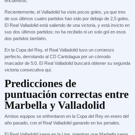
encuentros.
Recientemente, el Valladolid ha visto pocos goles, ya que tres
de sus últimos cuatro partidos han sido por debajo de 2,5 goles.
El Real Valladolid está saliendo de una victoria, y está invicto en
sus dos últimos partidos; no ha recibido ni un solo gol en esos
dos partidos también.
En la Copa del Rey, el Real Valladolid tuvo un comienzo
perfecto, derrotando al CD Cantolagua por un cómodo
marcador de 5:0. El Real Valladolid buscará obtener su segunda
victoria consecutiva quí.
Predicciones de
puntuación correctas entre
Marbella y Valladolid
Ambos equipos se enfrentaron en la Copa del Rey en enero del
año pasado, con el Real Valladolid ganando en los penales.
El Real Valladolid juega en la Liga, mientras que Marbella juega