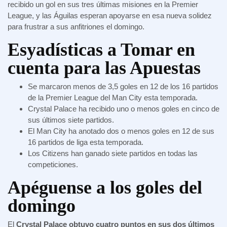
recibido un gol en sus tres últimas misiones en la Premier
League, y las Águilas esperan apoyarse en esa nueva solidez
para frustrar a sus anfitriones el domingo.
Esyadísticas a Tomar en
cuenta para las Apuestas
Se marcaron menos de 3,5 goles en 12 de los 16 partidos
de la Premier League del Man City esta temporada.
Crystal Palace ha recibido uno o menos goles en cinco de
sus últimos siete partidos.
El Man City ha anotado dos o menos goles en 12 de sus
16 partidos de liga esta temporada.
Los Citizens han ganado siete partidos en todas las
competiciones.
Apéguense a los goles del
domingo
El
Crystal Palace obtuvo cuatro puntos en sus dos últimos