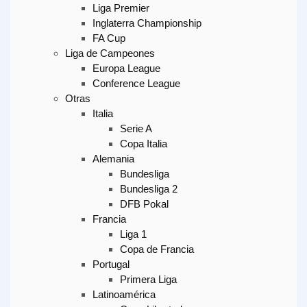
Liga Premier
Inglaterra Championship
FA Cup
Liga de Campeones
Europa League
Conference League
Otras
Italia
Serie A
Copa Italia
Alemania
Bundesliga
Bundesliga 2
DFB Pokal
Francia
Liga 1
Copa de Francia
Portugal
Primera Liga
Latinoamérica