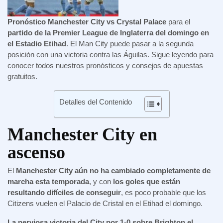
Pronóstico Manchester City vs Crystal Palace
para el
partido de la Premier League de Inglaterra del domingo en
el Estadio Etihad
. El Man City puede pasar a la segunda
posición con una victoria contra las Águilas. Sigue leyendo para
conocer todos nuestros pronósticos y consejos de apuestas
gratuitos.
Detalles del Contenido
Manchester City en
ascenso
El
Manchester City aún no ha cambiado completamente de
marcha esta temporada
, y con
los goles que están
resultando difíciles de conseguir
, es poco probable que los
Citizens vuelen el Palacio de Cristal en el Etihad el domingo.
La nerviosa victoria del City por 1-0 sobre Brighton el