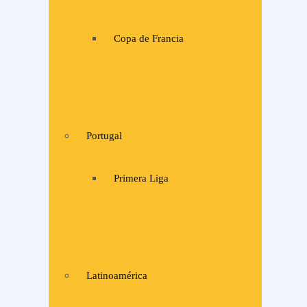
Copa de Francia
Portugal
Primera Liga
Latinoamérica