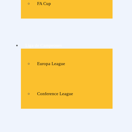
FA Cup
Liga de Campeones
Europa League
Conference League