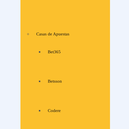
Casas de Apuestas
Bet365
Betsson
Codere