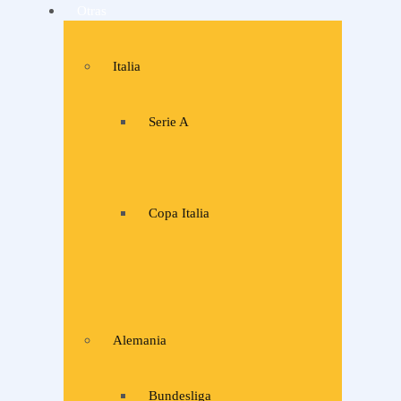
Otras
Italia
Serie A
Copa Italia
Alemania
Bundesliga