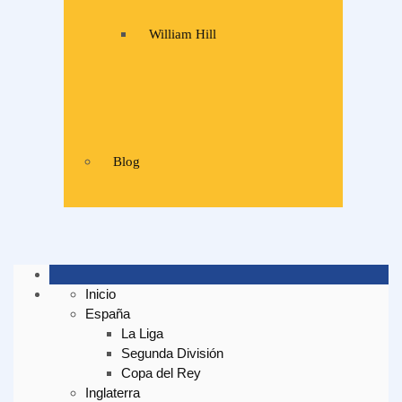
William Hill
Blog
Inicio
España
La Liga
Segunda División
Copa del Rey
Inglaterra