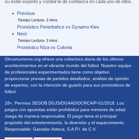
su estilo experto y cordial te dé confianza en cada uno de ellos.
Previous
Pronóstico Fenerbahce vs Dynamo Kiev
Next
Pronóstico Niza vs Colonia
Otrosnumeros.org ofrece una cobertura diaria de los últimos
acontecimientos en el vibrante mundo del fútbol. Nuestro equipo
de profesionales experimentados tiene como objetivo
proporcionar previas de partidos detallados, análisis de opinión
de expertos, con la intención de guiarlo para sus pronósticos de
fútbol.
18+, Permiso SEGOB DGJS/DGAAD/DCRCA/P-01/2018. Los
juegos con apuestas están prohibidos para menores de edad.
Juega de manera responsable. El juego tiene el principal
propósito del entretenimiento, la diversión y el esparcimiento.
Responsable: Ganador Azteca, S.A.P.I. de C.V.