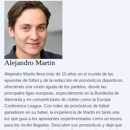
Alejandro Martin
Alejandro Martin lleva más de 10 años en el mundo de las
apuestas de fútbol y de la redacción de pronósticos deportivos,
ofreciendo una visión aguda de los partidos, desde las
principales ligas europeas, especialmente en la Bundeslia de
Alemania y en competiciones de clubes como la Europa
Conference League. Con miles de pronósticos de fútbol
ganadores en su haber, la experiencia de Martin es tanto una
luz que guía a los apostantes experimentados como un tesoro
para los recién llegados. Descubre sus pronósticos y deja que