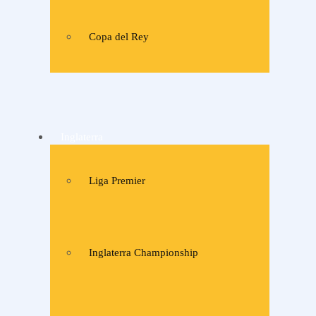
Copa del Rey
Inglaterra
Liga Premier
Inglaterra Championship