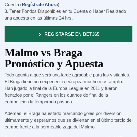
Cuenta (
Regístrate Ahora
)
3. Tener Fondos Disponibles en tu Cuenta o Haber Realizado
una apuesta en las últimas 24 hrs.
REGISTARSE EN BET365
Malmo vs Braga
Pronóstico y Apuesta
Todo apunta a que será una tarde agradable para los visitantes.
El Braga tiene una experiencia europea mucho más amplia.
Han jugado la final de la Europa League en 2011 y fueron
frenados por el Rangers en los cuartos de final de la
competición la temporada pasada.
Además, el Braga ha estado marcando goles por diversión
últimamente y esperamos que se diviertan en el último tercio del
campo frente a la permeable zaga del Malmo.