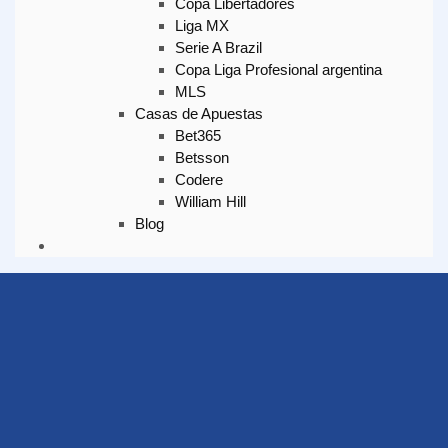
Copa Libertadores
Liga MX
Serie A Brazil
Copa Liga Profesional argentina
MLS
Casas de Apuestas
Bet365
Betsson
Codere
William Hill
Blog