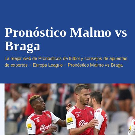
Pronóstico Malmo vs
Braga
La mejor web de Pronósticos de fútbol y consejos de apuestas
de expertos
>
Europa League
>
Pronóstico Malmo vs Braga