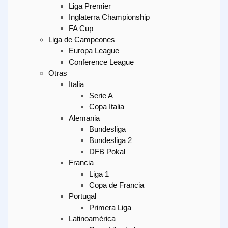
Liga Premier
Inglaterra Championship
FA Cup
Liga de Campeones
Europa League
Conference League
Otras
Italia
Serie A
Copa Italia
Alemania
Bundesliga
Bundesliga 2
DFB Pokal
Francia
Liga 1
Copa de Francia
Portugal
Primera Liga
Latinoamérica