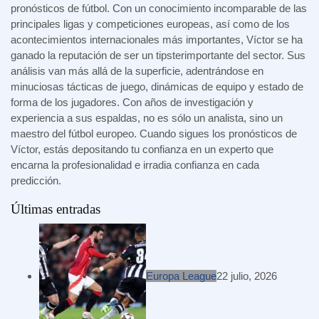
pronósticos de fútbol. Con un conocimiento incomparable de las
principales ligas y competiciones europeas, así como de los
acontecimientos internacionales más importantes, Víctor se ha
ganado la reputación de ser un tipsterimportante del sector. Sus
análisis van más allá de la superficie, adentrándose en
minuciosas tácticas de juego, dinámicas de equipo y estado de
forma de los jugadores. Con años de investigación y
experiencia a sus espaldas, no es sólo un analista, sino un
maestro del fútbol europeo. Cuando sigues los pronósticos de
Víctor, estás depositando tu confianza en un experto que
encarna la profesionalidad e irradia confianza en cada
predicción.
Últimas entradas
Europa League
22 julio, 2026