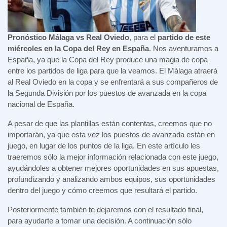
Pronóstico Málaga vs Real Oviedo
, para el
partido de este
miércoles en la Copa del Rey en España
. Nos aventuramos a
España, ya que la Copa del Rey produce una magia de copa
entre los partidos de liga para que la veamos. El Málaga atraerá
al Real Oviedo en la copa y se enfrentará a sus compañeros de
la Segunda División por los puestos de avanzada en la copa
nacional de España.
A pesar de que las plantillas están contentas, creemos que no
importarán, ya que esta vez los puestos de avanzada están en
juego, en lugar de los puntos de la liga. En este artículo les
traeremos sólo la mejor información relacionada con este juego,
ayudándoles a obtener mejores oportunidades en sus apuestas,
profundizando y analizando ambos equipos, sus oportunidades
dentro del juego y cómo creemos que resultará el partido.
Posteriormente también te dejaremos con el resultado final,
para ayudarte a tomar una decisión. A continuación sólo