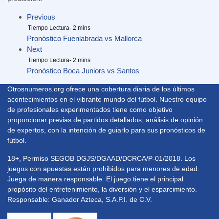
Previous
Pronóstico Fuenlabrada vs Mallorca
Next
Pronóstico Boca Juniors vs Santos
Otrosnumeros.org ofrece una cobertura diaria de los últimos
acontecimientos en el vibrante mundo del fútbol. Nuestro equipo
de profesionales experimentados tiene como objetivo
proporcionar previas de partidos detallados, análisis de opinión
de expertos, con la intención de guiarlo para sus pronósticos de
fútbol.
18+, Permiso SEGOB DGJS/DGAAD/DCRCA/P-01/2018. Los
juegos con apuestas están prohibidos para menores de edad.
Juega de manera responsable. El juego tiene el principal
propósito del entretenimiento, la diversión y el esparcimiento.
Responsable: Ganador Azteca, S.A.P.I. de C.V.