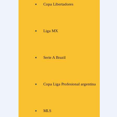
Copa Libertadores
Liga MX
Serie A Brazil
Copa Liga Profesional argentina
MLS