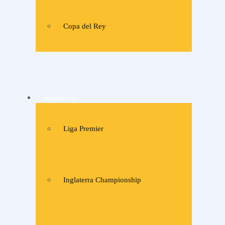
Copa del Rey
Inglaterra
Liga Premier
Inglaterra Championship