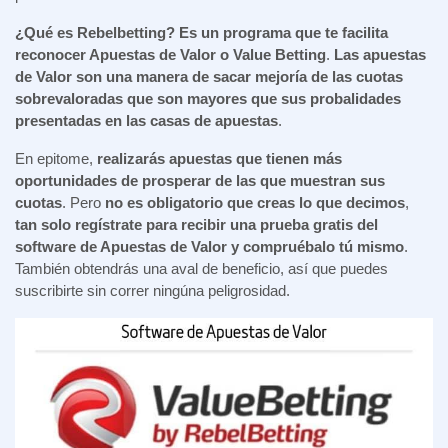
¿Qué es Rebelbetting?
Es un programa que te facilita
reconocer Apuestas de Valor o Value Betting
.
Las apuestas
de Valor son una manera de sacar mejoría de las cuotas
sobrevaloradas que son mayores que sus probalidades
presentadas en las casas de apuestas
.
En epitome,
realizarás apuestas que tienen más
oportunidades de prosperar de las que muestran sus
cuotas
. Pero
no es obligatorio que creas lo que decimos
,
tan solo regístrate para recibir una prueba gratis del
software de Apuestas de Valor y compruébalo tú mismo
.
También obtendrás una aval de beneficio, así que puedes
suscribirte sin correr ningúna peligrosidad.