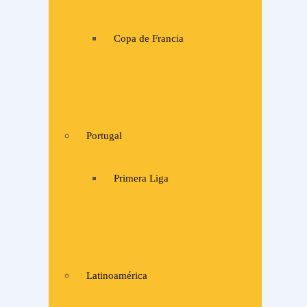
Copa de Francia
Portugal
Primera Liga
Latinoamérica