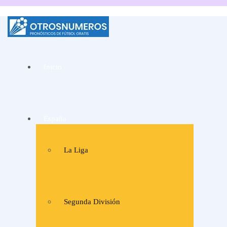
La mejor web de
Pronósticos de fútbol
Inicio
y consejos de apuestas
de expertos
España
La Liga
Segunda División