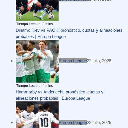
Dinamo Kiev vs PAOK: pronóstico, cuotas y alineaciones
probables | Europa League
Europa League
22 julio, 2026
Hammarby vs Anderlecht: pronóstico, cuotas y
alineaciones probables | Europa League
Europa League
22 julio, 2026