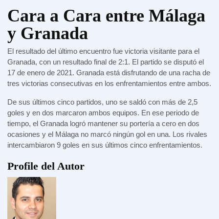
Cara a Cara entre Málaga
y Granada
El resultado del último encuentro fue victoria visitante para el
Granada, con un resultado final de 2:1. El partido se disputó el
17 de enero de 2021. Granada está disfrutando de una racha de
tres victorias consecutivas en los enfrentamientos entre ambos.
De sus últimos cinco partidos, uno se saldó con más de 2,5
goles y en dos marcaron ambos equipos. En ese periodo de
tiempo, el Granada logró mantener su portería a cero en dos
ocasiones y el Málaga no marcó ningún gol en una. Los rivales
intercambiaron 9 goles en sus últimos cinco enfrentamientos.
Profile del Autor