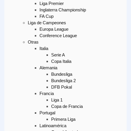
Liga Premier
Inglaterra Championship
FA Cup
Liga de Campeones
Europa League
Conference League
Otras
Italia
Serie A
Copa Italia
Alemania
Bundesliga
Bundesliga 2
DFB Pokal
Francia
Liga 1
Copa de Francia
Portugal
Primera Liga
Latinoamérica