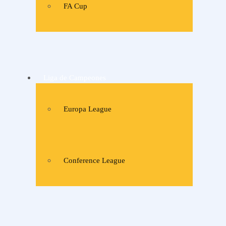
FA Cup
Liga de Campeones
Europa League
Conference League