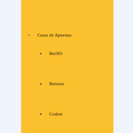
Casas de Apuestas
Bet365
Betsson
Codere