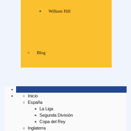
William Hill
Blog
Inicio
España
La Liga
Segunda División
Copa del Rey
Inglaterra