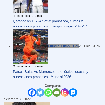
Qarabag vs CSKA Sofía: pronóstico, cuotas y
alineaciones probables | Europa League 2026/27
Mundial Futbol 2026
28 junio, 2026
Países Bajos vs Marruecos: pronóstico, cuotas y
alineaciones probables | Mundial 2026
Comparte
diciembre 7, 2022