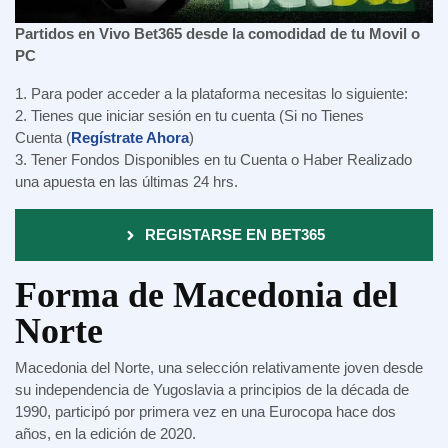
Partidos en Vivo Bet365 desde la comodidad de tu Movil o
PC
1. Para poder acceder a la plataforma necesitas lo siguiente:
2. Tienes que iniciar sesión en tu cuenta (Si no Tienes
Cuenta (
Regístrate Ahora
)
3. Tener Fondos Disponibles en tu Cuenta o Haber Realizado
una apuesta en las últimas 24 hrs.
REGISTARSE EN BET365
Forma de Macedonia del
Norte
Macedonia del Norte, una selección relativamente joven desde
su independencia de Yugoslavia a principios de la década de
1990, participó por primera vez en una Eurocopa hace dos
años, en la edición de 2020.