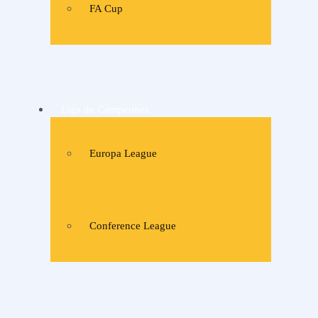
FA Cup
Liga de Campeones
Europa League
Conference League