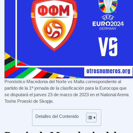
Pronóstico Macedonia del Norte vs Malta correspondiente al
partido de la 1ª jornada de la clasificación para la Eurocopa que
se disputará el jueves 23 de marzo de 2023 en el National Arena
Toshe Proeski de Skopje.
Detalles del Contenido