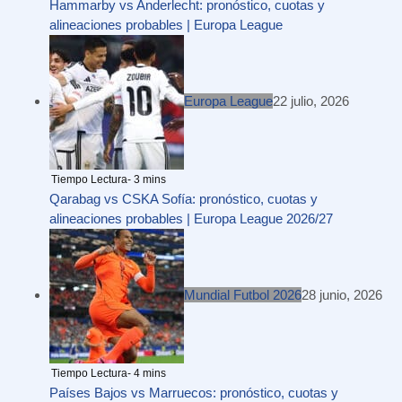
Hammarby vs Anderlecht: pronóstico, cuotas y
alineaciones probables | Europa League
Europa League
22 julio, 2026
Qarabag vs CSKA Sofía: pronóstico, cuotas y
alineaciones probables | Europa League 2026/27
Mundial Futbol 2026
28 junio, 2026
Países Bajos vs Marruecos: pronóstico, cuotas y