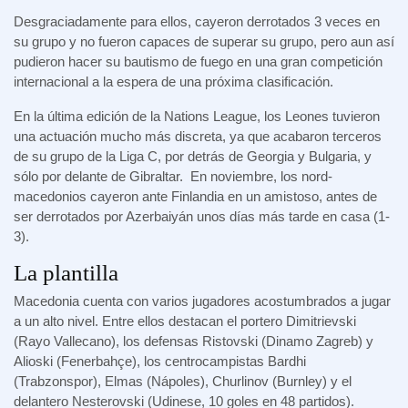
Desgraciadamente para ellos, cayeron derrotados 3 veces en
su grupo y no fueron capaces de superar su grupo, pero aun así
pudieron hacer su bautismo de fuego en una gran competición
internacional a la espera de una próxima clasificación.
En la última edición de la Nations League, los Leones tuvieron
una actuación mucho más discreta, ya que acabaron terceros
de su grupo de la Liga C, por detrás de Georgia y Bulgaria, y
sólo por delante de Gibraltar. En noviembre, los nord-
macedonios cayeron ante Finlandia en un amistoso, antes de
ser derrotados por Azerbaiyán unos días más tarde en casa (1-
3).
La plantilla
Macedonia cuenta con varios jugadores acostumbrados a jugar
a un alto nivel. Entre ellos destacan el portero Dimitrievski
(Rayo Vallecano), los defensas Ristovski (Dinamo Zagreb) y
Alioski (Fenerbahçe), los centrocampistas Bardhi
(Trabzonspor), Elmas (Nápoles), Churlinov (Burnley) y el
delantero Nesterovski (Udinese, 10 goles en 48 partidos).