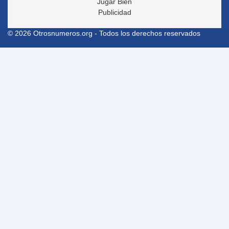
Jugar Bien
Publicidad
© 2026 Otrosnumeros.org - Todos los derechos reservados