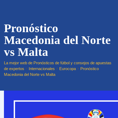
Pronóstico
Macedonia del Norte
vs Malta
La mejor web de Pronósticos de fútbol y consejos de apuestas
de expertos
>
Internacionales
>
Eurocopa
>
Pronóstico
Macedonia del Norte vs Malta