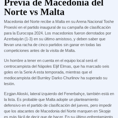
Previa de Macedonia del
Norte vs Malta
Macedonia del Norte recibe a Malta en su Arena Nacional Toshe
Proeski en el partido inaugural de su campaña de clasificación
para la Eurocopa 2024. Los macedonios fueron derrotados por
Azerbaiyán (1-3) en su último amistoso, y deben saber que
llevan una racha de cinco partidos sin ganar en todas las
competiciones antes de la visita de Malta.
Un hombre a tener en cuenta en el equipo local será el
centrocampista del Nápoles Eljif Elmas, que ha marcado seis
goles en la Serie A esta temporada, mientras que el
mediocampista del Burnley Darko Churlinov ha superado su
lesión.
Ezgjan Alioski, lateral izquierdo del Fenerbahçe, también está en
la lista. Es probable que Malta adopte un planteamiento
defensivo en el partido de clasificación del jueves, pero impedir
que los atacantes de Macedonia del Norte marquen en Skopje
es más fácil de decir que de hacer. En su último enfrentamiento