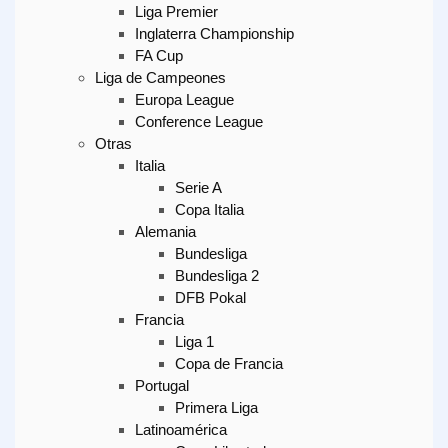
Liga Premier
Inglaterra Championship
FA Cup
Liga de Campeones
Europa League
Conference League
Otras
Italia
Serie A
Copa Italia
Alemania
Bundesliga
Bundesliga 2
DFB Pokal
Francia
Liga 1
Copa de Francia
Portugal
Primera Liga
Latinoamérica