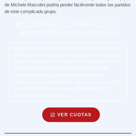
de Michele Marcolini podría perder fácilmente todos los partidos
de este complicado grupo.
MACEDONIA DEL NORTE GANA Y
AMBOS EQUIPOS NO MARCAN
Malta sólo ha ganado dos de sus diez últimos partidos
oficiales, ambos contra San Marino en la Liga D de la
Nations League, y se enfrentará a una prueba mucho
más dura contra Macedonia del Norte en Skopje.
Macedonia del Norte ganará y ambos equipos
marcarán, no, será la principal selección para el partido
del jueves en Skopje, con una victoria local por 3-0
como pronóstico correcto.
VER CUOTAS