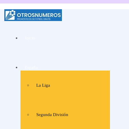
La mejor web de
Pronósticos de fútbol
Inicio
y consejos de apuestas
de expertos
España
La Liga
Segunda División