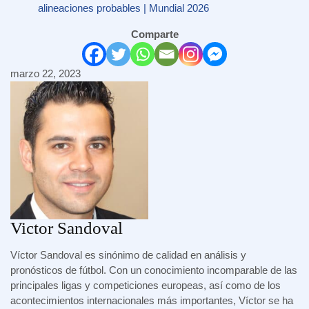
alineaciones probables | Mundial 2026
Comparte
marzo 22, 2023
Victor Sandoval
Víctor Sandoval es sinónimo de calidad en análisis y
pronósticos de fútbol. Con un conocimiento incomparable de las
principales ligas y competiciones europeas, así como de los
acontecimientos internacionales más importantes, Víctor se ha