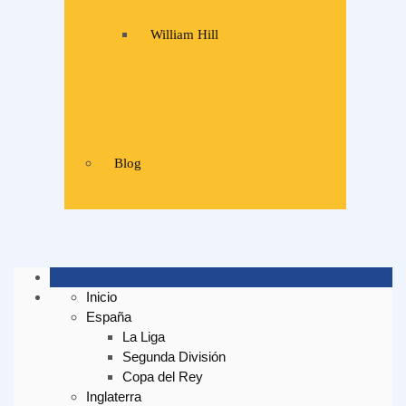
William Hill
Blog
Inicio
España
La Liga
Segunda División
Copa del Rey
Inglaterra