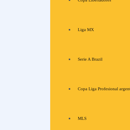
Copa Libertadores
Liga MX
Serie A Brazil
Copa Liga Profesional argen
MLS