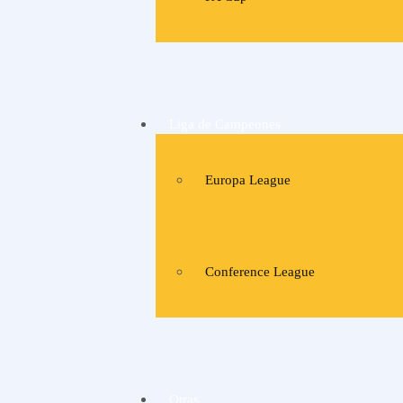
Liga de Campeones
Europa League
Conference League
Otras