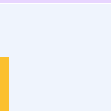
Pronósticos de fútbol y