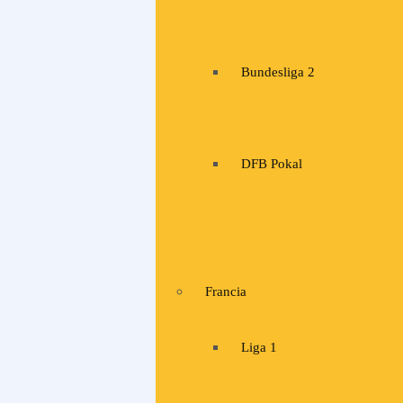
Bundesliga 2
DFB Pokal
Francia
Liga 1