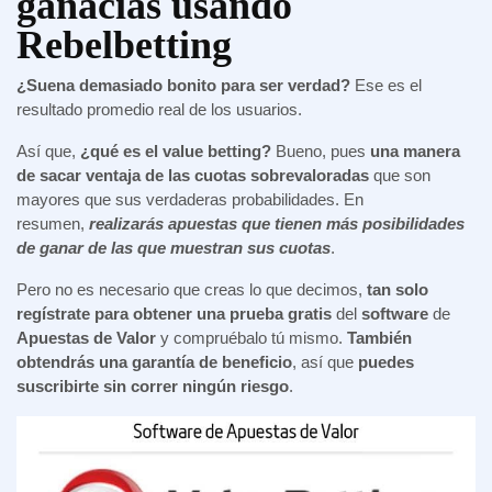
ganacias usando
Rebelbetting
¿Suena demasiado bonito para ser verdad?
Ese es el
resultado promedio real de los usuarios.
Así que,
¿qué es el value betting?
Bueno, pues
una manera
de sacar ventaja de las cuotas sobrevaloradas
que son
mayores que sus verdaderas probabilidades. En
resumen,
realizarás apuestas que tienen más posibilidades
de ganar de las que muestran sus cuotas
.
Pero no es necesario que creas lo que decimos,
tan solo
regístrate para obtener una prueba gratis
del
software
de
Apuestas de Valor
y compruébalo tú mismo.
También
obtendrás una garantía de beneficio
, así que
puedes
suscribirte sin correr ningún riesgo
.