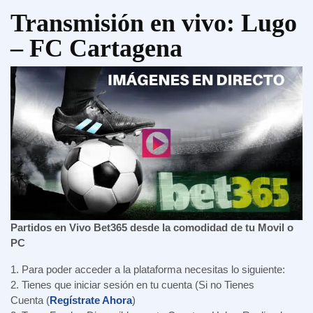
Transmisión en vivo: Lugo
– FC Cartagena
Partidos en Vivo Bet365 desde la comodidad de tu Movil o
PC
1. Para poder acceder a la plataforma necesitas lo siguiente:
2. Tienes que iniciar sesión en tu cuenta (Si no Tienes
Cuenta (
Regístrate Ahora
)