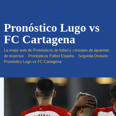
Pronóstico Lugo vs
FC Cartagena
La mejor web de Pronósticos de fútbol y consejos de apuestas
de expertos
>
Pronósticos Fútbol España
>
Segunda División
>
Pronóstico Lugo vs FC Cartagena