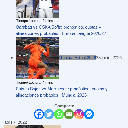
Qarabag vs CSKA Sofía: pronóstico, cuotas y
alineaciones probables | Europa League 2026/27
Mundial Futbol 2026
28 junio, 2026
Países Bajos vs Marruecos: pronóstico, cuotas y
alineaciones probables | Mundial 2026
Comparte
abril 7, 2022