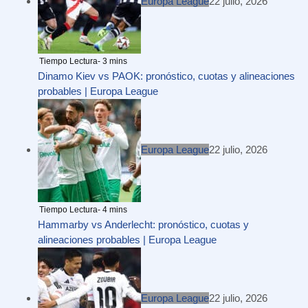
Europa League
22 julio, 2026
Dinamo Kiev vs PAOK: pronóstico, cuotas y alineaciones
probables | Europa League
Europa League
22 julio, 2026
Hammarby vs Anderlecht: pronóstico, cuotas y
alineaciones probables | Europa League
Europa League
22 julio, 2026