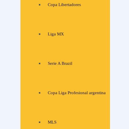
Copa Libertadores
Liga MX
Serie A Brazil
Copa Liga Profesional argentina
MLS