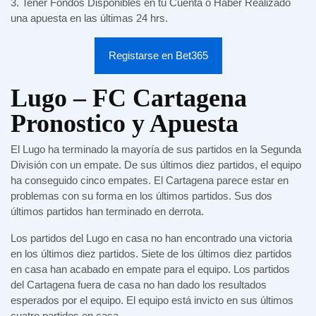
3. Tener Fondos Disponibles en tu Cuenta o Haber Realizado
una apuesta en las últimas 24 hrs.
Registarse en Bet365
Lugo – FC Cartagena
Pronostico y Apuesta
El Lugo ha terminado la mayoría de sus partidos en la Segunda
División con un empate. De sus últimos diez partidos, el equipo
ha conseguido cinco empates. El Cartagena parece estar en
problemas con su forma en los últimos partidos. Sus dos
últimos partidos han terminado en derrota.
Los partidos del Lugo en casa no han encontrado una victoria
en los últimos diez partidos. Siete de los últimos diez partidos
en casa han acabado en empate para el equipo. Los partidos
del Cartagena fuera de casa no han dado los resultados
esperados por el equipo. El equipo está invicto en sus últimos
cuatro partidos en casa.