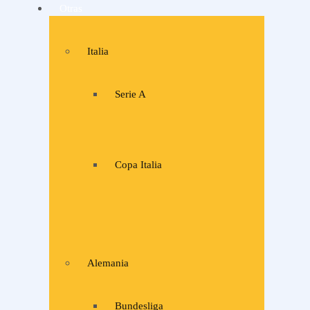
Otras
Italia
Serie A
Copa Italia
Alemania
Bundesliga