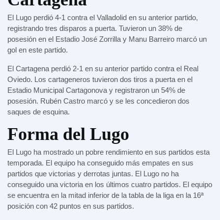
El Lugo perdió 4-1 contra el Valladolid en su anterior partido,
registrando tres disparos a puerta. Tuvieron un 38% de
posesión en el Estadio José Zorrilla y Manu Barreiro marcó un
gol en este partido.
El Cartagena perdió 2-1 en su anterior partido contra el Real
Oviedo. Los cartageneros tuvieron dos tiros a puerta en el
Estadio Municipal Cartagonova y registraron un 54% de
posesión. Rubén Castro marcó y se les concedieron dos
saques de esquina.
Forma del Lugo
El Lugo ha mostrado un pobre rendimiento en sus partidos esta
temporada. El equipo ha conseguido más empates en sus
partidos que victorias y derrotas juntas. El Lugo no ha
conseguido una victoria en los últimos cuatro partidos. El equipo
se encuentra en la mitad inferior de la tabla de la liga en la 16ª
posición con 42 puntos en sus partidos.