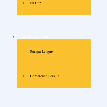
FA Cup
Liga de Campeones
Europa League
Conference League