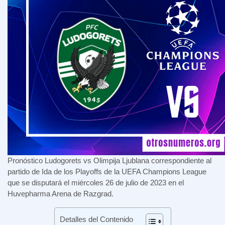
Pronóstico Ludogorets vs Olimpija Ljublana correspondiente al
partido de Ida de los Playoffs de la UEFA Champions League
que se disputará el miércoles 26 de julio de 2023 en el
Huvepharma Arena de Razgrad.
Detalles del Contenido