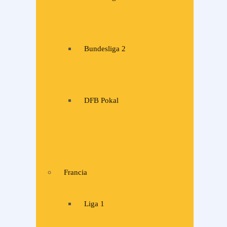
Bundesliga 2
DFB Pokal
Francia
Liga 1