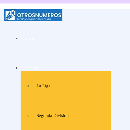
La mejor web de
Pronósticos de fútbol
Inicio
y consejos de apuestas
de expertos
España
La Liga
Segunda División