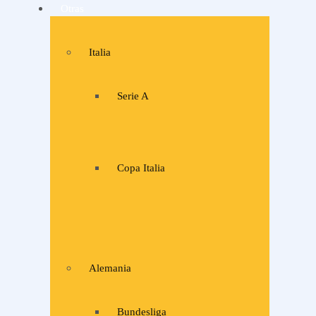
Otras
Italia
Serie A
Copa Italia
Alemania
Bundesliga