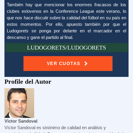
También hay que mencionar los enormes fracasos de los
clubes eslovenos en la Conference League este verano, lo
que nos hace discutir sobre la calidad del fútbol en su país en
estos momentos. Por ello, apuesto también por que el
Ludogorets se ponga por delante en el marcador en el
descanso y gane el partido al final.
LUDOGORETS/LUDOGORETS
VER CUOTAS
Profile del Autor
Victor Sandoval
Víctor Sandoval es sinónimo de calidad en análisis y