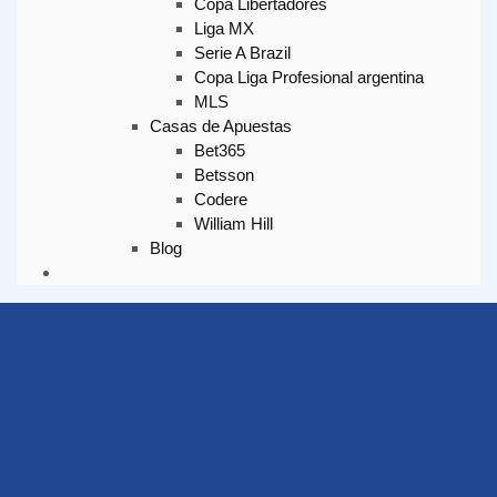
Copa Libertadores
Liga MX
Serie A Brazil
Copa Liga Profesional argentina
MLS
Casas de Apuestas
Bet365
Betsson
Codere
William Hill
Blog