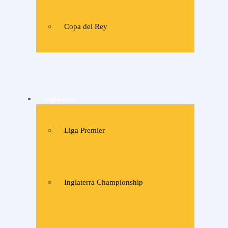
Copa del Rey
Inglaterra
Liga Premier
Inglaterra Championship