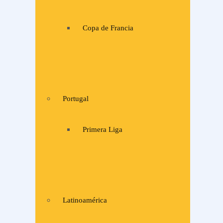
Copa de Francia
Portugal
Primera Liga
Latinoamérica