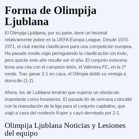
Forma de Olimpija
Ljublana
El Olimpija Ljubljana, por su parte, tiene un historial
relativamente pobre en la UEFA Europa League. Desde 1970-
1971, el club intenta clasificarse para una competición europea.
Ha pasado medio siglo persiguiendo la clasificación sin éxito,
pero quizás este año resulte ser el año. El conjunto esloveno
tenía una cita con el campeón letón, el Valmiera FC, en la 1ª
ronda. Tras ganar 2-1 en casa, el Olimpia dobló su ventaja a
domicilio (1-2).
Ahora, los de Liubliana tendrán que superar un obstáculo
importante como forasteros. El pasado fin de semana coincidió
con la reanudación de la liga para el conjunto capitalino, que
viajó a casa del modesto Koper y cayó derrotado por 2-1.
Olimpija Ljublana Noticias y Lesiones
del equipo