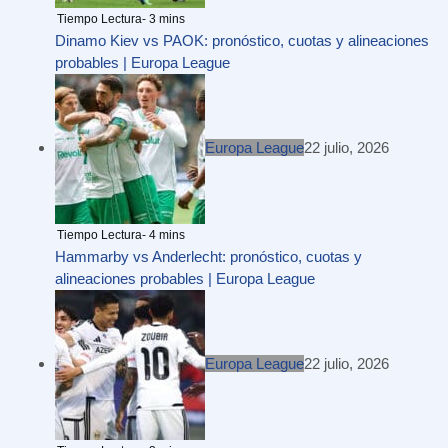
Dinamo Kiev vs PAOK: pronóstico, cuotas y alineaciones
probables | Europa League
Europa League
22 julio, 2026
Hammarby vs Anderlecht: pronóstico, cuotas y
alineaciones probables | Europa League
Europa League
22 julio, 2026