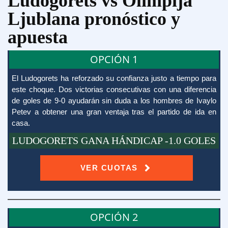
Ludogorets vs Olimpija
Ljublana pronóstico y
apuesta
OPCIÓN 1
El Ludogorets ha reforzado su confianza justo a tiempo para
este choque. Dos victorias consecutivas con una diferencia
de goles de 9-0 ayudarán sin duda a los hombres de Ivaylo
Petev a obtener una gran ventaja tras el partido de ida en
casa.
LUDOGORETS GANA HÁNDICAP -1.0 GOLES
VER CUOTAS
OPCIÓN 2