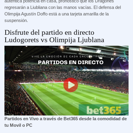
auténtica potencia en casa, pronostico que los Dragones
regresarán a Liubliana con las manos vacías. El defensa del
Olimpija Agustín Doffo está a una tarjeta amarilla de la
suspensión.
Disfrute del partido en directo
Ludogorets vs Olimpija Ljublana
Partidos en Vivo a través de Bet365 desde la comodidad de
tu Movil o PC